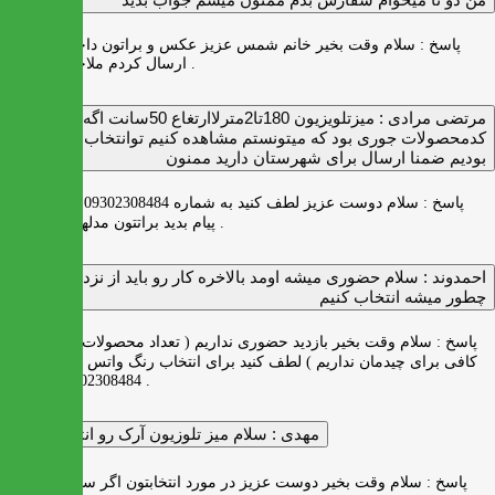
پاسخ :
سلام وقت بخیر خانم شمس عزیز عکس و براتون داخل واتس اپ
ارسال کردم ملاحظه بفرمایید .
مرتضی مرادی :
میزتلویزیون 180تا2مترلاارتغاع 50سانت اگه
کدمحصولات جوری بود که میتونستم مشاهده کنیم توانتخاب راحت‌تر
بودیم ضمنا ارسال برای شهرستان دارید ممنون
پاسخ :
سلام دوست عزیز لطف کنید به شماره 09302308484 ( واتس اپ )
پیام بدید براتتون مدلها رو بفرستیم .
احمدوند :
سلام حضوری میشه اومد بالاخره کار رو باید از نزدیک دید
چطور میشه انتخاب کنیم
پاسخ :
سلام وقت بخیر بازدید حضوری نداریم ( تعداد محصولات زیاد و فضای
کافی برای چیدمان نداریم ) لطف کنید برای انتخاب رنگ واتس اپ به شماره
09302308484 پیام بدید .
مهدی :
سلام میز تلوزیون آرک رو انتخاب کردم
پاسخ :
سلام وقت بخیر دوست عزیز در مورد انتخابتون اگر سوالی دارید به