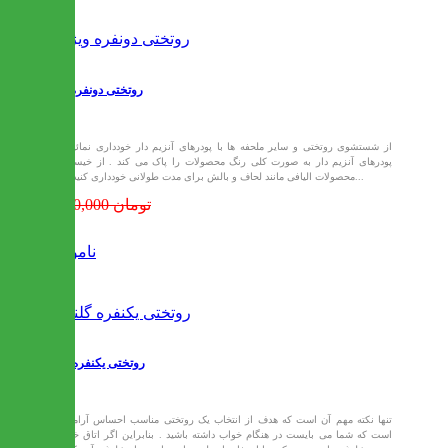
روتختی دونفره ویژه
از شستشوی روتختی و سایر ملحفه ها با پودرهای آنزیم دار خودداری نمائید .
پودرهای آنزیم دار به صورت کلی رنگ محصولات را پاک می کند . از خیساندن
محصولات الیافی مانند لحاف و بالش برای مدت طولانی خودداری کنید .رو...
1,890,000 تومان
ناموجود
روتختی یکنفره گلناز
تنها نکته مهم آن است که هدف از انتخاب یک روتختی مناسب احساس آرامشی
است که شما می بایست در هنگام خواب داشته باشید . بنابراین اگر اتاق خواب