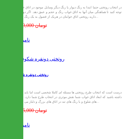
در انتخاب روتختی حتما ابتدا به رنگ دیوار یا رنگ دیگر وسایل موجود در اتاق خواب
توجه کنید تا هماهنگی میان آنها به اتاق خواب رنگ و حجم و عمق دهد. اگر دوست
دارید روتختی اتاق خوابتان در هریک از فصول به یک رنگ باشد...
1,439,000 تومان
ناموجود
روتختی دونفره شکوفه
درست است که انتخاب طرح روتختی ها مسئله ای کاملا شخصی است اما باید توجه
داشته باشید که ابعاد اتاق خواب شما نقش موثری در انتخاب طرح شما دارد، طرح
های شلوغ و با رنگ های تند در اتاق های بزرگ و دلباز می تواند...
1,865,000 تومان
ناموجود