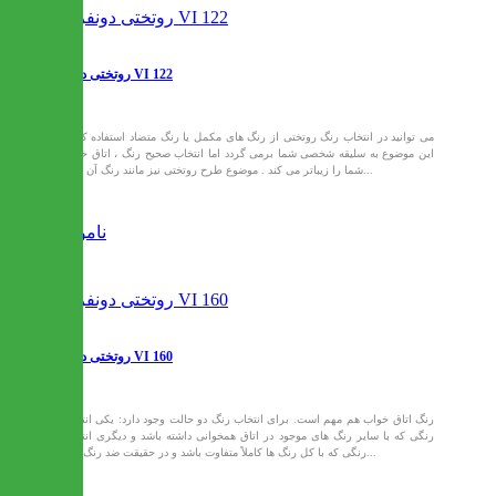
روتختی دونفره VI 122
می توانید در انتخاب رنگ روتختی از رنگ های مکمل یا رنگ متضاد استفاده کنید .
این موضوع به سلیقه شخصی شما برمی گردد اما انتخاب صحیح رنگ ، اتاق خواب
شما را زیباتر می کند . موضوع طرح روتختی نیز مانند رنگ آن کاملاً...
ناموجود
روتختی دونفره VI 160
رنگ اتاق خواب هم مهم است. برای انتخاب رنگ دو حالت وجود دارد: یكی انتخاب
رنگی كه با سایر رنگ های موجود در اتاق همخوانی داشته باشد و دیگری انتخاب
رنگی كه با كل رنگ ها كاملاً متفاوت باشد و در حقیقت ضد رنگ های...