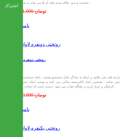
جنسیت و سن، علاقه مندی های آن ها می تواند به شما در...
اشتراک
1,791,000 تومان
ناموجود
روتختی دونفره لاواندا
پارچه های نخی علاوه بر اینکه به سادگی قابل شستشو هستند ، ایجاد حساسیت نیز
نمی نمایند . همچنین ایجاد الکتریسته ساکن نمی کنند و موجب ایجاد حس گر
گرفتگی و عرق کردن در هنگام خواب نمی شود .درست است که انتخاب طرح...
2,219,000 تومان
ناموجود