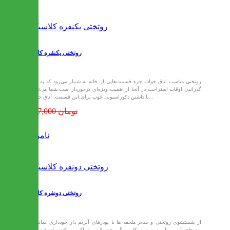
روتختی یکنفره کلاسیک
روتختی مناسب اتاق خواب جزء قسمت‌هایی از خانه به شمار می‌رود که به دلیل
گذراندن اوقات استراحت در آنجا از اهمیت ویژه‌ای برخوردار است.شما می‌توانید
با داشتن دکوراسیونی خوب برای این قسمت، اتاق خوابی...
1,057,000 تومان
ناموجود
روتختی دونفره کلاسیک
از شستشوی روتختی و سایر ملحفه ها با پودرهای آنزیم دار خودداری نمائید .
پودرهای آنزیم دار به صورت کلی رنگ محصولات را پاک می کند . از خیساندن