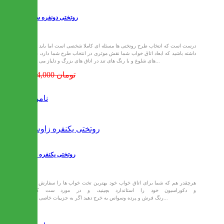
روتختی دونفره سیمینه
درست است که انتخاب طرح روتختی ها مسئله ای کاملا شخصی است اما باید توجه
داشته باشید که ابعاد اتاق خواب شما نقش موثری در انتخاب طرح شما دارد، طرح
های شلوغ و با رنگ های تند در اتاق های بزرگ و دلباز می تواند...
1,884,000 تومان
ناموجود
روتختی یکنفره زاوش
هرچقدر هم که شما برای اتاق خواب خود بهترین تخت خواب ها را سفارش دهید
و دکوراسیون خود را استاندارد بچینید، و در مورد ست کردن
رنگ فرش و پرده وسواس به خرج دهید اگر به جزییات خاصی مانند...