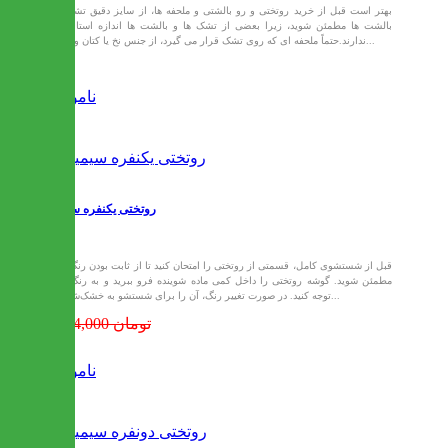
بهتر است قبل از خرید روتختی و رو بالشتی و ملحفه ها، از سایز دقیق تشک و
بالشت ها مطمئن شوید، زیرا بعضی از تشک ها و بالشت ها اندازه استاندارد
ندارند.حتماً ملحفه ای که روی تشک قرار می گیرد، از جنس نخ یا کتان و نرم...
ناموجود
روتختی یکنفره سیمینه
قبل از شستشوی کامل، قسمتی از روتختی را امتحان کنید تا از ثابت بودن رنگ آن
مطمئن شوید. گوشه روتختی را داخل کمی ماده شوینده فرو ببرید و به رنگ آن
توجه کنید. در صورت تغییر رنگ، آن را برای شستشو به خشک‌شویی...
1,334,000 تومان
ناموجود