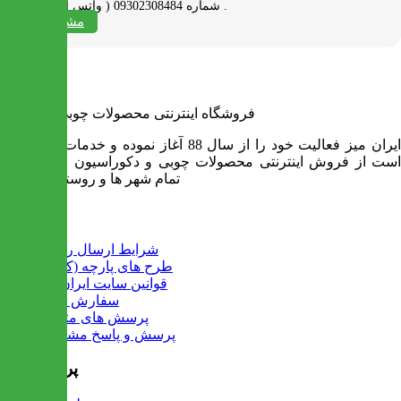
شماره 09302308484 ( واتس اپ ) پیام بدید .
مشاهده همه
فروشگاه اینترنتی محصولات چوبی ایران میز
ایران میز فعالیت خود را از سال 88 آغاز نموده و خدمات آن عبارت
است از فروش اینترنتی محصولات چوبی و دکوراسیون و ارسال به
تمام شهر ها و روستاهای کشور
اطلاعات
شرایط ارسال رایگان
طرح های پارچه (کالیته)
قوانین سایت ایران میز
سفارش عمده
پرسش های متداول
پرسش و پاسخ مشتریان
پرفروش ها