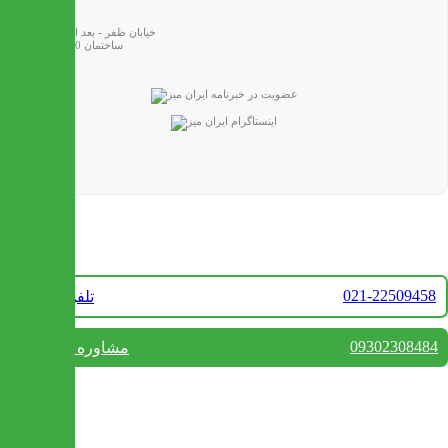
تهران
خیابان ظفر - بعد از خیابان نفت
ساختمان 200 - واحد 10
تماس با ما
021-22509458
تلفن فروش
09302308484
مشاوره واتس آپ
بستن
تماس با ما