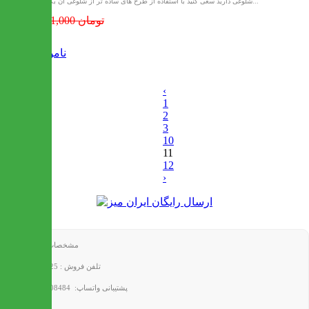
شلوغی دارید سعی کنید با استفاده از طرح های ساده تر از شلوغی آن بکاهید...
1,361,000 تومان
ناموجود
‹
1
2
3
10
11
12
›
مشخصات ارتباط با ما
تلفن فروش : 22253925
پشتیبانی واتساپ: 09302308484
آدرس