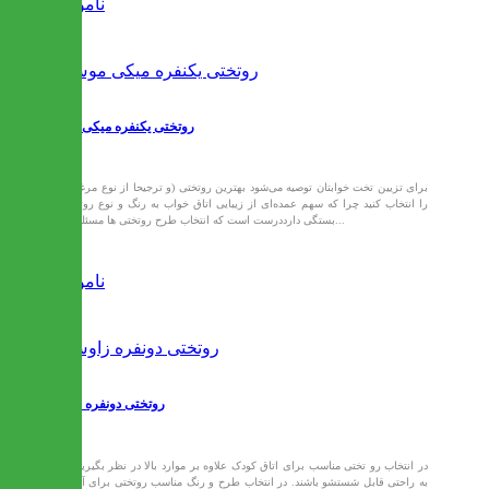
ناموجود
روتختی یکنفره میکی موس
برای تزیین تخت خوابتان توصیه می‌شود بهترین روتختی (و ترجیحا از نوع مرغوب)
را انتخاب کنید چرا که سهم عمده‌ای از زیبایی اتاق خواب به رنگ و نوع روتختی
بستگی دارددرست است که انتخاب طرح روتختی ها مسئله ای...
ناموجود
روتختی دونفره زاوش
در انتخاب رو تختی مناسب برای اتاق کودک علاوه بر موارد بالا در نظر بگیرید که
به راحتی قابل شستشو باشند. در انتخاب طرح و رنگ مناسب روتختی برای آن ها