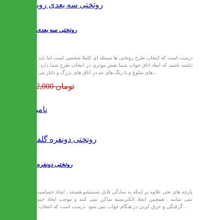
روتختی سه بعدی رویانا
درست است که انتخاب طرح روتختی ها مسئله ای کاملا شخصی است اما باید توجه
داشته باشید که ابعاد اتاق خواب شما نقش موثری در انتخاب طرح شما دارد، طرح
های شلوغ و با رنگ های تند در اتاق های بزرگ و دلباز می تواند...
1,702,000 تومان
ناموجود
روتختی دونفره گلفام
پارچه های نخی علاوه بر اینکه به سادگی قابل شستشو هستند ، ایجاد حساسیت نیز
نمی نمایند . همچنین ایجاد الکتریسته ساکن نمی کنند و موجب ایجاد حس گر
گرفتگی و عرق کردن در هنگام خواب نمی شود .درست است که انتخاب طرح...