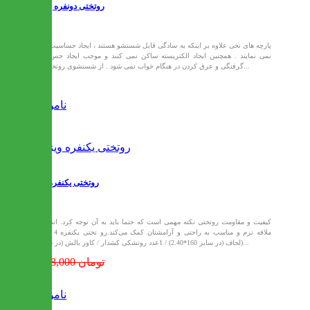
روتختی دونفره بهارک
پارچه های نخی علاوه بر اینکه به سادگی قابل شستشو هستند ، ایجاد حساسیت نیز
نمی نمایند . همچنین ایجاد الکتریسته ساکن نمی کنند و موجب ایجاد حس گر
گرفتگی و عرق کردن در هنگام خواب نمی شود . از شستشوی روتختی و...
ناموجود
روتختی یکنفره ویژه
کیفیت و مقاومت روتختی نکته‌ مهمی است که حتما باید به آن توجه کرد. انتخاب
ملافه نرم و مناسب به راحتی و آرامشتان کمک می‌کند.رو تختی یکنفره 4 تیکه
(لحاف (در سایز 160*2.40) / 1عدد روتشکی کشدار / کاور بالش (در سایز...
1,408,000 تومان
ناموجود