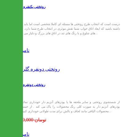
روتختی یکنفره لاواندا
درست است که انتخاب طرح روتختی ها مسئله ای کاملا شخصی است اما باید توجه
داشته باشید که ابعاد اتاق خواب شما نقش موثری در انتخاب طرح شما دارد، طرح
های شلوغ و با رنگ های تند در اتاق های بزرگ و دلباز می تواند...
ناموجود
روتختی دونفره گلریز
از شستشوی روتختی و سایر ملحفه ها با پودرهای آنزیم دار خودداری نمائید .
پودرهای آنزیم دار به صورت کلی رنگ محصولات را پاک می کند . از خیساندن
محصولات الیافی مانند لحاف و بالش برای مدت طولانی خودداری کنید .رو...
1,679,000 تومان
ناموجود