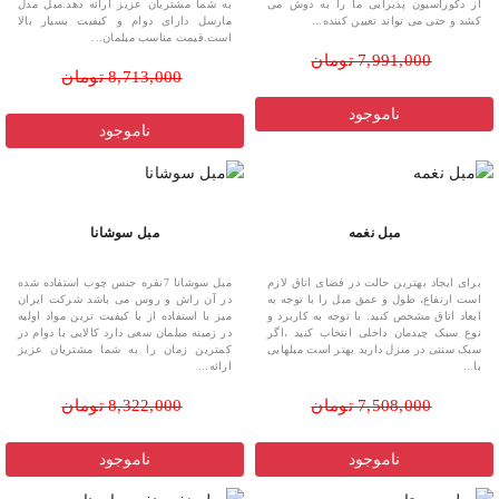
از دکوراسیون پذیرایی ما را به دوش می
به شما مشتریان عزیز ارائه دهد.مبل مدل
کشد و حتی می تواند تعیین کننده...
مارسل دارای دوام و کیفیت بسیار بالا
است.قیمت مناسب مبلمان...
7,991,000 تومان
8,713,000 تومان
ناموجود
ناموجود
مبل نغمه
مبل سوشانا
برای ایجاد بهترین حالت در فضای اتاق لازم
مبل سوشانا 7نفره جنس چوب استفاده شده
است ارتفاع، طول و عمق مبل را با توجه به
در آن راش و روس می باشد شرکت ایران
ابعاد اتاق مشخص کنید. با توجه به کاربرد و
میز با استفاده از با کیفیت ترین مواد اولیه
نوع سبک چیدمان داخلی انتخاب کنید ،اگر
در زمینه مبلمان سعی دارد کالایی با دوام در
سبک سنتی در منزل دارید بهتر است مبلهایی
کمترین زمان را به شما مشتریان عزیز
با...
ارائه...
7,508,000 تومان
8,322,000 تومان
ناموجود
ناموجود