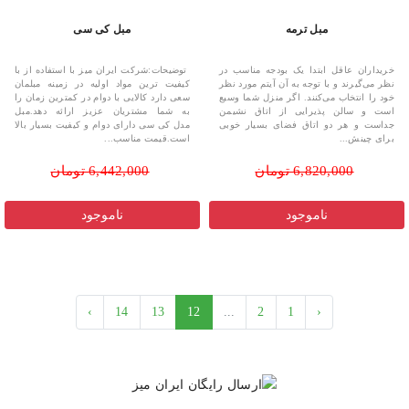
مبل ترمه
مبل کی سی
خریداران عاقل ابتدا یک بودجه مناسب در
توضیحات:شرکت ایران میز با استفاده از با
نظر می‌گیرند و با توجه به آن آیتم مورد نظر
کیفیت ترین مواد اولیه در زمینه مبلمان
خود را انتخاب می‌کنند. اگر منزل شما وسیع
سعی دارد کالایی با دوام در کمترین زمان را
است و سالن پذیرایی از اتاق نشیمن
به شما مشتریان عزیز ارائه دهد.مبل
جداست و هر دو اتاق فضای بسیار خوبی
مدل کی سی دارای دوام و کیفیت بسیار بالا
برای چینش...
است.قیمت مناسب...
6,820,000 تومان
6,442,000 تومان
ناموجود
ناموجود
›
14
13
12
...
2
1
‹