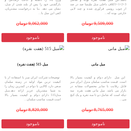
3+2+1+1کلاف داخلی مبل ملیسا صد در صد
بازگشتی خود را پس از بلند شدن از مبل،
از چوب روسی فرآوری شده و چند لایی
نشان می دهد. بنا به درخواست مشتریان،
خارجی بوده که...
کفی این مبل با...
9,509,000 تومان
9,062,000 تومان
ناموجود
ناموجود
مبل مانی
مبل 515 (هفت نفره)
این مبل دارای دوام و کیفیت بسیار بالا
توضیحات:شرکت ایران میز با استفاده از با
است. قیمت مناسب مبلمان منزل ایران میز
کیفیت ترین مواد اولیه در زمینه مبلمان
قابل رقابت با سایر محصولات مشابه در
سعی دارد کالایی با دوام در کمترین زمان را
بازار می باشد. مبل مانی هفت نفره سه
به شما مشتریان عزیز ارائه دهد.مبل
تیکه است که شامل دو تا سه نفره و یک کنج
مدل515 دارای دوام و کیفیت بسیار بالا
می...
است.قیمت مناسب مبلمان...
8,765,000 تومان
8,820,000 تومان
ناموجود
ناموجود