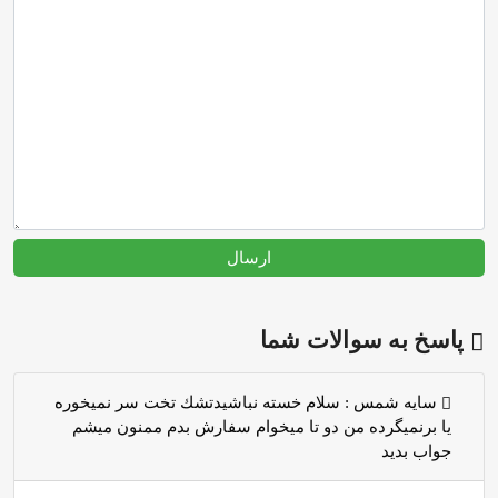
ارسال
پاسخ به سوالات شما
سايه شمس :
سلام خسته نباشيدتشك تخت سر نميخوره
يا برنميگرده من دو تا ميخوام سفارش بدم ممنون ميشم
جواب بديد