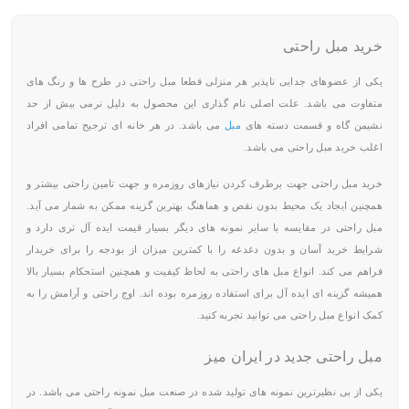
خرید مبل راحتی
یکی از عضوهای جدایی ناپذیر هر منزلی قطعا مبل راحتی در طرح ها و رنگ های
متفاوت می باشد. علت اصلی نام گذاری این محصول به دلیل نرمی بیش از حد
نشیمن گاه و قسمت دسته های
مبل
می باشد. در هر خانه ای ترجیح تمامی افراد
اغلب خرید مبل راحتی می باشد.
خرید مبل راحتی جهت برطرف کردن نیازهای روزمره و جهت تامین راحتی بیشتر و
همچنین ایجاد یک محیط بدون نقص و هماهنگ بهترین گزینه ممکن به شمار می آید.
مبل راحتی در مقایسه با سایر نمونه های دیگر بسیار قیمت ایده آل تری دارد و
شرایط خرید آسان و بدون دغدغه را با کمترین میزان از بودجه را برای خریدار
فراهم می کند. انواع مبل های راحتی به لحاظ کیفیت و همچنین استحکام بسیار بالا
همیشه گزینه ای ایده آل برای استفاده روزمره بوده اند. اوج راحتی و آرامش را به
کمک انواع مبل راحتی می توانید تجربه کنید.
مبل راحتی جدید در ایران میز
یکی از بی نظیرترین نمونه های تولید شده در صنعت مبل نمونه راحتی می باشد. در