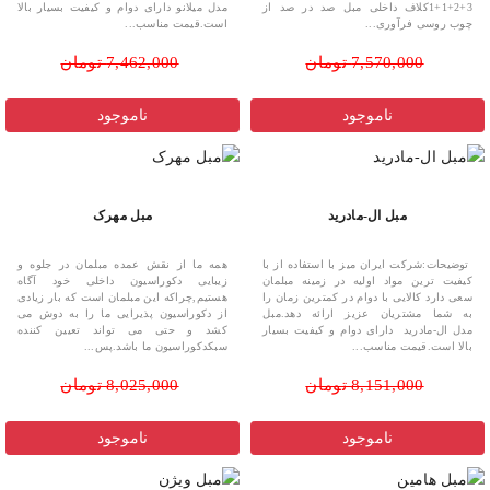
3+2+1+1کلاف داخلی مبل صد در صد از
مدل میلانو دارای دوام و کیفیت بسیار بالا
چوب روسی فرآوری...
است.قیمت مناسب...
7,570,000 تومان
7,462,000 تومان
ناموجود
ناموجود
مبل ال-مادرید
مبل مهرک
توضیحات:شرکت ایران میز با استفاده از با
همه ما از نقش عمده مبلمان در جلوه و
کیفیت ترین مواد اولیه در زمینه مبلمان
زیبایی دکوراسیون داخلی خود آگاه
سعی دارد کالایی با دوام در کمترین زمان را
هستیم,چراکه این مبلمان است که بار زیادی
به شما مشتریان عزیز ارائه دهد.مبل
از دکوراسیون پذیرایی ما را به دوش می
مدل ال-مادرید دارای دوام و کیفیت بسیار
کشد و حتی می تواند تعیین کننده
بالا است.قیمت مناسب...
سبکدکوراسیون ما باشد.پس...
8,151,000 تومان
8,025,000 تومان
ناموجود
ناموجود