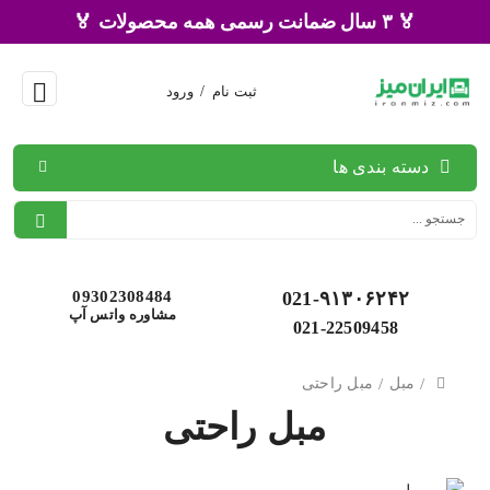
🏅 ۳ سال ضمانت رسمی همه محصولات 🏅
ثبت نام
/
ورود
دسته بندی ها
09302308484
021-۹۱۳۰۶۲۴۲
مشاوره واتس آپ
021-22509458
/
مبل
/
مبل راحتی
مبل راحتی