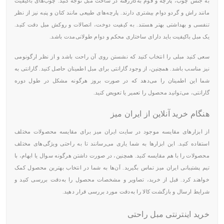
به جنس چوب، پارچه و فوم به‌کاررفته در ساخت مبل توجه کنید. چوب‌های باکیفیت
مانند راش و گردو دوام بیشتری دارند. پارچه‌های طبیعی مانند کتان و پنبه نیز از نظر
تنفسی و بهداشتی بهتر هستند. به کیفیت دوخت، اتصالات و روکش مبل دقت کنید.
یک مبل باکیفیت باید دارای ساختاری محکم و دوام طولانی‌مدت باشد.
سعی کنید مبلی را انتخاب کنید که نشستن روی آن راحت باشد و از نظر ارگونومی
نیز مناسب باشد. همچنین، از وجود گارانتی برای مبل اطمینان حاصل کنید. گارانتی به
شما این اطمینان را می‌دهد که در صورت بروز هرگونه مشکل در طول دوره
گارانتی، می‌توانید محصول را تعمیر یا تعویض کنید.
هنگام خرید آنلاین از ایران میز
از ابزارهای مقایسه موجود در سایت ایران میز برای مقایسه محصولات مختلف
استفاده کنید. این ابزارها به شما یاری می‌رسانند تا به راحتی ویژگی‌های مختلف
محصولات را با هم مقایسه کنید. همچنین، در صورت داشتن هرگونه سوال یا ابهام، با
تیم پشتیبانی ایران میز تماس بگیرید. آن‌ها به شما در انتخاب بهترین محصول کمک
خواهند کرد. قبل از خرید، تصاویر و مشخصات محصول را به‌دقت بررسی کنید و
شرایط ارسال و بازگشت کالا را به‌دقت مورد بررسی قرار دهید.
خرید اینترنتی مبل راحتی