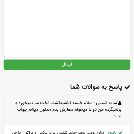
ارسال
پاسخ به سوالات شما
سايه شمس :
سلام خسته نباشيدتشك تخت سر نميخوره يا
برنميگرده من دو تا ميخوام سفارش بدم ممنون ميشم جواب
بديد
پاسخ :
سلام وقت بخیر خانم شمس عزیز عکس و براتون داخل