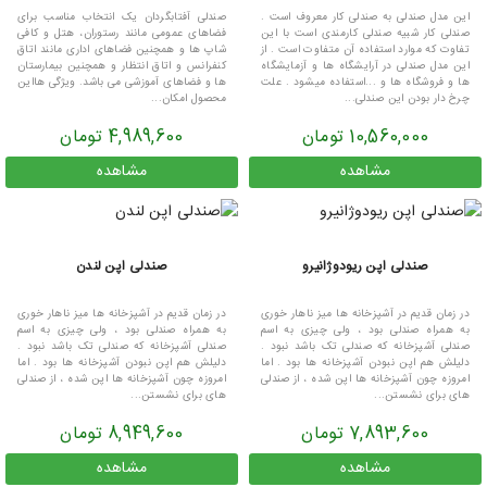
این مدل صندلی به صندلی کار معروف است .
صندلی آفتابگردان یک انتخاب مناسب برای
صندلی کار شبیه صندلی کارمندی است با این
فضاهای عمومی مانند رستوران، هتل و کافی
تفاوت که موارد استفاده آن متفاوت است . از
شاپ ها و همچنین فضاهای اداری مانند اتاق
این مدل صندلی در آرایشگاه ها و آزمایشگاه
کنفرانس و اتاق انتظار و همچنین بیمارستان
ها و فروشگاه ها و ...استفاده میشود . علت
ها و فضاهای آموزشی می باشد. ویژگی هااین
چرخ دار بودن این صندلی...
محصول امکان...
10,560,000 تومان
4,989,600 تومان
مشاهده
مشاهده
صندلی اپن ریودوژانیرو
صندلی اپن لندن
در زمان قدیم در آشپزخانه ها میز ناهار خوری
در زمان قدیم در آشپزخانه ها میز ناهار خوری
به همراه صندلی بود ، ولی چیزی به اسم
به همراه صندلی بود ، ولی چیزی به اسم
صندلی آشپزخانه که صندلی تک باشد نبود .
صندلی آشپزخانه که صندلی تک باشد نبود .
دلیلش هم اپن نبودن آشپزخانه ها بود . اما
دلیلش هم اپن نبودن آشپزخانه ها بود . اما
امروزه چون آشپزخانه ها اپن شده ، از صندلی
امروزه چون آشپزخانه ها اپن شده ، از صندلی
های برای نشستن...
های برای نشستن...
7,893,600 تومان
8,949,600 تومان
مشاهده
مشاهده