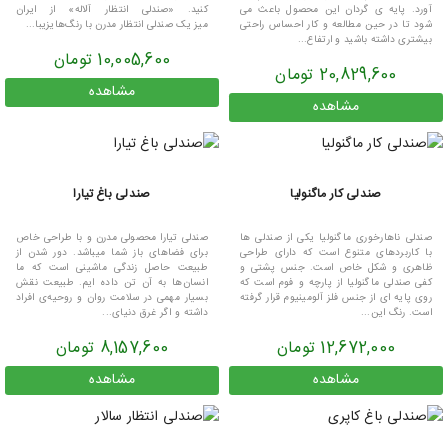
آورد. پایه ی گردان این محصول باعث می
کنید. «صندلی انتظار آلاله» از ایران
شود تا در حین مطالعه و کار احساس راحتی
میز یک صندلی‌ انتظار مدرن با رنگ‌هایزیبا...
بیشتری داشته باشید و ارتفاع...
10,005,600 تومان
20,829,600 تومان
مشاهده
مشاهده
صندلی کار ماگنولیا
صندلی باغ تیارا
صندلی ناهارخوری ماگنولیا یکی از صندلی ها
صندلی تیارا محصولی مدرن و با طراحی خاص
با کاربردهای متنوع است که دارای طراحی
برای فضاهای باز شما میباشد. دور شدن از
ظاهری و شکل خاص است. جنس پشتی و
طبیعت حاصل زندگی ماشینی است که ما
کفی صندلی ماگنولیا از پارچه و فوم است که
انسان‌ها به آن تن داده ایم. طبیعت نقش
روی پایه ای از جنس فلز آلومینیوم قرار گرفته
بسیار مهمی در سلامت روان و روحیه‌ی افراد
است. رنگ این...
داشته و اگر غرق دنیای...
12,672,000 تومان
8,157,600 تومان
مشاهده
مشاهده