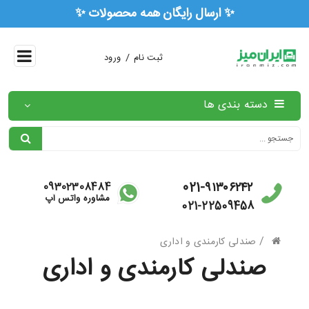
🏅 ۳ سال ضمانت رسمی همه محصولات 🏅
/
ثبت نام
ورود
دسته بندی ها
021-۹۱۳۰۶۲۴۲
09302308484
مشاوره واتس آپ
021-22509458
/
صندلی کارمندی و اداری
صندلی کارمندی و اداری