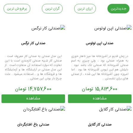
جدیدترین
ارزان ترین
گران ترین
پرفروش ترین
صندلی اپن لوتوس
صندلی کار نرگس
در زمان قدیم در آشپزخانه ها میز ناهار خوری
این مدل صندلی به صندلی کار معروف است .
به همراه صندلی بود ، ولی چیزی به اسم
صندلی کار شبیه صندلی کارمندی است با این
صندلی آشپزخانه که صندلی تک باشد نبود .
تفاوت که موارد استفاده آن متفاوت است . از
دلیلش هم اپن نبودن آشپزخانه ها بود . اما
این مدل صندلی در آرایشگاه ها و آزمایشگاه
امروزه چون آشپزخانه ها اپن شده ، از صندلی
ها و فروشگاه ها و ...استفاده میشود . علت
های برای نشستن...
چرخ دار بودن این صندلی...
15,813,600 تومان
14,757,600 تومان
مشاهده
مشاهده
صندلی کار گلایل
صندلی باغ آفتابگردان