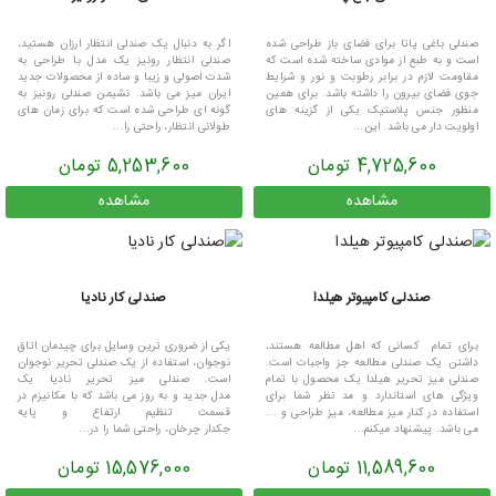
صندلی باغی پاتا برای فضای باز طراحی شده
اگر به دنبال یک صندلی انتظار ارزان هستید،
است و به طبع از موادی ساخته شده است که
صندلی انتظار رونیز یک مدل با طراحی به
مقاومت لازم در برابر رطوبت و نور و شرایط
شدت اصولی و زیبا و ساده از محصولات جدید
جوی فضای بیرون را داشته باشد. برای همین
ایران میز می باشد. نشیمن صندلی رونیز به
منظور جنس پلاستیک یکی از گزینه های
گونه ای طراحی شده است که برای زمان های
اولویت دار می باشد. این...
طولانی انتظار، راحتی را...
4,725,600 تومان
5,253,600 تومان
مشاهده
مشاهده
صندلی کامپیوتر هیلدا
صندلی کار نادیا
برای تمام کسانی که اهل مطالعه هستند،
یکی از ضروری ترین وسایل برای چیدمان اتاق
داشتن یک صندلی مطالعه جز واجبات است.
نوجوان، استفاده از یک صندلی تحریر نوجوان
صندلی میز تحریر هیلدا یک محصول با تمام
است. صندلی میز تحریر نادیا یک
ویژگی های استاندارد و مد نظر شما برای
مدل جدید و به روز می باشد که با مکانیزم در
استفاده در کنار میز مطالعه، میز طراحی و ...
قسمت تنظیم ارتفاع و پایه
می باشد. پیشنهاد میکنم...
جکدار چرخان، راحتی شما را در...
11,589,600 تومان
15,576,000 تومان