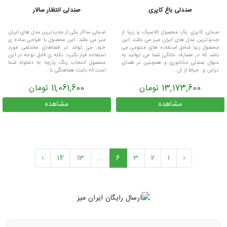
صندلی باغ کاپری
صندلی انتظار سالار
صندلی کاپری یک محصول کلاسیک و زیبا از
صندلی سالار یکی از جدیدترین مدل های ایران
جدیدترین مدل های ایران میز می باشد. این
میز می باشد. این محصول با طراحی ساده ی
محصول زیبا شامل استفاده های متنوعی می
خود می تواند در فضاهای مختلفی مورد
باشد که در مصارف خانگی شما می توانید به
استفاده قرار بگیرد. نکته ی قابل توجه در این
عنوان صندلی غذاخوری و همچنین در فضای
محصول انتخاب رنگ پارچه به دلخواه شما
تراس و حیاط از آن...
است که باعث هماهنگی با...
13,173,600 تومان
11,061,600 تومان
مشاهده
مشاهده
›
14
13
...
6
3
2
1
‹