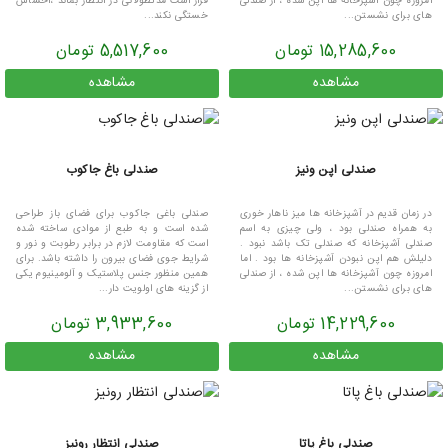
امروزه چون آشپزخانه ها اپن شده ، از صندلی
قرار است مدتطولانی در انتظار بماند ،احساس
های برای نشستن...
خستگی نکند...
15,285,600 تومان
5,517,600 تومان
مشاهده
مشاهده
صندلی اپن ونیز
صندلی باغ جاکوب
در زمان قدیم در آشپزخانه ها میز ناهار خوری
صندلی باغی جاکوب برای فضای باز طراحی
به همراه صندلی بود ، ولی چیزی به اسم
شده است و به طبع از موادی ساخته شده
صندلی آشپزخانه که صندلی تک باشد نبود .
است که مقاومت لازم در برابر رطوبت و نور و
دلیلش هم اپن نبودن آشپزخانه ها بود . اما
شرایط جوی فضای بیرون را داشته باشد. برای
امروزه چون آشپزخانه ها اپن شده ، از صندلی
همین منظور جنس پلاستیک و آلومینیوم یکی
های برای نشستن...
از گزینه های اولویت دار...
14,229,600 تومان
3,933,600 تومان
مشاهده
مشاهده
صندلی باغ پاتا
صندلی انتظار رونیز