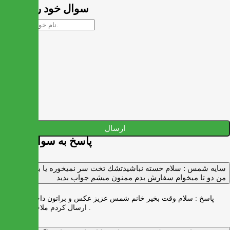
سوال خود را بپرسید
ارسال
پاسخ به سوالات شما
سايه شمس :
سلام خسته نباشيدتشك تخت سر نميخوره يا برنميگرده
من دو تا ميخوام سفارش بدم ممنون ميشم جواب بديد
پاسخ :
سلام وقت بخیر خانم شمس عزیز عکس و براتون داخل واتس اپ
ارسال کردم ملاحظه بفرمایید .