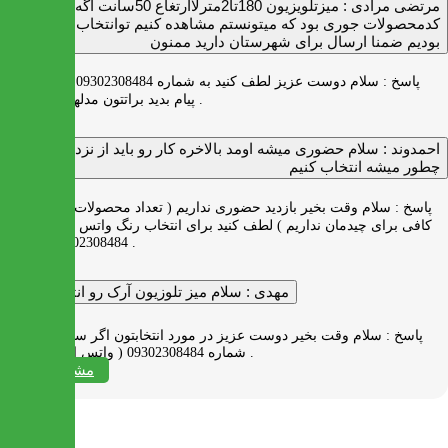
مرتضی مرادی :
میزتلویزیون 180تا2مترلاارتغاع 50سانت اگه
کدمحصولات جوری بود که میتونستم مشاهده کنیم توانتخاب راحت‌تر
بودیم ضمنا ارسال برای شهرستان دارید ممنون
پاسخ :
سلام دوست عزیز لطف کنید به شماره 09302308484 ( واتس اپ )
پیام بدید براتتون مدلها رو بفرستیم .
احمدوند :
سلام حضوری میشه اومد بالاخره کار رو باید از نزدیک دید
چطور میشه انتخاب کنیم
پاسخ :
سلام وقت بخیر بازدید حضوری نداریم ( تعداد محصولات زیاد و فضای
کافی برای چیدمان نداریم ) لطف کنید برای انتخاب رنگ واتس اپ به شماره
09302308484 پیام بدید .
مهدی :
سلام میز تلوزیون آرک رو انتخاب کردم
پاسخ :
سلام وقت بخیر دوست عزیز در مورد انتخابتون اگر سوالی دارید به
شماره 09302308484 ( واتس اپ ) پیام بدید .
مشاهده همه