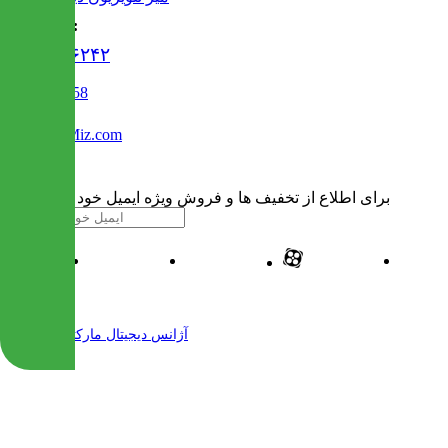
تماس با ما :
۰۲۱۹۱۳۰۶۲۴۲
02122509458
Info@IranMiz.com
برای اطلاع از تخفیف ها و فروش ویژه ایمیل خود را وارد کنید
| طراحی و پیاده سازی شده توسط
آژانس دیجیتال مارکتینگ مهرنت