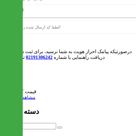
ارسال
ورود
درصورتیکه پیامک احراز هویت به شما نرسید، برای ثبت سفارش و یا
دریافت راهنمایی با شماره
02191306242
تماس بگیرید
0
سبد خرید
قیمت کل:
0 تومان
مشاهده سبد خرید
دسته بندی ها