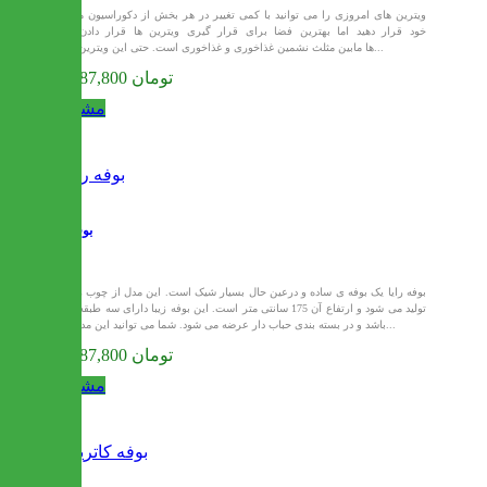
ویترین های امروزی را می توانید با کمی تغییر در هر بخش از دکوراسیون منزل
خود قرار دهید اما بهترین فضا برای قرار گیری ویترین ها قرار دادن آن
ها مابین مثلث نشمین غذاخوری و غذاخوری است. حتی این ویترین می...
49,987,800 تومان
مشاهده
بوفه رایا
بوفه رایا یک بوفه ی ساده و درعین حال بسیار شیک است. این مدل از چوب راش
تولید می شود و ارتفاع آن 175 سانتی متر است. این بوفه زیبا دارای سه طبقه می
باشد و در بسته بندی حباب دار عرضه می شود. شما می توانید این مدل را...
49,987,800 تومان
مشاهده