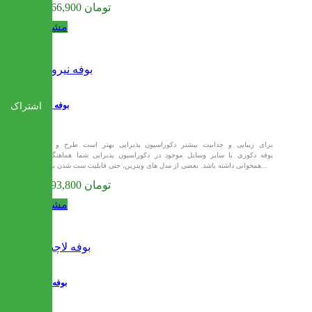
38,466,900 تومان
مشاهده
بوفه نیروانا
اشتراک
برای زیبایی و جذابیت بیشتر دکوراسیون پذیرایی بهتر است طرح و رنگ
بوفه دکوری با سایر وسایل موجود در دکوراسیون پذیرایی شما هماهنگی و
همخوانی داشته باشد. بعضی از مدل های ویترین، حتی قابلیت ست شدن با میز...
41,293,800 تومان
مشاهده
بوفه لاچین