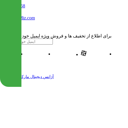
02122509458
Info@IranMiz.com
برای اطلاع از تخفیف ها و فروش ویژه ایمیل خود را وارد کنید
| طراحی و پیاده سازی شده توسط
آژانس دیجیتال مارکتینگ مهرنت