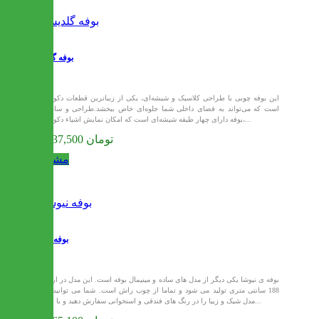
بوفه گلدیس
این بوفه چوبی با طراحی کلاسیک و شیشه‌ای، یکی از زیباترین قطعات دکوراتیو
است که می‌تواند به فضای داخلی شما جلوه‌ای خاص ببخشد.طراحی و ساختار:
بوفه دارای چهار طبقه شیشه‌ای است که امکان نمایش اشیاء دکوراتیو،...
54,337,500 تومان
مشاهده
بوفه نیوشا
بوفه ی نیوشا یکی دیگر از مدل های ساده و مینیمال بوفه است. این مدل در ارتفاع
188 سانتی متری تولید می شود و تماما از چوب راش است. شما می توانید این
مدل شیک و زیبا را در رنگ های فندقی و استخوانی سفارش دهید و با بسته...