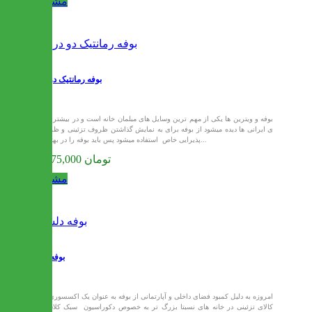
مشاهده
بوفه رمانتیک دو درب
بوفه و ویترین ها یکی از مهم ترین وسایل های مبلمان خانه است و در بیشتر خانه
ی ایرانی ها دیده میشود از بوفه برای به نمایش گذاشتن ظروف تزئینی و ظروف
پذیرایی خاص استفاده میشود پس باید بوفه را در بهترین...
31,875,000 تومان
مشاهده
بوفه دلسا
امروزه به دلیل کمبود فضای داخلی و آپارتمانی از بوفه به عنوان یک اکسسوری و
کالای تزئینی در خانه های نسبتا بزرگ تر به خصوص دکوراسیون سبک کلاسیک