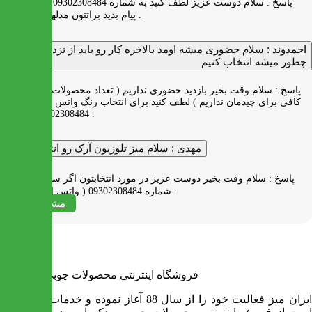
پاسخ :
سلام دوست عزیز لطف کنید به شماره 09302308484 ( واتس اپ )
پیام بدید براتتون مدلها رو بفرستیم .
احمدوند :
سلام حضوری میشه اومد بالاخره کار رو باید از نزدیک دید
چطور میشه انتخاب کنیم
پاسخ :
سلام وقت بخیر بازدید حضوری نداریم ( تعداد محصولات زیاد و فضای
کافی برای چیدمان نداریم ) لطف کنید برای انتخاب رنگ واتس اپ به شماره
09302308484 پیام بدید .
مهدی :
سلام میز تلوزیون آرک رو انتخاب کردم
پاسخ :
سلام وقت بخیر دوست عزیز در مورد انتخابتون اگر سوالی دارید به
شماره 09302308484 ( واتس اپ ) پیام بدید .
مشاهده همه
فروشگاه اینترنتی محصولات چوبی ایران میز
ایران میز فعالیت خود را از سال 88 آغاز نموده و خدمات آن عبارت