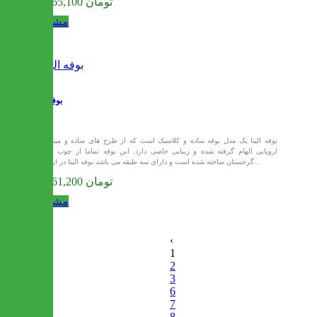
56,465,100 تومان
مشاهده
بوفه الینا
بوفه الینا یک مدل بوفه ساده و کلاسیک است که از طرح های ساده و مینیمال
اروپایی الهام گرفته شده و زیبایی خاصی دارد. این بوفه تماما از چوب راش
گرجستان ساخته شده است و دارای سه طبقه می باشد.بوفه الینا در ارتفاع...
68,461,200 تومان
مشاهده
‹
1
2
3
6
7
8