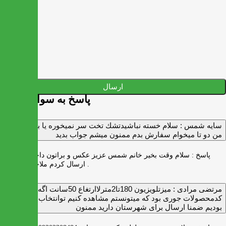
ارسال
پاسخ به سوالات شما
سايه شمس :
سلام خسته نباشيدتشك تخت سر نميخوره يا برنميگرده
من دو تا ميخوام سفارش بدم ممنون ميشم جواب بديد
پاسخ :
سلام وقت بخیر خانم شمس عزیز عکس و براتون داخل واتس اپ
ارسال کردم ملاحظه بفرمایید .
مرتضی مرادی :
میزتلویزیون 180تا2مترلاارتغاع 50سانت اگه
کدمحصولات جوری بود که میتونستم مشاهده کنیم توانتخاب راحت‌تر
بودیم ضمنا ارسال برای شهرستان دارید ممنون