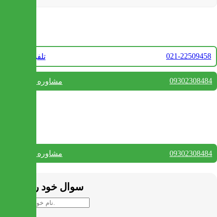
تماس با ما
021-22509458
تلفن فروش
09302308484
مشاوره واتس آپ
بستن
تماس با ما
09302308484
مشاوره واتس آپ
بستن
سوال خود را بپرسید