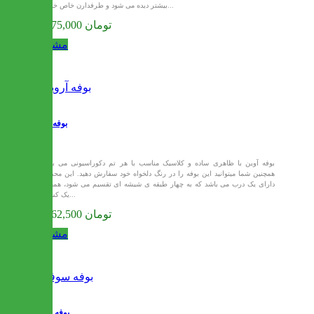
بیشتر دیده می شود و طرفدارن خاص خود را...
31,875,000 تومان
مشاهده
بوفه آروین
بوفه آوین با ظاهری ساده و کلاسیک مناسب با هر تم دکوراسیونی می باشد،
همچنین شما میتوانید این بوفه را در رنگ دلخواه خود سفارش دهید. این محصول
دارای یک درب می باشد که به چهار طبقه ی شیشه ای تقسیم می شود، همچنین
یک کشو با...
32,062,500 تومان
مشاهده
بوفه سوفیا