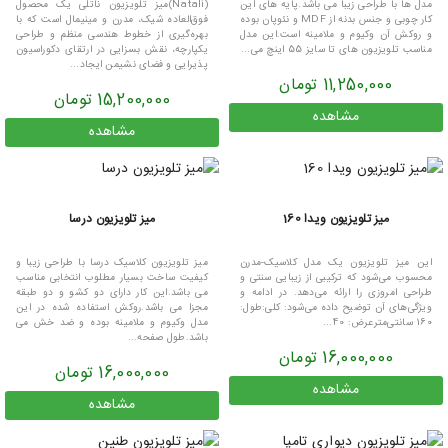
مدل ها با طراحی زیبا می باشد.پایه های این
(Natali)میز تلویزیون ناتلی یک محصول
کار چوبی و جنس بدنه از MDF و نئوپان بوده
فوق‌العاده شیک، مدرن و مینیمال است که با
و روکش آن وکیوم و ملامینه است.این مدل
بهره‌گیری از خطوط هندسی منظم و طراحی
مناسب تلویزیون های تا سایز 55 اینچ می...
یکپارچه، نقش بسزایی در ارتقای دکوراسیون
پذیرایی و فضای نشیمن ایجاد...
11,250,000 تومان
15,200,000 تومان
مشاهده
مشاهده
میز تلویزیون ویدا 160
میز تلویزیون درسا
این میز تلویزیون یک مدل کلاسیک-مدرن
میز تلویزیون کلاسیک درسا با طراحی زیبا و
محسوب می‌شود که ترکیبی از زیبایی سنتی و
کیفیت ساخت بسیار مطلوب انتخابی مناسب
طراحی امروزی را ارائه می‌دهد. در ادامه و
می باشد.این کار دارای دو کشو و دو طبقه
ویژگی‌های آن توضیح داده می‌شود: کلی:طول:
مجزا می باشد.روکش استفاده شده در این
160 سانتی‌مترعرض: 40...
مدل وکیوم و ملامینه بوده و ضد خش می
باشد.طول صفحه...
16,000,000 تومان
16,000,000 تومان
مشاهده
مشاهده