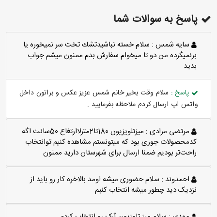
پاسخ به سوالات شما
سايه شمس :
سلام خسته نباشيدتشك تخت سر نميخوره يا
برنميگرده من دو تا ميخوام سفارش بدم ممنون ميشم جواب
بديد
پاسخ :
سلام وقت بخیر خانم شمس عزیز عکس و براتون داخل
واتس اپ ارسال کردم ملاحظه بفرمایید .
مرتضی مرادی :
میزتلویزیون 180تا2مترلاارتغاع 50سانت اگه
کدمحصولات جوری بود که میتونستم مشاهده کنیم توانتخاب
راحت‌تر بودیم ضمنا ارسال برای شهرستان دارید ممنون
احمدوند :
سلام حضوری میشه اومد بالاخره کار رو باید از
نزدیک دید چطور میشه انتخاب کنیم
مهدی :
سلام میز تلوزیون آرک رو انتخاب کردم