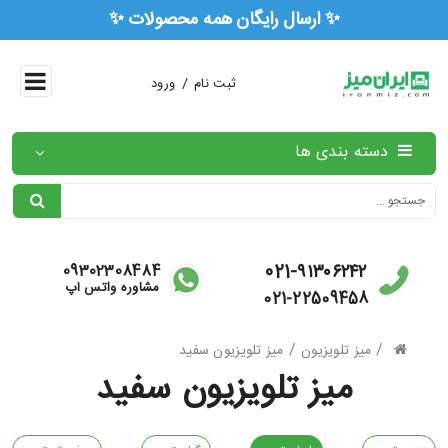
✨ ا
/
ثبت نام
ورود
دسته بندی ها
021-۹۱۳۰۶۲۴۲
09302308484
مشاوره واتس آپ
021-22509458
/
/
میز تلویزیون
میز تلویزیون سفید
میز تلویزیون سفید