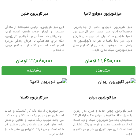
میز تلویزیون دیواری تامپا
میز تلویزیون طنین
میز تلویزیون دیواری تامپا از جدیدترین
این میز تلویزیون، ترکیبی هنرمندانه از سادگی
محصولات ایران میز است. میز ال سی دی
مینیمال و گرمای چوب طبیعی است؛ گویی
تامپا طراحی ساده ولی در عین حال شیکی
طراحی‌اش نه صرفاً برای نگهداری تلویزیون،
دارد. میز lcd تامپا با هر تم دکوراسیون به
بلکه برای هماهنگی با جریان زندگی روزمره
راحتی ست میشود. به دلیل اینکه این مدل
انجام شده است.در نگاه اول، بدنه‌ی چوبی
میز تلویزیون سبک مدرن دارد...
بافت‌دار...
21,450,000 تومان
22,080,000 تومان
مشاهده
مشاهده
میز تلویزیون ریوان
میز تلویزیون کامیلا
میز تلویزیون چوبی جدید و مدرن مدل ریوان
میز تلویزیون کامیلا یک کار کلاسیک و جدید
با طول 140 سانتیمتر، عرض 40 و ارتفاع 42
است.این میز دارای یک عدد کشو و دو کمد
سانتیمتر، یک میز تلویزیون شیک و زیبا است
می باشد.ترکیب رنگ سفید و طلایی و شکل
که از دو قسمت سفید و قهوه‌ای رنگ تشکیل
پایه های این میز باعث زیبایی بیشتر آن
شده است. این میز تلویزیون دارای دو کشو و
شده است و می تواند دکوراسیون منزل شما را
دو...
جذاب تر...