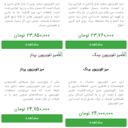
میز تلویزیون سفید مدل شایلی با طراحی زیبا
میز تلویزیون سفید روبی از مدل های مدرن و
و کیفیت ساخت بسیار مطلوب انتخابی
شیک است که بسیار جذاب و زیبا طراحی شده
مناسب می باشد.میز شایلی در دو رنگ سفید
است. قطعات این میز قابلیت جا به جایی
و قهوه ای موجود است.این مدل زیبا دارای
دارند و برای تلوزیون های تا 55 اینچ قابل
سه کشو و یک محفظه بزرگ برای قرار گیری
استفاده هستند، جنس این کار بسیار مرغوب
انواع...
و همچنین بسیار...
23,760,000 تومان
23,850,000 تومان
مشاهده
مشاهده
میز تلویزیون بینگ
میز تلویزیون پرناز
این میز تلویزیون متحرک با طراحی
یکی از رایج‌ترین نوع میزهای تلویزیونی
هوشمندانه و ظاهری مدرن، انعطاف‌پذیری را
است. این میز تلویریزیون سفید دارای چند
وارد دکوراسیون منزل می‌کند.قابلیت تغییر
طبقه است که شما می‌توانید متعلقات
طول و زاویه، آن را به انتخابی ایده‌آل برای
تلویزیون و دستگاه‌های صوتی خود را در
فضاهای کوچک و بزرگ تبدیل کرده است.این
طبقات آن قرار دهید. همچنین...
میز تلویزیون...
24,750,000 تومان
24,000,000 تومان
مشاهده
مشاهده