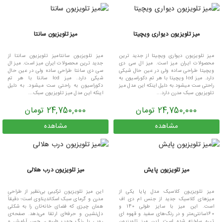
میز تلویزیون دیواری ویچیتا
میز تلویزیون سانتا
میز تلویزیون دیواری ویچیتا از جدید ترین
میز تلویزیون سانتامیز تلویزیون سانتا از
محصولات ایران میز است. میز ال سی دی
جدید ترین محصولات ایران میز است. میز ال
ویچیتا طراحی ساده ولی در عین حال شیکی
سی دی سانتا طراحی ساده ولی در عین حال
دارد. میز lcd ویچیتا با هر تم دکوراسیون به
شیکی دارد. میز lcd سانتا با هر تم
راحتی ست میشود.به دلیل اینکه این مدل میز
دکوراسیون به راحتی ست میشود. به دلیل
تلویزیون سبک مدرن دارد...
اینکه این مدل میز تلویزیون سبک...
24,750,000 تومان
24,750,000 تومان
مشاهده
مشاهده
میز تلویزیون پایش
میز تلویزیون درب هلالی
میز تلویزیون کلاسیک مدل پایا یکی از
این میز تلویزیون ترکیبی بی‌نظیر از طراحی
میزهای کلاسیک جدید از جنس ام دی اف
مدرن و گرمای سبک اسکاندیناوی است؛ دقیقاً
است. این میز با سایز طولی 140 و
همان چیزی که فضای خانه‌تان را به شکلی
160سانتی‌متر و در رنگ‌های سفید و قهوه ای
دل‌نشین و حرفه‌ای ارتقا می‌دهد. صفحه‌ی
تیره ساخته شده است. این میز تلویزیون
رویی با رنگ چوب طبیعی، حس آرامش و