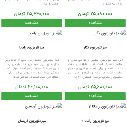
دارای سه کشو و...
اصالت را القا...
25,080,000 تومان
25,440,000 تومان
مشاهده
مشاهده
میز تلویزیون نگار
میز تلویزیون رامانا
این میز تلویزیون، ترکیبی از طراحی مدرن و
میز تلویزیون سفید رامانا یکی از جدیدترین
عناصر کلاسیک است که با ظرافت و دقت
مدل های ایران میز می‌باشد. طراحی رامانا
ساخته شده و برای فضاهای امروزی بسیار
مدرن به سبک مینیمالیسم است. سبکی که از
مناسب است. در ادامه، ویژگی‌های اصلی این
سادگی درکنار کیفیت پیروی می‌کند. یکی از
محصول را معرفی می‌کنم: کلیطول: 180...
اهداف این سبک استفاده طولانی مدت...
25,600,000 تومان
26,100,000 تومان
مشاهده
مشاهده
میز تلویزیون رامانا 2
میز تلویزیون آریسان