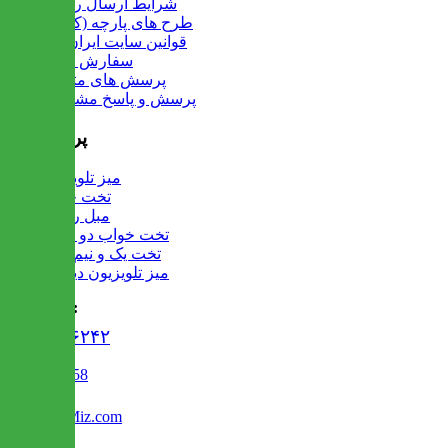
شرایط ارسال رایگان
طرح های پارچه (کالیته)
قوانین سایت ایران میز
سفارش عمده
پرسش های متداول
پرسش و پاسخ مشتریان
پرفروش ها
میز تلویزیون
تخت خواب
مبل راحتی
تخت خواب دو طبقه
تخت یک و نیم نفره
میز تلویزیون دیواری
تماس با ما :
۰۲۱۹۱۳۰۶۲۴۲
02122509458
Info@IranMiz.com