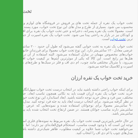
تخت یک نفره
تخت خواب یک نفره از جمله تخت های پر فروش در فروشگاه های لوازم و کالای خواب
محسوب می شود. بسیاری از طرح و مدل های این نوع تخت خواب، مورد پسند افراد مختلف
است. معمولا تخت یک نفره پسرانه، دخترانه و حتی تخت خواب یک نفره برای افراد بزرگسال
و کودکان نیز در بازار به راحتی پیدا می شود. تخت خواب یک نفره اسپرت از جمله پر فروش
ترین
تخت خواب
است.
تخت خواب یک نفره به تخت خوابی گفته می‌شود که طول آن حدود ۲۰۰ سانتی‌متر بوده و
عرضی معادل ۱۲۰ سانتی‌متر دارد. این نوع تخت خواب معمولا برای فرزندان خانواده یا در اتاق
خواب‌های مخصوص مهمان در منازل استفاده می‌شود. البته استفاده از آن در خوابگاه‌ها و
هتل‌ها نیز رایج است. این کالا که یکی از موثرترین آیتم‌ها بر کیفیت خواب افراد به شمار
می‌رود، با متریال مختلفی مانند چوب، ام دی اف و فلز در سبک‌ها و طرح‌های مختلفی مانند
اسپرت و کلاسیک ساخته می‌شود.
خرید تخت خواب یک نفره ارزان
برای اینکه خواب راحتی داشته باشید نباید در انتخاب درست تخت خواب سهل‌انگاری کنید‌. برای
خرید تخت خواب یک نفره ارزان قیمت باید به نکاتی همچون تناسب ابعاد، جنس، امکانات
مختلف، سن فرد و محل خرید توجه داشته باشید. ابعاد استاندارد این نوع تخت خواب ۱۲۰×۲۰۰
در نظر گرفته می‌شود. برای انتخاب درست ابعاد باید به جثه فرد توجه کنید. مدل‌هایی با عرض
۹۰ سانتی‌متر معمولا برای نوجوانان استفاده شده و نمونه‌هایی که عرض ۱۰۰ الی ۱۲۰
سانتی‌متر دارند مناسب جوانان هستند. در ضمن ارتفاع تخت انتخاب شده باید بین ۳۵ الی ۴۰
سانتی‌متر باشد.
در حال حاضر پایین‌ترین قیمت تخت خواب یک نفره مربوط به نمونه‌های فلزی است. نکته قابل
توجه این است که با وجود قیمت مناسب،‌ استحکام‌ فوق‌العاده‌ای نیز دارند؛ اما در صورتی که
می‌خواهید تخت خواب شما علاوه بر کیفیت مطلوب، ظاهر شیک‌تری داشته باشد بهتر است
مدل‌های چوب یا ام دی اف را انتخاب کنید.