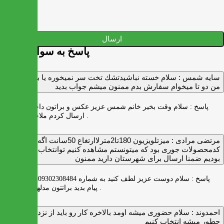
ارسال
پاسخ به سوالات شما
سايه شمس :
سلام خسته نباشيدتشك تخت سر نميخوره يا برنميگرده
من دو تا ميخوام سفارش بدم ممنون ميشم جواب بديد
پاسخ :
سلام وقت بخیر خانم شمس عزیز عکس و براتون داخل واتس اپ
ارسال کردم ملاحظه بفرمایید .
مرتضی مرادی :
میزتلویزیون 180تا2مترلاارتغاع 50سانت اگه
کدمحصولات جوری بود که میتونستم مشاهده کنیم توانتخاب راحت‌تر
بودیم ضمنا ارسال برای شهرستان دارید ممنون
پاسخ :
سلام دوست عزیز لطف کنید به شماره 09302308484 ( واتس اپ )
پیام بدید براتتون مدلها رو بفرستیم .
احمدوند :
سلام حضوری میشه اومد بالاخره کار رو باید از نزدیک دید
چطور میشه انتخاب کنیم