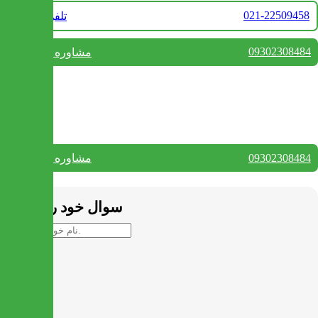
021-22509458
تلفن فروش
09302308484
مشاوره واتس آپ
بستن
تماس با ما
09302308484
مشاوره واتس آپ
بستن
سوال خود را بپرسید