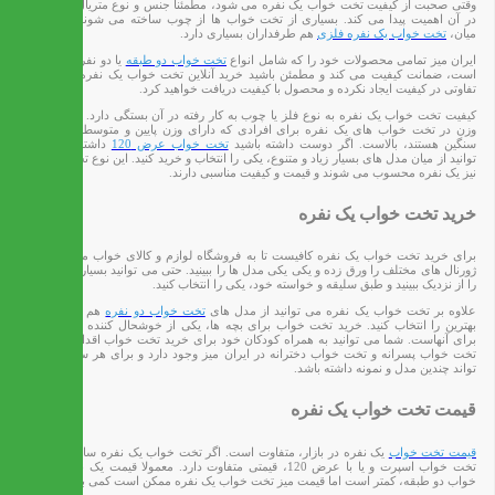
وقتی صحبت از کیفیت تخت خواب یک نفره می شود، مطمئنا جنس و نوع متریال به کار رفته
در آن اهمیت پیدا می کند. بسیاری از تخت خواب ها از چوب ساخته می شوند. اما در این
میان،
تخت خواب یک نفره فلزی
هم طرفداران بسیاری دارد.
ایران میز تمامی محصولات خود را که شامل انواع
تخت خواب دو طبقه
یا دو نفره و تک نفره
است، ضمانت کیفیت می کند و مطمئن باشید خرید آنلاین تخت خواب یک نفره یا حضوری،
تفاوتی در کیفیت ایجاد نکرده و محصول با کیفیت دریافت خواهید کرد.
کیفیت تخت خواب یک نفره به نوع فلز یا چوب به کار رفته در آن بستگی دارد. معمولا تحمل
وزن در تخت خواب های یک نفره برای افرادی که دارای وزن پایین و متوسط و تا حدودی
سنگین هستند، بالاست. اگر دوست داشته باشید
تخت خواب عرض 120
داشته باشید، می
توانید از میان مدل های بسیار زیاد و متنوع، یکی را انتخاب و خرید کنید. این نوع تخت خواب ها
نیز یک نفره محسوب می شوند و قیمت و کیفیت مناسبی دارند.
خرید تخت خواب یک نفره
برای خرید تخت خواب یک نفره کافیست تا به فروشگاه لوازم و کالای خواب مراجعه کنید و
ژورنال های مختلف را ورق زده و یکی یکی مدل ها را ببینید. حتی می توانید بسیاری از مدل ها
را از نزدیک ببینید و طبق سلیقه و خواسته خود، یکی را انتخاب کنید.
علاوه بر تخت خواب یک نفره می توانید از مدل های
تخت خواب دو نفره
هم دیدن کرده و
بهترین را انتخاب کنید. خرید تخت خواب برای بچه ها، یکی از خوشحال کننده ترین اتفاقات
برای آنهاست. شما می توانید به همراه کودکان خود برای خرید تخت خواب اقدام کنید. انواع
تخت خواب پسرانه و تخت خواب دخترانه در ایران میز وجود دارد و برای هر سلیقه ای می
تواند چندین مدل و نمونه داشته باشد.
قیمت تخت خواب یک نفره
قیمت تخت خواب
یک نفره در بازار، متفاوت است. اگر تخت خواب یک نفره ساده بخواهید یا
تخت خواب اسپرت و یا با عرض 120، قیمتی متفاوت دارد. معمولا قیمت یک نفره از تخت
خواب دو طبقه، کمتر است اما قیمت میز تخت خواب یک نفره ممکن است کمی بیشتر باشد.