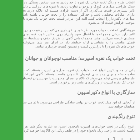
انتخاب طرح و رنگ تخت خواب یک نفره تا حد زیادی به سن شخص بستگی دارد. برای مثال
سبک طراحی مدل‌های کودک و نوجوان تفاوت زیادی با نمونه‌های بزرگسال داشته و این امر
تاثیر بسیاری بر قیمت می‌گذارد. اگر از دسته افرادی هستید که علاقه دارند تخت خوابشان
دارای امکانات مختلفی باشد و حداکثر استفاده را از تخت خوابتان داشته باشید، می‌توانید
مدل‌های باکس‌دار را انتخاب کنید. البته این امر در قیمت تخت خواب یک نفره تاثیر گذاشته و
موجب افزایش قیمت آن می‌شود.
فروشگاهی که تخت خواب مورد نظر خود را خریداری می‌کنید نیز بر قیمت و ارزان بودن تخت
تاثیر دارد. برخی مجموعه‌ها با اعمال سود پایین‌تر روی اجناس خود، قیمت‌های پایین‌تری به
مشتری عرضه می‌کنند. چنین مجموعه‌هایی گاهی از طریق حذف واسطه‌ها، شرایط خرید با
قیمتی مناسب را به متقاضیان ارائه خواهند داد. در ایران میز شما می‌توانید انواع تخت
خواب‌های یک نفره را با نازل‌ترین قیمت و تضمین کیفیت خریداری نمایید.
تخت خواب یک نفره اسپرت؛ مناسب نوجوانان و جوانان
یکی از محبوب‌ترین انواع تخت خواب یک نفره، مدل‌های اسپرت هستند که ظاهری تقریبا
ساده داشته و برای رده سنی نوجوان تا جوان مناسب هستند. گاهی این تخت خواب‌ها با
طرح‌های ورزشی تولید می‌شوند که بالاترین میزان محبوبیت را بین پسران نوجوان دارند. تخت
خواب تک نفره اسپرت از ویژگی‌های مثبت زیر برخوردار است:
سازگاری با انواع دکوراسیون
از آنجایی که این مدل تخت خواب در نهایت سادگی طراحی می‌شود، با تمامی سبک‌های مدرن
هماهنگ خواهد شد.
تنوع رنگ‌بندی
تنوع رنگی در تخت خواب‌های اسپرت نامحدود است. به عبارت دیگر شما هر سلیقه‌ای که
داشته باشید، به ‌راحتی رنگ دلخواه خود را در طیف رنگی این کالا پیدا خواهید کرد.