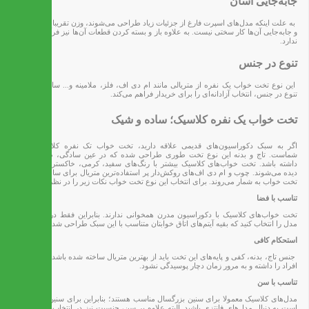
جابه‌جایی آسان
به علت اینکه مدل‌های اسپرت فارغ از جزئیات زیاد طراحی می‌شوند، وزن تقریبا سبکی داشته
و جابه‌جایی آن‌ها کار سختی نیست. به علاوه باز و بسته کردن قطعات آن‌ها نیز فرآیند پیچیده‌ای
ندارد.
تنوع در جنس
این نوع تخت خواب یک نفره از متریالی مانند ام دی اف، فلز، ملامینه و... ساخته می‌شود.
تنوع در جنس، انتخاب آزادانه‌ای را برای خریدار فراهم می‌کند.
تخت خواب یک نفره کلاسیک؛ ساده و شیک
اگر به سبک دکوراسیون‌های قدیمی علاقه دارید، تخت خواب تک نفره کلاسیک مختص
شماست. تاج و بدنه این نوع تخت طوری طراحی شده که در عین سادگی، ظاهری شیک
داشته باشد. تخت‌ خواب‌های کلاسیک بیشتر با رنگ‌های سفید، کرمی، خاکستری و قهوه‌ای
دیده می‌شوند. چوب و ام دی اف‌های روکش‌دار پر استفاده‌ترین متریال برای ساخت این مدل
تخت خواب به شمار می‌روند. برای انتخاب این نوع تخت خواب نکات زیر را در نظر بگیرید.
تناسب با فضا
تخت خواب‌های کلاسیک با دکوراسیون مدرن همخوانی ندارند. بنابراین فقط در صورتی این
مدل را انتخاب کنید که بقیه آیتم‌های اتاق خوابتان متناسب با این سبک طراحی شده باشد.
استحکام کافی
جنس تاج، بدنه، کفی و پایه‌های این تخت باید از بهترین متریال ساخته شده باشد تا تحمل وزن
افراد را داشته و به مرور زمان دچار پوسیدگی نشود.
تناسب با سن
مدل‌های کلاسیک معمولا برای سنین بزرگسال مناسب هستند؛ بنابراین برای سنین پایین‌تر بهتر
است به دنبال مدل‌های فانتزی باشید. البته علاوه بر سن، جنسیت نیز در انتخاب مدل این کالا