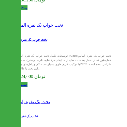
مشاهده
تخت خواب یک نفره الماز
توضیحات کامل تخت خواب یک نفره الماس (Almas)تخت خواب یک نفره الماس
همان‌طور که از نامش پیداست، یکی از مدل‌های درخشان، ظریف و مدرن است که
با ترکیب فریم فلزی بسیار مستحکم و پانل‌های چوبی/MDF طراحی شده است.
این تخت با ظاهری...
12,624,000 تومان
مشاهده
تخت یک نفره پانی