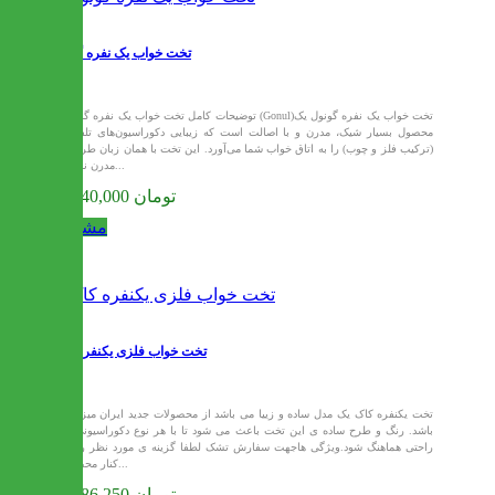
تخت خواب یک نفره گونول
توضیحات کامل تخت خواب یک نفره گونول (Gonul)تخت خواب یک نفره گونول یک
محصول بسیار شیک، مدرن و با اصالت است که زیبایی دکوراسیون‌های تلفیقی
(ترکیب فلز و چوب) را به اتاق خواب شما می‌آورد. این تخت با همان زبان طراحی
مدرن نسخه...
12,240,000 تومان
مشاهده
تخت خواب فلزی یکنفره کاک
تخت یکنفره کاک یک مدل ساده و زییا می باشد از محصولات جدید ایران میز می
باشد. رنگ و طرح ساده ی این تخت باعث می شود تا با هر نوع دکوراسیونی به
راحتی هماهنگ شود.ویژگی هاجهت سفارش تشک لطفا گزینه ی مورد نظر را در
کنار محصول...
12,386,250 تومان