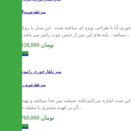
میز ناهارخوری(گرد) آتا
طراحی ویژه ای ساخته شده . این مدل با روکش PVC وکیوم شده در صفحه میز ، از افتادن خط و خش جلوگیری میکند .جنس صفحه میز ، MDF بیست و پنج میلیمتری
میباشد . پایه های این میز از جنس چوب راش می باشد. در...
20,328,000 تومان
مشاهده
میز ناهارخوری راموس
 این ست اشاره می‌کنم:نکته: شیشه میز جدا میباشد و تهیه ی
آن بر عهده مشتری با سلیقه خود...
23,760,000 تومان
مشاهده