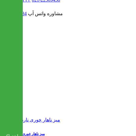
مشاوره واتس آپ
09302308484
میز ناهار خوری نارین