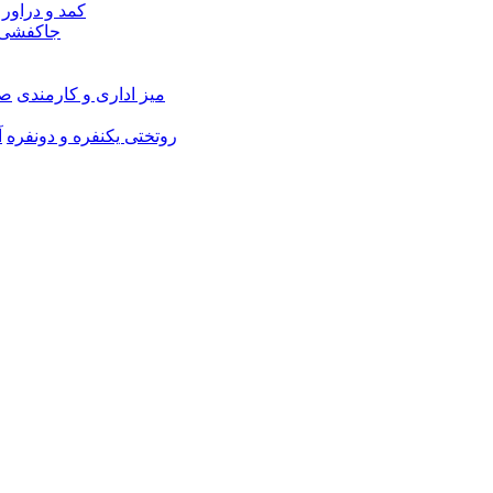
کمد و دراور
جاکفشی 
میز اداری و کارمندی
صن
روتختی یکنفره و دونفره
آ