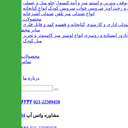
بوفه ، ویترین و استند
میز و آینه کنسول
جلو مبل و عسلی
و رخت آویز
سرویس خواب
سرویس کودک
انواع کتابخانه
انواع صندلی
میز تلفن
صندلی آشپزخانه
محصولات اداری
دلی اداری و کارمندی
کتابخانه و قفسه
کمد و فایل فلزی
سایر محصولات
باژور ایستاده و رومیزی
انواع لوستر
میز کامپیوتر و تحریر
مبل کودک
خانه
محصولات جدید
تماس با ما
وبلاگ
سایر
درباره ما
021-۹۱۳۰۶۲۴۲
021-22509458
مشاوره واتس آپ
09302308484
021-۹۱۳۰۶۲۴۲
021-22509458