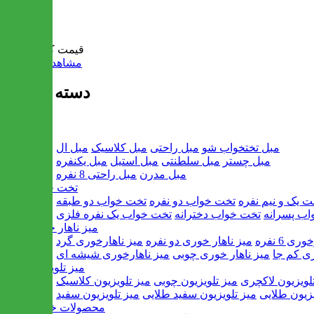
سبد خرید
قیمت کل:
0 تومان
مشاهده سبد خرید
دسته بندی ها
مبل
مبل تختخواب شو
مبل راحتی
مبل کلاسیک
مبل ال
مبل چستر
مبل سلطنتی
مبل استیل
مبل یکنفره
مبل مدرن
مبل راحتی 8 نفره
تخت خواب
ت یک و نیم نفره
تخت خواب دو نفره
تخت خواب دو طبقه
اب پسرانه
تخت خواب دخترانه
تخت خواب یک نفره فلزی
میز ناهار خوری
ی 6 نفره
میز ناهار خوری دو نفره
میز ناهارخوری گرد
ری کم جا
میز ناهار خوری چوبی
میز ناهارخوری شیشه ای
میز تلویزیون
لویزیون لاکچری
میز تلویزیون چوبی
میز تلویزیون کلاسیک
یزیون طلایی
میز تلویزیون سفید طلایی
میز تلویزیون سفید
محصولات خانگی