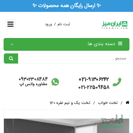
🏅 ۳ سال ضمانت رسمی همه محصولات 🏅
/
ثبت نام
ورود
دسته بندی ها
021-۹۱۳۰۶۲۴۲
09302308484
مشاوره واتس آپ
021-22509458
/
تخت خواب
/
تخت یک و نیم نفره 120