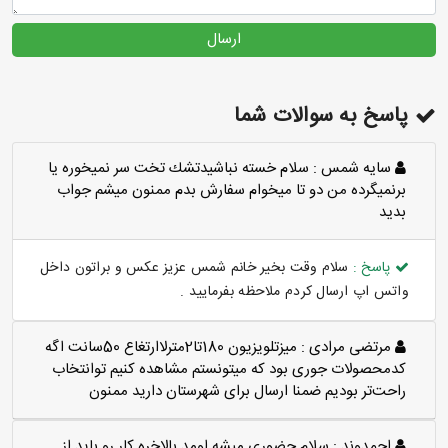
ارسال
پاسخ به سوالات شما
سايه شمس :
سلام خسته نباشيدتشك تخت سر نميخوره يا
برنميگرده من دو تا ميخوام سفارش بدم ممنون ميشم جواب
بديد
پاسخ :
سلام وقت بخیر خانم شمس عزیز عکس و براتون داخل
واتس اپ ارسال کردم ملاحظه بفرمایید .
مرتضی مرادی :
میزتلویزیون 180تا2مترلاارتغاع 50سانت اگه
کدمحصولات جوری بود که میتونستم مشاهده کنیم توانتخاب
راحت‌تر بودیم ضمنا ارسال برای شهرستان دارید ممنون
احمدوند :
سلام حضوری میشه اومد بالاخره کار رو باید از