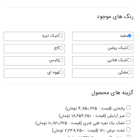
رنگ های موجود
سفید
آنتیک تیره
آنتیک روشن
کاج
آنتیک طلایی
والیس
مشکی
قهوه ای
گزینه های محصول
پاتختی (قیمت : 4,850,625 تومان)
میز آرایش (قیمت : 18,656,250 تومان)
تشک یک نفره طبی فنری (قیمت : 10,820,625 تومان)
تخت عرض 120 (قیمت : 2,238,750 تومان)