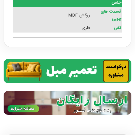
جنس
قسمت های
روکش MDF
چوبی
کفی
فلزی