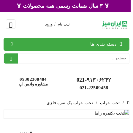
🏅 ۳ سال ضمانت رسمی همه محصولات 🏅
ثبت نام
/
ورود
دسته بندی ها
09302308484
021-۹۱۳۰۶۲۴۲
مشاوره واتس آپ
021-22509458
/
تخت خواب
/
تخت خواب یک نفره فلزی
قیمت