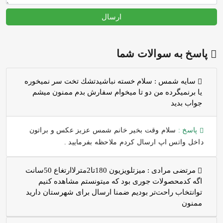
ارسال
پاسخ به سوالات شما
سايه شمس :
سلام خسته نباشيدتشك تخت سر نميخوره
يا برنميگرده من دو تا ميخوام سفارش بدم ممنون ميشم
جواب بديد
پاسخ :
سلام وقت بخیر خانم شمس عزیز عکس و براتون
داخل واتس اپ ارسال کردم ملاحظه بفرمایید .
مرتضی مرادی :
میزتلویزیون 180تا2مترلاارتغاع 50سانت
اگه کدمحصولات جوری بود که میتونستم مشاهده کنیم
توانتخاب راحت‌تر بودیم ضمنا ارسال برای شهرستان دارید
ممنون