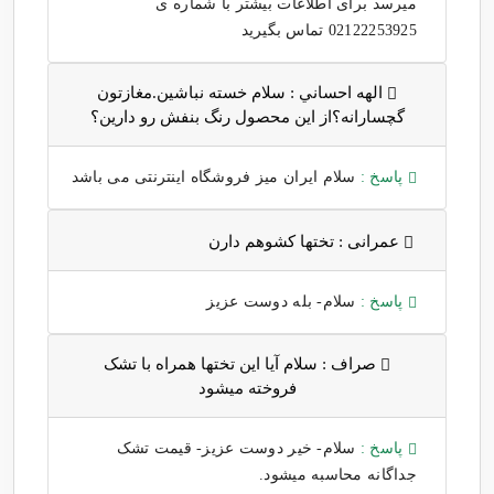
میرسد برای اطلاعات بیشتر با شماره ی
02122253925 تماس بگیرید
الهه احساني :
سلام خسته نباشین.مغازتون
گچسارانه؟از این محصول رنگ بنفش رو دارین؟
پاسخ :
سلام ایران میز فروشگاه اینترنتی می باشد
عمرانی :
تختها کشوهم دارن
پاسخ :
سلام- بله دوست عزیز
صراف :
سلام آیا این تختها همراه با تشک
فروخته میشود
پاسخ :
سلام- خیر دوست عزیز- قیمت تشک
جداگانه محاسبه میشود.