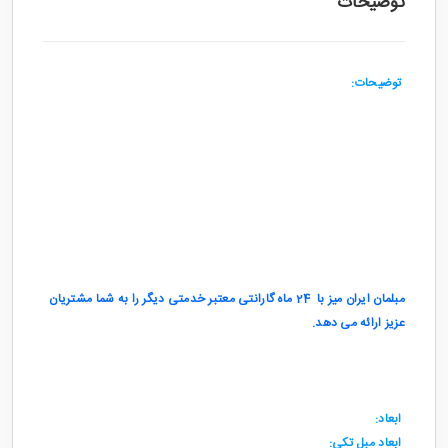
توضیحات
توضیحات:
شرکت ایران میز با استفاده از با کیفیت ترین مواد اولیه در زمینه مبلمان
سعی دارد کالایی با دوام در کمترین زمان را به شما مشتریان عزیز ارائه
دهد.
مونتانا
مبل مدل
دارای دوام و کیفیت بسیار بالا است.
قیمت مناسب مبلمان منزل ایران میز قابل رقابت با سایر محصولات مشابه
در بازار می باشد.
این مدل شامل 2 عدد مبل تک نفره،یک عدد دو نفره،یک عدد مبل سه
نفره می باشد.
مبلمان ایران میز با 24 ماه گارانتی معتبر خدمتی دیگر را به شما مشتریان
عزیز ارائه می دهد.
ارسال این محصول به سراسر کشور به صورت رایگان انجام می شود.
همیشه به یاد داشته باشید فنر های یک مبل خوب هیچ گاه احساس نمی
شود.
ابعاد:
ابعاد مبل تکی: