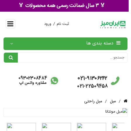
🏅 ۳ سال ضمانت رسمی همه محصولات 🏅
/
ثبت نام
ورود
دسته بندی ها
021-۹۱۳۰۶۲۴۲
09302308484
مشاوره واتس آپ
021-22509458
/
مبل
/
مبل راحتی