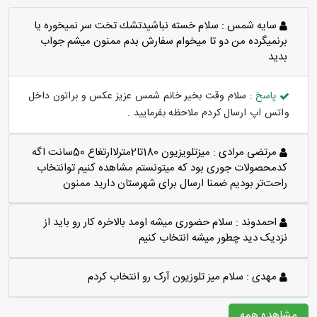
سايه شمس :
سلام خسته نباشيدتشك تخت سر نميخوره يا
برنميگرده من دو تا ميخوام سفارش بدم ممنون ميشم جواب
بديد
پاسخ :
سلام وقت بخیر خانم شمس عزیز عکس و براتون داخل
واتس اپ ارسال کردم ملاحظه بفرمایید .
مرتضی مرادی :
میزتلویزیون 180تا2مترلاارتغاع 50سانت اگه
کدمحصولات جوری بود که میتونستم مشاهده کنیم توانتخاب
راحت‌تر بودیم ضمنا ارسال برای شهرستان دارید ممنون
احمدوند :
سلام حضوری میشه اومد بالاخره کار رو باید از
نزدیک دید چطور میشه انتخاب کنیم
مهدی :
سلام میز تلوزیون آرک رو انتخاب کردم
مشاهده همه