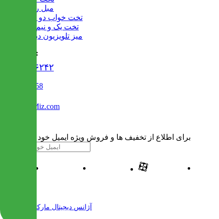
مبل راحتی
تخت خواب دو طبقه
تخت یک و نیم نفره
میز تلویزیون دیواری
تماس با ما :
۰۲۱۹۱۳۰۶۲۴۲
02122509458
Info@IranMiz.com
برای اطلاع از تخفیف ها و فروش ویژه ایمیل خود را وارد کنید
| طراحی و پیاده سازی شده توسط
آژانس دیجیتال مارکتینگ مهرنت