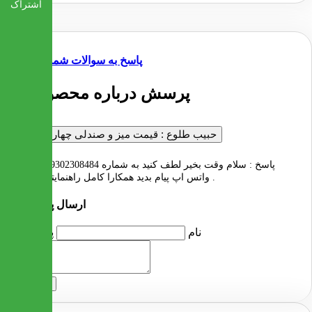
اشتراک
پاسخ به سوالات شما
1 پرسش درباره محصول
حبیب طلوع :
قیمت میز و صندلی چهار نفری
پاسخ :
سلام وقت بخیر لطف کنید به شماره 09302308484 داخل
واتس اپ پیام بدید همکارا کامل راهنمایتون کنند .
ارسال پرسش
نام
پرسش
ارسال