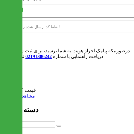
ارسال
ورود
درصورتیکه پیامک احراز هویت به شما نرسید، برای ثبت سفارش و یا
دریافت راهنمایی با شماره
02191306242
تماس بگیرید
0
سبد خرید
قیمت کل:
0 تومان
مشاهده سبد خرید
دسته بندی ها