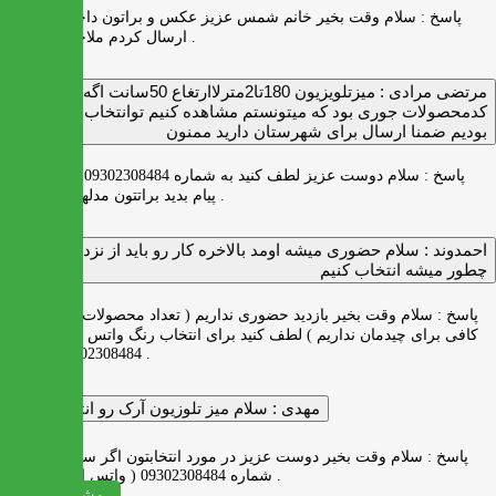
پاسخ :
سلام وقت بخیر خانم شمس عزیز عکس و براتون داخل واتس اپ
ارسال کردم ملاحظه بفرمایید .
مرتضی مرادی :
میزتلویزیون 180تا2مترلاارتغاع 50سانت اگه
کدمحصولات جوری بود که میتونستم مشاهده کنیم توانتخاب راحت‌تر
بودیم ضمنا ارسال برای شهرستان دارید ممنون
پاسخ :
سلام دوست عزیز لطف کنید به شماره 09302308484 ( واتس اپ )
پیام بدید براتتون مدلها رو بفرستیم .
احمدوند :
سلام حضوری میشه اومد بالاخره کار رو باید از نزدیک دید
چطور میشه انتخاب کنیم
پاسخ :
سلام وقت بخیر بازدید حضوری نداریم ( تعداد محصولات زیاد و فضای
کافی برای چیدمان نداریم ) لطف کنید برای انتخاب رنگ واتس اپ به شماره
09302308484 پیام بدید .
مهدی :
سلام میز تلوزیون آرک رو انتخاب کردم
پاسخ :
سلام وقت بخیر دوست عزیز در مورد انتخابتون اگر سوالی دارید به
شماره 09302308484 ( واتس اپ ) پیام بدید .
مشاهده همه