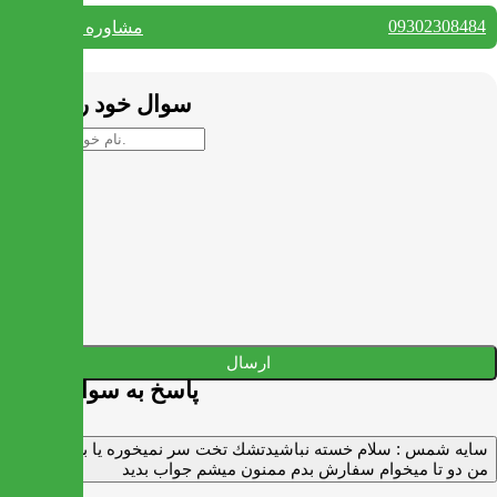
09302308484
مشاوره واتس آپ
بستن
سوال خود را بپرسید
ارسال
پاسخ به سوالات شما
سايه شمس :
سلام خسته نباشيدتشك تخت سر نميخوره يا برنميگرده
من دو تا ميخوام سفارش بدم ممنون ميشم جواب بديد