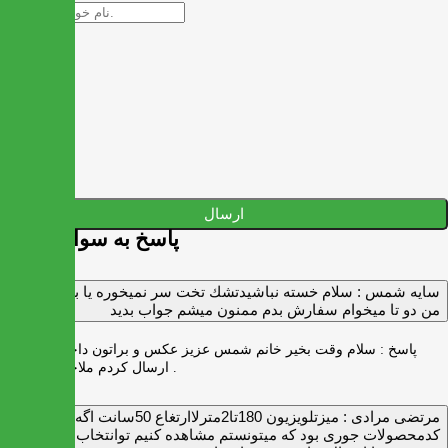
ارسال
پاسخ به سوالات شما
سايه شمس :
سلام خسته نباشيدتشك تخت سر نميخوره يا برنميگرده
من دو تا ميخوام سفارش بدم ممنون ميشم جواب بديد
پاسخ :
سلام وقت بخیر خانم شمس عزیز عکس و براتون داخل واتس اپ
ارسال کردم ملاحظه بفرمایید .
مرتضی مرادی :
میزتلویزیون 180تا2مترلاارتغاع 50سانت اگه
کدمحصولات جوری بود که میتونستم مشاهده کنیم توانتخاب راحت‌تر