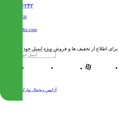
۰۲۱۹۱۳۰۶۲۴۲
02122509458
Info@IranMiz.com
برای اطلاع از تخفیف ها و فروش ویژه ایمیل خود را وارد کنید
| طراحی و پیاده سازی شده توسط
آژانس دیجیتال مارکتینگ مهرنت