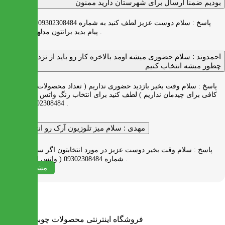
بودیم ضمنا ارسال برای شهرستان دارید ممنون
پاسخ :
سلام دوست عزیز لطف کنید به شماره 09302308484 ( واتس اپ )
پیام بدید براتتون مدلها رو بفرستیم .
احمدوند :
سلام حضوری میشه اومد بالاخره کار رو باید از نزدیک دید
چطور میشه انتخاب کنیم
پاسخ :
سلام وقت بخیر بازدید حضوری نداریم ( تعداد محصولات زیاد و فضای
کافی برای چیدمان نداریم ) لطف کنید برای انتخاب رنگ واتس اپ به شماره
09302308484 پیام بدید .
مهدی :
سلام میز تلوزیون آرک رو انتخاب کردم
پاسخ :
سلام وقت بخیر دوست عزیز در مورد انتخابتون اگر سوالی دارید به
شماره 09302308484 ( واتس اپ ) پیام بدید .
مشاهده همه
فروشگاه اینترنتی محصولات چوبی ایران میز