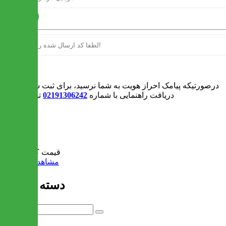
ارسال
ورود
درصورتیکه پیامک احراز هویت به شما نرسید، برای ثبت سفارش و یا
دریافت راهنمایی با شماره
02191306242
تماس بگیرید
0
سبد خرید
قیمت کل:
0 تومان
مشاهده سبد خرید
دسته بندی ها