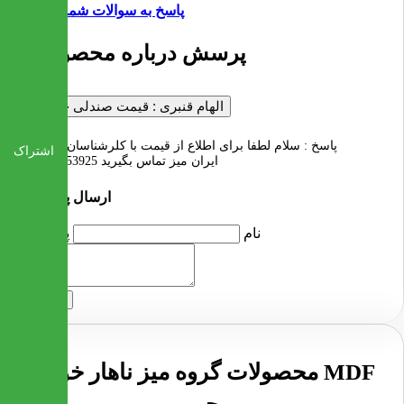
پاسخ به سوالات شما
1 پرسش درباره محصول
الهام قنبری :
قیمت صندلی چنده؟
پاسخ :
سلام لطفا برای اطلاع از قیمت با کلرشناسان فروش
اشتراک
ایران میز تماس بگیرید 02122253925
ارسال پرسش
نام
پرسش
ارسال
محصولات گروه میز ناهار خوری MDF