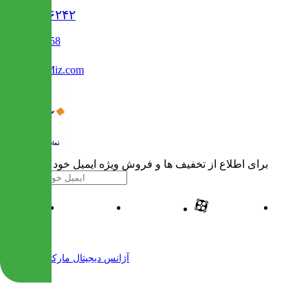
۰۲۱۹۱۳۰۶۲۴۲
02122509458
Info@IranMiz.com
برای اطلاع از تخفیف ها و فروش ویژه ایمیل خود را وارد کنید
| طراحی و پیاده سازی شده توسط
آژانس دیجیتال مارکتینگ مهرنت