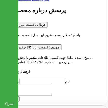
2 پرسش درباره محصول
فریال :
قیمت میز فراری
پاسخ :
سلام دوست عزیز این مدل ناموجود می باشد
مهدی :
قیمیت این کالا چقدر است
پاسخ :
سلام لطفا جهت کسب اطلاعات بیشتر با بخش فروش
ایران میز با شماره 02122253925 تماس بگیرید.
ارسال پرسش
نام
پرسش
ارسال
اشتراک