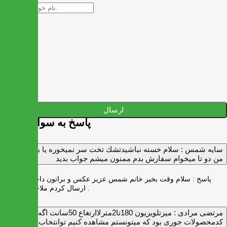
ارسال
پاسخ به سوالات شما
سايه شمس :
سلام خسته نباشيدتشك تخت سر نميخوره يا برنميگرده
من دو تا ميخوام سفارش بدم ممنون ميشم جواب بديد
پاسخ :
سلام وقت بخیر خانم شمس عزیز عکس و براتون داخل واتس اپ
ارسال کردم ملاحظه بفرمایید .
مرتضی مرادی :
میزتلویزیون 180تا2مترلاارتغاع 50سانت اگه
کدمحصولات جوری بود که میتونستم مشاهده کنیم توانتخاب راحت‌تر