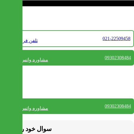
تماس با ما
021-22509458
تلفن فروش
09302308484
مشاوره واتس آپ
بستن
تماس با ما
09302308484
مشاوره واتس آپ
بستن
سوال خود را بپرسید