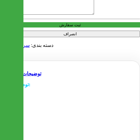
آدرس
ثبت سفارش
انصراف
دسته بندی:
سرویس کودک
توضیحات
توضیحات:
- با مشخصه و پنل هایی که دارد خود را واقعا در یک کنسول
خودرو واقعی احساس می کنید. پنل های جلو، اکریلیک سیاه
رنگ می باشد که این طرح را واقعی تر می سازد. بخش های
کیسه توری که در دو طرف و جا مدادی که در روی میز قرار
گرفته برای حفظ کردن لوازم تحریر، ایده آل می باشد
- میز تحریر فراری به شکلی جالب و متفاوت طراحی شده
به طوریکه این احساس را هنگام درس خواندن به کودک می
دهد که گویی در یک خودروی فراری نشسته است. ساختار