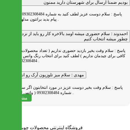
بودیم ضمنا ارسال برای شهرستان دارید ممنون
پاسخ :
سلام دوست عزیز لطف کنید به شماره 09302308484 ( واتس اپ )
پیام بدید براتتون مدلها رو بفرستیم .
احمدوند :
سلام حضوری میشه اومد بالاخره کار رو باید از نزدیک دید
چطور میشه انتخاب کنیم
پاسخ :
سلام وقت بخیر بازدید حضوری نداریم ( تعداد محصولات زیاد و فضای
کافی برای چیدمان نداریم ) لطف کنید برای انتخاب رنگ واتس اپ به شماره
09302308484 پیام بدید .
مهدی :
سلام میز تلوزیون آرک رو انتخاب کردم
پاسخ :
سلام وقت بخیر دوست عزیز در مورد انتخابتون اگر سوالی دارید به
شماره 09302308484 ( واتس اپ ) پیام بدید .
مشاهده همه
فروشگاه اینترنتی محصولات چوبی ایران میز