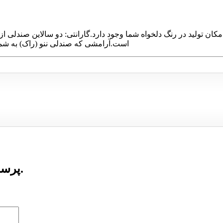
تولید در رنگ دلخواه شما وجود دارد.گارانتی: دو سالاین صندلی از به
است.آرامشی که صندلی ننو (راک) به ش
پرسشی درباره این محصول ارسال نشده است.