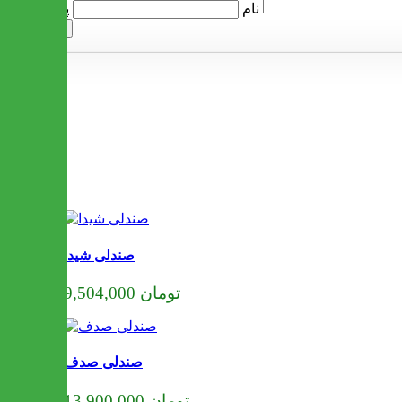
پرسش
نام
ارسال
صندلی شیدا
9,504,000 تومان
صندلی صدف
13,900,000 تومان