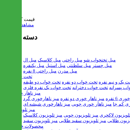
سبد خرید
قیمت کل:
0 تومان
مشاهده سبد خرید
دسته بندی ها
مبل
مبل تختخواب شو
مبل راحتی
مبل کلاسیک
مبل ال
مبل چستر
مبل سلطنتی
مبل استیل
مبل یکنفره
مبل مدرن
مبل راحتی 8 نفره
تخت خواب
ت یک و نیم نفره
تخت خواب دو نفره
تخت خواب دو طبقه
اب پسرانه
تخت خواب دخترانه
تخت خواب یک نفره فلزی
میز ناهار خوری
ی 6 نفره
میز ناهار خوری دو نفره
میز ناهارخوری گرد
ری کم جا
میز ناهار خوری چوبی
میز ناهارخوری شیشه ای
میز تلویزیون
لویزیون لاکچری
میز تلویزیون چوبی
میز تلویزیون کلاسیک
یزیون طلایی
میز تلویزیون سفید طلایی
میز تلویزیون سفید
محصولات خانگی