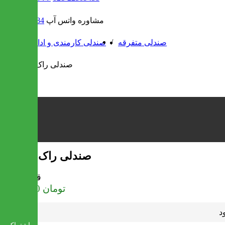
مشاوره واتس آپ
09302308484
/
/
صندلی متفرقه
صندلی کارمندی و اداری
صندلی راک آرامیس
قیمت
تومان
4,950,000