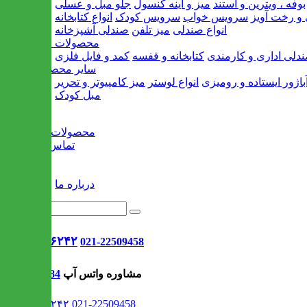
بوفه ، ویترین و استند
میز و آینه کنسول
جلو مبل و عسلی
و رخت آویز
سرویس خواب
سرویس کودک
انواع کتابخانه
انواع صندلی
میز تلفن
صندلی آشپزخانه
محصولات اداری
دلی اداری و کارمندی
کتابخانه و قفسه
کمد و فایل فلزی
سایر محصولات
باژور ایستاده و رومیزی
انواع لوستر
میز کامپیوتر و تحریر
مبل کودک
خانه
محصولات جدید
تماس با ما
وبلاگ
سایر
درباره ما
021-۹۱۳۰۶۲۴۲
021-22509458
مشاوره واتس آپ
09302308484
021-۹۱۳۰۶۲۴۲
021-22509458