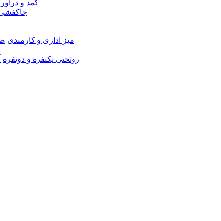
کمد و دراور
جاکفشی 
میز اداری و کارمندی
صن
روتختی یکنفره و دونفره
آ