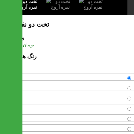
تخت دو نفره آروچ
قیمت
تومان
19,014,450
رنگ های موجود
سفید
آنتیک تیره
آنتیک روشن
کاج
آنتیک طلایی
والیس