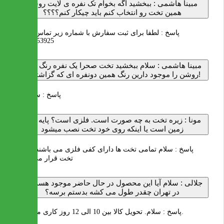
مبینا هاشمی :
ببخشید اگه بخوام تک نفره ی لایت روشن
همین تخت رو انتخاب کنم باید چیکار کنم؟؟؟؟
پاسخ :
لطفا برای ثبت سفارش با شماره زیر تماس بگیرید
02122253925
مبینا هاشمی :
سلام ببخشید تخت صحرا یک نفره رنگ لایت
روشن را موجود دارین رنگ همین دونفره ای که گزاشتین؟!
پاسخ :
سلام بله
مونا :
زیره تخت به چه صورت است. فلزی است؟ پایه روی
زمین است یا اینکه روی خود تخت نصب میشود
پاسخ :
سلام تمامی تخت ها دارای کفی فلزی می باشند و روی
تخت قرار می گیرند
جلالی :
سلام آیا این محصول در حال حاضر موجود هست ؟و
در تهران چقدر طول می کشه بدستم برسه؟
سلام. تحویل کالا بین 10 الی 12 روز کاری می باشد.
پاسخ :