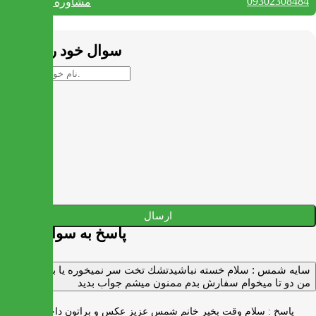
09302308484
مشاوره واتس آپ
بستن
سوال خود را بپرسید
ارسال
پاسخ به سوالات شما
سايه شمس :
سلام خسته نباشيدتشك تخت سر نميخوره يا برنميگرده
من دو تا ميخوام سفارش بدم ممنون ميشم جواب بديد
پاسخ :
سلام وقت بخیر خانم شمس عزیز عکس و براتون داخل واتس اپ