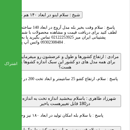
میشود .
شیخ :
سلام اینو در ابعاد ۱۴۰ هم دارید؟
پاسخ :
سلام وقت بخیر بله مدل آروچ در ابعاد 140 ساخته میشود
لطف کنید برای دریافت قیمت و مشاهده محصولات با شماره های
پشتیبانی ایران میز 02122253925 تماس بگیرید یا به شماره
09302308484 واتس آپ پیام بدید .
مرادی :
ارتفاع کشورها و طول و عرضشون رو میفرمایید؟ آیا
برای همه مدل های دو کشور این سبک اندازه کشوها یکی
اشتراک
هست؟
پاسخ :
سلام، ارتفاع کشو 25 سانتیمتر و ابعاد تخت 200 در 160 می
باشد
شهرزاد طاهری :
باسلام ببخشید اندازه تخت به اندازه 200
در180 قابل تغییرهست یاخیر
پاسخ :
با سلام بله امکان تولید در ابعاد ۱۸۰ نیز وجود دارد
حسینی :
سلام قسمت زیری این تخت کشو داره؟ واینکه