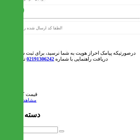
ارسال
ورود
درصورتیکه پیامک احراز هویت به شما نرسید، برای ثبت سفارش و یا
دریافت راهنمایی با شماره
02191306242
تماس بگیرید
0
سبد خرید
قیمت کل:
0 تومان
مشاهده سبد خرید
دسته بندی ها