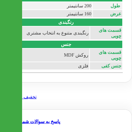
طول
200 سانتیمتر
عرض
160 سانتیمتر
رنگبندی
قسمت های
رنگبندی متنوع به انتخاب مشتری
چوبی
جنس
قسمت های
روکش MDF
چوبی
جنس کفی
فلزی
پاسخ به سوالات شما