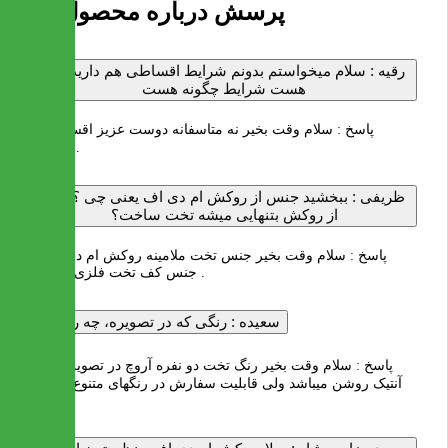
20 پرسش درباره محصول
رقیه :
سلام میخواستم بدونم شرایط اقساطی هم دارید .اگر
هست شرایط چگونه هست
پاسخ :
سلام وقت بخیر نه متاسفانه دوست عزیز اقساط کار
نمیکنیم .
ظریفی :
ببخشید جنس از روکش ام دی اف یعنی چی ؟ مگر
از روکش بتنهایی میشه تخت ساخت؟
پاسخ :
سلام وقت بخیر جنس تخت ملامینه روکش ام دی اف و
جنس کف تخت فلزی میباشد .
سعیده :
رنگی که در تصویره، چه رنگیه؟
پاسخ :
سلام وقت بخیر رنگ تخت دو نفره آروچ در تصویر سایت
آنتیک روشن میباشد ولی قابلیت سفارش در رنگهای متنوع را دارد
.