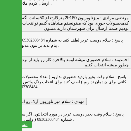
ارسال کردم ملاحظه بفرمایید .
مرتضی مرادی :
میزتلویزیون 180تا2مترلاارتغاع 50سانت اگه
کدمحصولات جوری بود که میتونستم مشاهده کنیم توانتخاب راحت‌تر
بودیم ضمنا ارسال برای شهرستان دارید ممنون
پاسخ :
سلام دوست عزیز لطف کنید به شماره 09302308484 ( واتس اپ )
پیام بدید براتتون مدلها رو بفرستیم .
احمدوند :
سلام حضوری میشه اومد بالاخره کار رو باید از نزدیک دید
چطور میشه انتخاب کنیم
پاسخ :
سلام وقت بخیر بازدید حضوری نداریم ( تعداد محصولات زیاد و فضای
کافی برای چیدمان نداریم ) لطف کنید برای انتخاب رنگ واتس اپ به شماره
09302308484 پیام بدید .
مهدی :
سلام میز تلوزیون آرک رو انتخاب کردم
پاسخ :
سلام وقت بخیر دوست عزیز در مورد انتخابتون اگر سوالی دارید به
شماره 09302308484 ( واتس اپ ) پیام بدید .
مشاهده همه