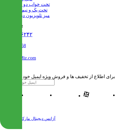
تخت خواب دو طبقه
تخت یک و نیم نفره
میز تلویزیون دیواری
تماس با ما :
۰۲۱۹۱۳۰۶۲۴۲
02122509458
Info@IranMiz.com
برای اطلاع از تخفیف ها و فروش ویژه ایمیل خود را وارد کنید
| طراحی و پیاده سازی شده توسط
آژانس دیجیتال مارکتینگ مهرنت