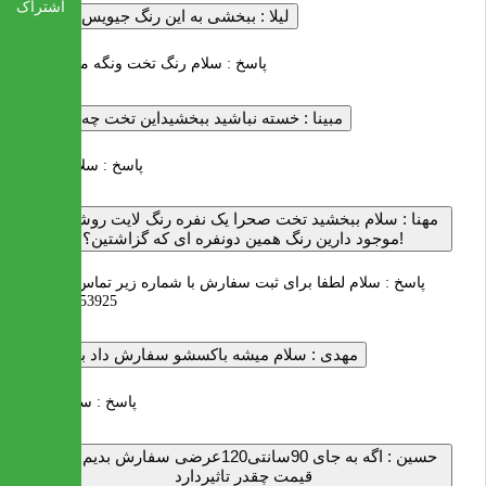
اشتراک
لیلا :
ببخشی به این رنگ جیویس میگن
پاسخ :
سلام رنگ تخت ونگه می باشد
مبینا :
خسته نباشید ببخشیداین تخت چه رنگیه
پاسخ :
سلام ونگه
مهنا :
سلام ببخشید تخت صحرا یک نفره رنگ لایت روشن را
موجود دارین رنگ همین دونفره ای که گزاشتین؟!
پاسخ :
سلام لطفا برای ثبت سفارش با شماره زیر تماس بگیرید
02122253925
مهدی :
سلام میشه باکسشو سفارش داد بزنین؟
پاسخ :
سلام خیر
حسین :
اگه به جای 90سانتی120عرضی سفارش بدیم روی
قیمت چقدر تاثیردارد