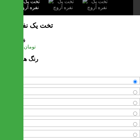
تخت یک نفره آروچ
قیمت
تومان
13,969,800
رنگ های موجود
سفید
آنتیک تیره
آنتیک روشن
کاج
آنتیک طلایی
والیس