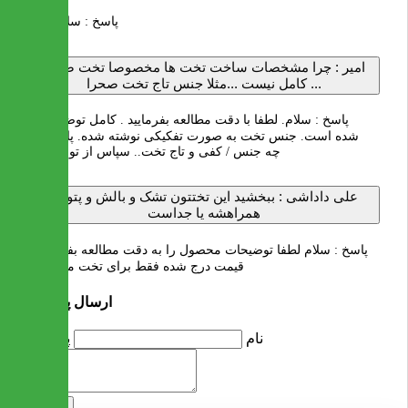
پاسخ :
سلام . بله
امیر :
چرا مشخصات ساخت تخت ها مخصوصا تخت صحرا
کامل نیست ...مثلا جنس تاج تخت صحرا ...
پاسخ :
سلام. لطفا با دقت مطالعه بفرمایید . کامل توضیح داده
شده است. جنس تخت به صورت تفکیکی نوشته شده. پایه ها از
چه جنس / کفی و تاج تخت.. سپاس از توجه شما
علی داداشی :
ببخشید این تختتون تشک و بالش و پتوش
همراهشه یا جداست
پاسخ :
سلام لطفا توضیحات محصول را به دقت مطالعه بفرمایید..
قیمت درج شده فقط برای تخت می باشد
ارسال پرسش
نام
پرسش
ارسال