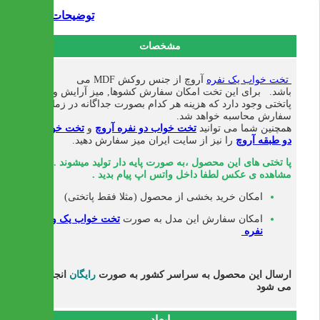
توضیحات
مشخصات
تخت خواب یک نفره
آروچ از جنس روکش MDF می
باشد.
برای این تخت امکان سفارش کشوها, میز آرایش و
پاتختی وجود دارد که هزینه هر کدام بصورت جداگانه در زمان
سفارش محاسبه خواهد شد.
همچنین شما می توانید
تخت خواب دو نفره آروچ
و
تخت خواب
دو طبقه آروچ
را نیز از سایت ایران میز سفارش دهید.
پا تختی های این محصول ،به صورت پایه دار تولید میشوند . برای
مشاهده ی عکس لطفا داخل واتس اپ پیام بدید .
امکان خرید بخشی از محصول (مثلا فقط پاتختی)
امکان سفارش این مدل به صورت
تخت خواب یک ونیم
نفره
ارسال این محصول به سراسر کشور به صورت
رایگان
انجام
می شود
ابعاد