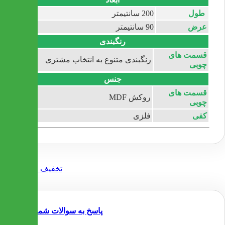
طول
200 سانتیمتر
عرض
90 سانتیمتر
رنگبندی
قسمت های
رنگبندی متنوع به انتخاب مشتری
چوبی
جنس
قسمت های
روکش MDF
چوبی
کفی
فلزی
پاسخ به سوالات شما