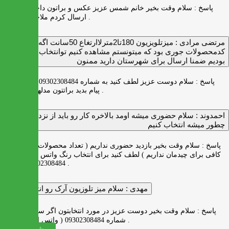
پاسخ :
سلام وقت بخیر خانم شمس عزیز عکس و براتون داخل واتس اپ
ارسال کردم ملاحظه بفرمایید .
مرتضی مرادی :
میزتلویزیون 180تا2مترلاارتغاع 50سانت اگه
کدمحصولات جوری بود که میتونستم مشاهده کنیم توانتخاب راحت‌تر
بودیم ضمنا ارسال برای شهرستان دارید ممنون
پاسخ :
سلام دوست عزیز لطف کنید به شماره 09302308484 ( واتس اپ )
پیام بدید براتتون مدلها رو بفرستیم .
احمدوند :
سلام حضوری میشه اومد بالاخره کار رو باید از نزدیک دید
چطور میشه انتخاب کنیم
پاسخ :
سلام وقت بخیر بازدید حضوری نداریم ( تعداد محصولات زیاد و فضای
کافی برای چیدمان نداریم ) لطف کنید برای انتخاب رنگ واتس اپ به شماره
09302308484 پیام بدید .
مهدی :
سلام میز تلوزیون آرک رو انتخاب کردم
پاسخ :
سلام وقت بخیر دوست عزیز در مورد انتخابتون اگر سوالی دارید به
شماره 09302308484 ( واتس اپ ) پیام بدید .
مشاهده همه