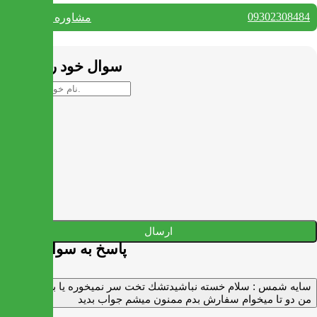
09302308484
مشاوره واتس آپ
بستن
سوال خود را بپرسید
ارسال
پاسخ به سوالات شما
سايه شمس :
سلام خسته نباشيدتشك تخت سر نميخوره يا برنميگرده
من دو تا ميخوام سفارش بدم ممنون ميشم جواب بديد