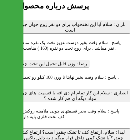
18 پرسش درباره محصول
باران :
سلام آیا این تختخواب برای دو نفر زوج جوان جوابگو
است
پاسخ :
سلام وقت بخیر دوست عزیز تخت یک نفره مناسب یک
نفر میباشد . برای زوج تخت دو نفره (160 ) مناسب میباشد .
رضا :
وزن قابل تحمل این تخت چقدره؟
سلام وقت بخیر نهایتا تا وزن 100 کیلو رو تحمل میکند .
پاسخ :
انصاری :
سلام این کار تمام ام دی افه یا قسمت های چوبی با
مواد دیگه ای هم کار شده ؟
پاسخ :
سلام وقت بخیر قسمتهای چوبی ملامینه روکش شده و
کف تخت فلزی پایه دار میباشد .
لیدا :
سلام، ارتفاع کف تا تشک چقدر است؟ ارتفاع کشوها
چقدر؟آیا تشک کمی داخل قرار میگیرد به دلیل باکس دار