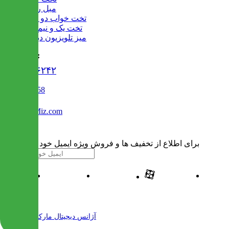
مبل راحتی
تخت خواب دو طبقه
تخت یک و نیم نفره
میز تلویزیون دیواری
تماس با ما :
۰۲۱۹۱۳۰۶۲۴۲
02122509458
Info@IranMiz.com
برای اطلاع از تخفیف ها و فروش ویژه ایمیل خود را وارد کنید
| طراحی و پیاده سازی شده توسط
آژانس دیجیتال مارکتینگ مهرنت