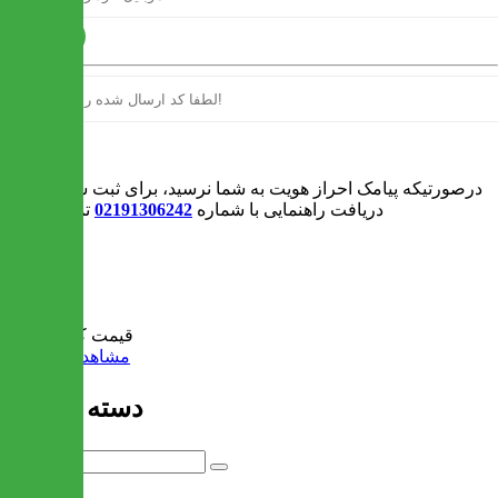
ارسال
ورود
درصورتیکه پیامک احراز هویت به شما نرسید، برای ثبت سفارش و یا
دریافت راهنمایی با شماره
02191306242
تماس بگیرید
0
سبد خرید
قیمت کل:
0 تومان
مشاهده سبد خرید
دسته بندی ها