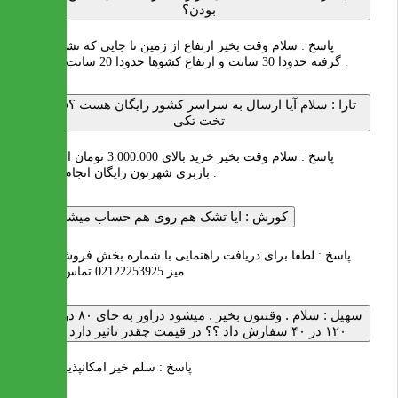
بودن؟
پاسخ :
سلام وقت بخیر ارتفاع از زمین تا جایی که تشک قرار
گرفته حدودا 30 سانت و ارتفاع کشوها حدودا 20 سانت میباشد .
تارا :
سلام آیا ارسال به سراسر کشور رایگان هست ؟فقط
تخت تکی
پاسخ :
سلام وقت بخیر خرید بالای 3.000.000 تومان ارسال تا
باربری شهرتون رایگان انجام میشود .
کورش :
ایا تشک هم روی هم حساب میشه یا نه
پاسخ :
لطفا برای دریافت راهنمایی با شماره بخش فروش ایران
میز 02122253925 تماس بگیرید
سهیل :
سلام . وقتتون بخیر . میشود دراور ‌به جای ۸۰ در ۴۰ ،
۱۲۰ در ۴۰ سفارش داد ؟؟ در قیمت چقدر تاثیر دارد ؟؟
پاسخ :
سلم خیر امکانپذیر نیست