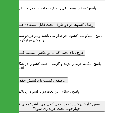
پاسخ :
سلام دوست عزیز به قیمت تخت 25 درصد افزوده می
شود
رضا :
کشوها در دو طرف تخت قابل استفاده هستند؟؟
پاسخ :
سلام بله. کشوها چرخدار می باشند و در هر دو سمت تخت
نیز امکان قرارگرفتن دارند
فرخ :
.الا تختی که ما تو عکس میبینیم کشو داره
پاسخ :
دکمه خرید را بزنید و گزینه 1 جفت کشو را در هنگام خرید
انتخاب کنید
عاطفه :
قیمت با باکسش چقد میشه
پاسخ :
سلام. این تخت دو تا کشو دارد باکس ندارد
معین :
امکان خرید تخت بدون کفی می باشد؟ یعنی فقط
چهارچوب تخت خریداری شود؟