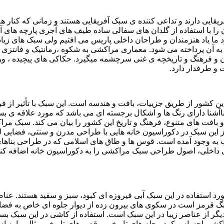
ی دارند و تداعی کننده ی سبک آفریقایی هستند و زمانی که کنار هم 
 با استفاده از گلدان های سفالی ساده طیف های آجری پارچه های آج
ا یاد هنزمندان و طراحان داخلی پاریس می افتیم ولی سبک های زیاد 
 آن پرداخته می شود. معماری مراکشی به شکوه ،رمانتیک و فانتزی 
دن و فرهنگ و تاریخچه ی غنی سرچشمه میگیرد. حکاکی های پیچیده ، و
و طرفدار دارد.
 کشور از طریق جزییات، بافت و هندسه است. این سبک با تأثیر از فر
ناآشنا دارای رنگ ها و اشکال برجسته ای می باشد که مورد علاقه ی
بافت های متنوع، فرهنگ و تاریخ این کشور را بیان می کند. سبک مرا
 از این سبک در دکوراسیون خانه هایی با طراحی مدرن و سنتی، فضایی
به وجود آمده است. قوس ها و طاق های اسلامی که در طراحی بناه
اخلی، اصول طراحی سبک مراکشی را به دکوراسیون خانه اضافه کنید. می
د استفاده در این سبک آبی فیروزه ای کبود، سبز و سفید هستند. عنا
 قرمز است در سکوی های بیرون زده از دیوار جلوه ای خاص به فضا 
 از عناصر زیبا در این سبک است. استفاده از کاشی در این سبک بسیار
ی احساس کرد.محله های تاریخی و قصر های تاریخی مثالی بارز از ای