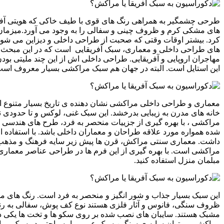
طرحی چشمگیر به همراهی رنگ های قوی با طیف خاکی که هویتی آفریقای
های مشکی کرم و ظروف چینی و سفالی را به وجود می آورد.میزمان را
کرد. بیشتر اوقات وقتی که صحبت از طراحی داخلی و دیزاین می شود م
های طراحی داخلی و معماری، سبک آفریقایی است که در این مبحث به
مهاجران اروپایی و آفریقایی. طراحی داخلی اش از این چند ملیتی بو
این استایل است. البته در جهان هم سبک مراکشی بسیار معروف است 
معماری و طراحی داخلی مراکشی نشان دهنده ی تاریخ بسیار متنوع این
خانه های مدرن به زیبایی بدرخشد. این سبک غنی، لوکس و تا حدودی 
مراکشی ، با بهره گیری از جزییات منحصر به فرد، طرح های هندسی و 
شده همواره مورد علاقه طراحان و معماران داخلی باشد. با استفاده
داشت. معماری سنتی مراکش، قرن ها پیش زیر سایه فرهنگ و مذهب 
مراکشی است. با بهره گیری از این فرم ها در طراحی عناصر معماری د
مبلمان منزل استفاده کنید.
این سبک بسیار جذاب و شور انگیز و منحصر به فرد است. رنگ های مور
ظروف سنگی، فانوس و آثار فلزی هستند نوع کف پوش، سفالی به رنگ
مشبک هستند. سایبان های نصب شده بر روی سکو ها و تخت ها یکی دیگر
مراکش می توان سایه ی سنگین سبک عربی را به راحتی در سبک مراکش