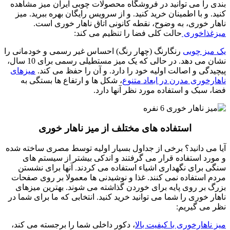
بندی را می توانید در فروشگاه محصولات چوبی ایران میز مشاهده
کنید. و با اطمینان خرید کنید. و از سرویس رایگان بهره ببرید.
میز
ناهار خوری، به وضوح، نقطه کانونی اتاق ناهار خوری است.
میزغذاخوری
حالت کلی فضا را تنظیم می کند:
یک میز چوبی
رنگارنگ (چهار رنگ) احساس غیر رسمی و خودمانی را
نشان می دهد. در حالی که یک میز مستطیلی رسمی برای 10 سال،
پیچیدگی و اصالت اولیه خود را دارد. و آن را حفظ می کند.
میزهای
ناهارخوری مدرن در ابعاد متنوع
، شکل ها و ارتفاع ها بستگی به
فضا، سبک و استفاده مورد نظر آنها دارد.
استفاده های مختلف از میز ناهار خوری
آیا می دانید؟ برخی از جداول بسیار اولیه توسط مصری ساخته شده
و مورد استفاده قرار می گرفتند و اندکی بیشتر از سیستم های
سنگی برای نگهداری اشیاء استفاده می کردند. آنها برای نشستن
مردم استفاده نمی کنند. غذا و نوشیدنی ها معمولا بر روی صفحات
بزرگ بر روی پایه برای خوردن گذاشته می شوند.
بهترین میزهای
ناهار خوری را شما می توانید خرید کنید.
انتخابی که ما برای شما در
نظر می گیریم:
میز ناهارخوری با کیفیت بالا
، دکور داخلی شما را برجسته می کند،