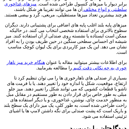
برابر دیوار یا میزهای کنسول طراحی شده است.
میزهای غذاخوری
سلطنتی و انواع مختلف
آن ها می توانند تقریبا هر شکل باشند،
هرچند بیشترین تعداد میزها مستطیلی، مربعی، گرد و بیضی هستند.
میزهای پایه بلند اغلب پایه های اضافی برای پشتیبانی دارند. دیگران
سطوح بالاتری برای استفاده شخصی انتخاب می کنند. در حالیکه
ممکن است ایستاده یا نشسته روی صندلی از آن استفاده کنند. میز
شیشه ای احساس سطحی سنگین در حین ظریف بودن را به افراد
نشان می دهد. این یک میز کاربردی برای یک لیوان کوچک مناسب
است.
برای اطلاعات بیشتر میتوانید مقاله با عنوان
هنگام خرید میز ناهار
خوری به چه نکاتی دقت کنیم
را مطالعه بفرمایید.
بسیاری از صندلی های ناهارخوری ها را می توان تنظیم کرد تا
ارتفاع، موقعیت، شکل یا اندازه خود را تغییر دهند. یا با فرمت های
تاشو یا قطعات کشویی که می توانند شکل را تغییر دهند. میز جلو
مبلی به طور خاص برای قرار دادن به طور مستقیم در مقابل مبل
به منظور خدمت چای، نوشتن، غذاخوری، و یا دیگر استفاده های
راحت طراحی شده است. به طور کلی، یک میز دارای یک سطح بلند
و باریک است که پشت صندلی برای نگه داشتن لامپ ها یا اشیای
تزئینی استفاده می شود.
دیدگاهتان را بنویسید