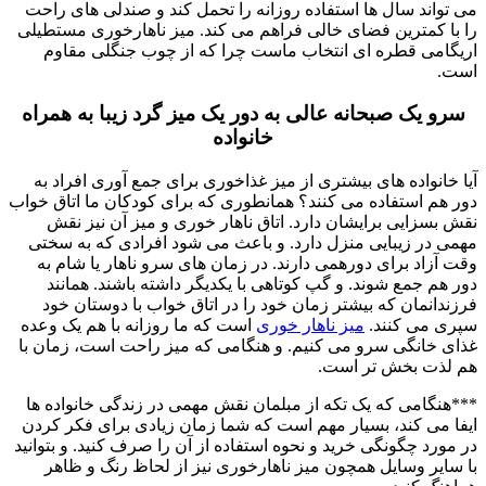
می تواند سال ها استفاده روزانه را تحمل کند و صندلی های راحت
را با کمترین فضای خالی فراهم می کند.
میز ناهارخوری مستطیلی
اریگامی قطره ای انتخاب ماست چرا که از چوب جنگلی مقاوم
است.
سرو یک صبحانه عالی به دور یک میز گرد زیبا به همراه
خانواده
آیا خانواده های بیشتری از میز غذاخوری برای جمع آوری افراد به
دور هم استفاده می کنند؟ همانطوری که برای کودکان ما اتاق خواب
نقش بسزایی برایشان دارد. اتاق ناهار خوری و میز آن نیز نقش
مهمی در زیبایی منزل دارد. و باعث می شود افرادی که به سختی
وقت آزاد برای دورهمی دارند.
در زمان های سرو ناهار یا شام به
دور هم جمع شوند. و گپ کوتاهی با یکدیگر داشته باشند. همانند
فرزندانمان که بیشتر زمان خود را در اتاق خواب با دوستان خود
سپری می کنند.
میز ناهار خوری
است که ما روزانه با هم یک وعده
غذای خانگی سرو می کنیم. و هنگامی که میز راحت است، زمان با
هم لذت بخش تر است.
***هنگامی که یک تکه از مبلمان نقش مهمی در زندگی خانواده ها
ایفا می کند، بسیار مهم است که شما زمان زیادی برای فکر کردن
در مورد چگونگی خرید و نحوه استفاده از آن را صرف کنید. و بتوانید
با سایر وسایل همچون میز ناهارخوری نیز از لحاظ رنگ و ظاهر