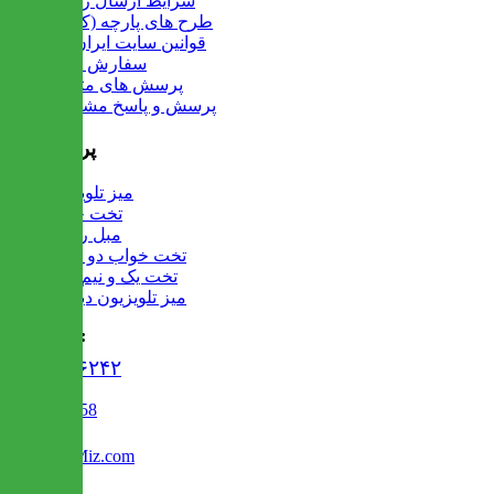
شرایط ارسال رایگان
طرح های پارچه (کالیته)
قوانین سایت ایران میز
سفارش عمده
پرسش های متداول
پرسش و پاسخ مشتریان
پرفروش ها
میز تلویزیون
تخت خواب
مبل راحتی
تخت خواب دو طبقه
تخت یک و نیم نفره
میز تلویزیون دیواری
تماس با ما :
۰۲۱۹۱۳۰۶۲۴۲
02122509458
Info@IranMiz.com