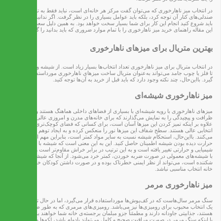
در انتخاب میز ناهارخوری که می‌توان گفت مرکز هر خانه‌ای است، نباید فقط به تطابق میز با
صندلی‌های کنار آن توجه کرد، بلکه باید عوامل بسیاری را در نظر گرفت. اگر ندانید که از کجا
باید شروع کنید انجام این کار برای شما بسیار سخت خواهد بود. به همین دلیل سعی کرده‌ایم در
این مقاله راهنمای خرید میز ناهارخوری را با تمام موارد ضروری که باید بدانید را گردآوری کنیم.
بهترین متریال برای میزهای ناهارخوری
در انتخاب متریال برای میز ناهارخوری تعداد انتخاب‌ها بسیار زیاد است. از شیشه و مرمر گرفته
تا فلز یا چوب جامد می‌تواند به‌عنوان متریال ساخت میزهای ناهارخوری مورداستفاده قرار
گیرد. بااین‌حال، چند نکته وجود دارد که باید قبل از خرید به آن‌ها توجه کنید.
میز ناهارخوری شیشه‌ای
میزهای ناهارخوری با رویه شیشه‌ای با بسیاری از فضاهای داخلی هماهنگ هستند و نوعی
ظرافت و پیچیدگی را به نمایش می‌گذارند که برای خانه‌های مدرن و امروزی عالی است.
علاوه بر اینکه تمیز کردن این میزها آسان است، برای کسانی که فضای کوچک‌تری دارند نیز
انتخابی عالی هستند. سطح شفاف این میزها نور را منعکس کرده و به ایجاد توهم فضا کمک
می‌کنند. بااین‌حال، استحکام شیشه نسبت به سایر مواد کمتر است، بنابراین مهم است که از
حرارت دیده بودن شیشه اطمینان حاصل کنید. این به این معنی است که شیشه‌ با مواد
شیمیایی و حرارتی تغییر یافته است و به این ترتیب در برابر خراش مقاوم‌تر است و در مقایسه
با شیشه‌های معمولی در صورت ضربه خوردن، کمتر خرد می‌شود. از آنجا که شیشه ماده‌ای
شکننده است، می‌تواند از نظر ایمنی خطرناک بوده و در صورت داشتن کودکان خردسال در
خانه انتخاب مناسبی نباشد.
میز ناهارخوری مرمر
سنگ مرمر سال‌هاست که در کف‌پوش‌ها مورداستفاده قرار می‌گیرد، اما در حال تبدیل شدن به
یک انتخاب محبوب برای رومیزی‌ها نیز می‌باشد. رومیزی‌های مرمری که به طور طبیعی زیبا
هستند، جذابیتی جاودانه دارند و مطمئناً جزو مبلمان برجسته‌ی خانه شما خواهند بود. بااین‌حال،
با اینکه سنگ مرمر در صورت مراقبت صحیح و کامل می‌تواند بادوام باشد، لکه‌ها و خراش‌های