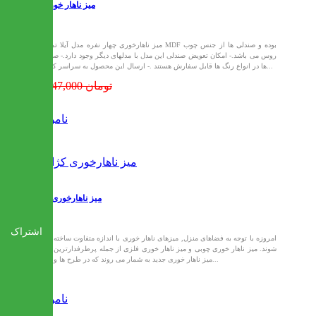
میز ناهار خوری آیلا
- میز ناهارخوری چهار نفره مدل آیلا تمام MDF بوده و صندلی ها از جنس چوب
روس می باشد.- امکان تعویض صندلی این مدل با مدلهای دیگر وجود دارد.- صندلی
ها در انواع رنگ ها قابل سفارش هستند .- ارسال این محصول به سراسر کشور...
15,847,000 تومان
ناموجود
میز ناهارخوری کژال
اشتراک
امروزه با توجه به فضاهای منزل, میزهای ناهار خوری با اندازه متفاوت ساخته می
شوند. میز ناهار خوری چوبی و میز ناهار خوری فلزی از جمله پرطرفدارترین مدل
میز ناهار خوری جدید به شمار می روند که در طرح ها و رنگ...
ناموجود