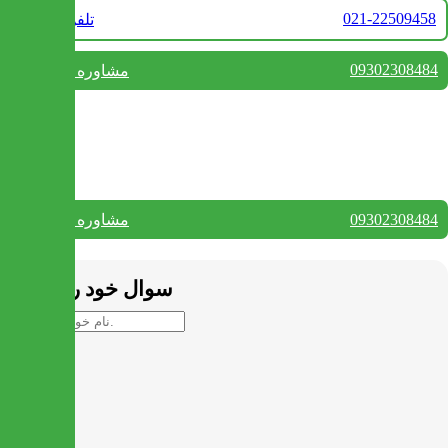
021-22509458
تلفن فروش
09302308484
مشاوره واتس آپ
بستن
تماس با ما
09302308484
مشاوره واتس آپ
بستن
سوال خود را بپرسید