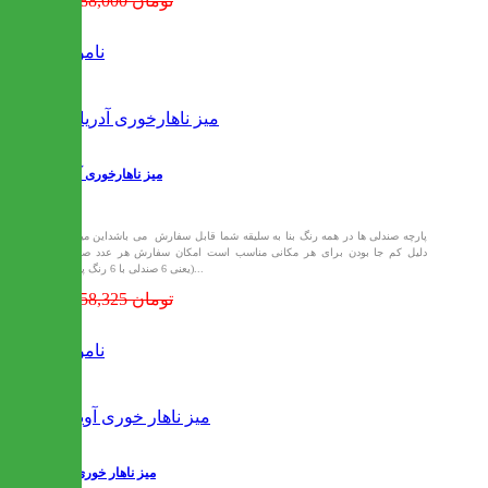
18,688,000 تومان
ناموجود
میز ناهارخوری آدریان
پارچه صندلی ها در همه رنگ بنا به سلیقه شما قابل سفارش می باشداین میز به
دلیل کم جا بودن برای هر مکانی مناسب است امکان سفارش هر عدد صندلی
(یعنی 6 صندلی با 6 رنگ پارچه...
16,658,325 تومان
ناموجود
میز ناهار خوری آوین