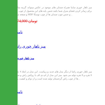
میز ناهار خوری ساینا همراه صندلی های موجود در عکس میتواند گزینه مناسبی
برای زیباتر کردن فضای منزل شما باشد.جنس پایه های این محصول از چوب راش
و صفحه ی میز MDF و جنس چوب صندلی ها از چوب توسکا...
14,074,000 تومان
ناموجود
میز ناهار خوری راشا
میز ناهار خوری راشا از دیگر مدل های جدید و زیباست. این مدل در ابعاد 4 نفره ،
6 نفره و 8 نفره تولید می شود .میز این مدل از ام دی اف با روکش راش و صندلی
ها از چوب راش گرجستان تولید شده است و از دوام و کیفیت بالایی...
ناموجود