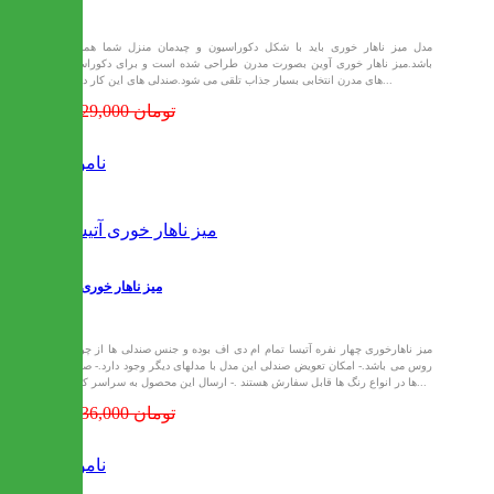
مدل میز ناهار خوری باید با شکل دکوراسیون و چیدمان منزل شما هماهنگ
باشد.میز ناهار خوری آوین بصورت مدرن طراحی شده است و برای دکوراسیون
های مدرن انتخابی بسیار جذاب تلقی می شود.صندلی های این کار دارای...
17,029,000 تومان
ناموجود
میز ناهار خوری آتیسا
- میز ناهارخوری چهار نفره آتیسا تمام ام دی اف بوده و جنس صندلی ها از چوب
روس می باشد.- امکان تعویض صندلی این مدل با مدلهای دیگر وجود دارد.- صندلی
ها در انواع رنگ ها قابل سفارش هستند .- ارسال این محصول به سراسر کشور...
16,236,000 تومان
ناموجود