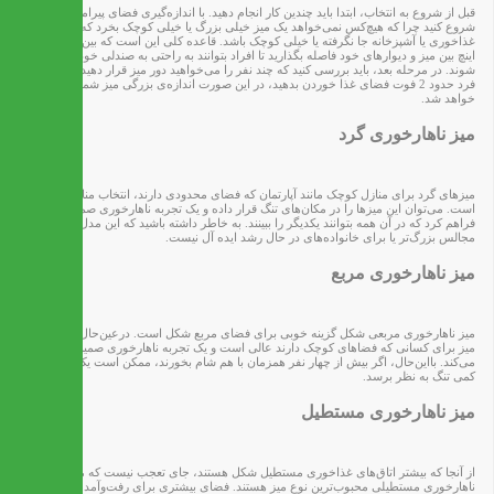
قبل از شروع به انتخاب، ابتدا باید چندین کار انجام دهید. با اندازه‌گیری فضای پیرامون اتاق
شروع کنید چرا که هیچ‌کس نمی‌خواهد یک میز خیلی بزرگ یا خیلی کوچک بخرد که در اتاق
غذاخوری یا آشپزخانه جا نگرفته یا خیلی کوچک باشد. قاعده کلی این است که بین 42 تا 48
اینچ بین میز و دیوارهای خود فاصله بگذارید تا افراد بتوانند به راحتی به صندلی خود وارد و خارج
شوند. در مرحله بعد، باید بررسی کنید که چند نفر را می‌خواهید دور میز قرار دهید. برای هر
فرد حدود 2 فوت فضای غذا خوردن بدهید، در این صورت اندازه‌ی بزرگی میز شما مشخص
خواهد شد.
میز ناهارخوری گرد
میزهای گرد برای منازل کوچک مانند آپارتمان که فضای محدودی دارند، انتخاب مناسب‌تری
است. می‌توان این میزها را در مکان‌های تنگ قرار داده و یک تجربه ناهارخوری صمیمی را
فراهم کرد که در آن همه بتوانند یکدیگر را ببینند. به خاطر داشته باشید که این مدل میز برای
مجالس بزرگ‌تر یا برای خانواده‌های در حال رشد ایده آل نیست.
میز ناهارخوری مربع
میز ناهارخوری مربعی شکل گزینه خوبی برای فضای مربع شکل است. درعین‌حال، این مدل
میز برای کسانی که فضاهای کوچک دارند عالی است و یک تجربه ناهارخوری صمیمی ایجاد
می‌کند. بااین‌حال، اگر بیش از چهار نفر همزمان با هم شام بخورند، ممکن است یک میز مربعی
کمی تنگ به نظر برسد.
میز ناهارخوری مستطیل
از آنجا که بیشتر اتاق‌های غذاخوری مستطیل شکل هستند، جای تعجب نیست که میزهای
ناهارخوری مستطیلی محبوب‌ترین نوع میز هستند. فضای بیشتری برای رفت‌وآمد در اتاق باقی