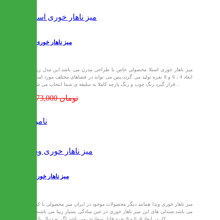
میز ناهار خوری استلا
میز ناهار خوری استلا محصولی خاص با طراحی مدرن می باشد.این مدل زیبا در
ابعاد 4 ، 6 و 8 نفره تولید می گردد،پس می تواند در فضاهای مختلف مورد استفاده
قرار گیرد.رنگ چوب و رنگ پارچه کاملا به سلیقه ی شما انتخاب می شود و...
17,473,000 تومان
ناموجود
میز ناهار خوری ویدا
میز ناهار خوری ویدا همانند دیگر محصولات موجود در ایران میز محصولی با کیفیت
می باشد.صندلی های این میز ناهار خوری در عین سادگی بسیار زیبا می باشند.این
کار در ابعاد 4، 6 و 8 نفره قابل سفارش می باشد.اگر به دنبال یک میز...