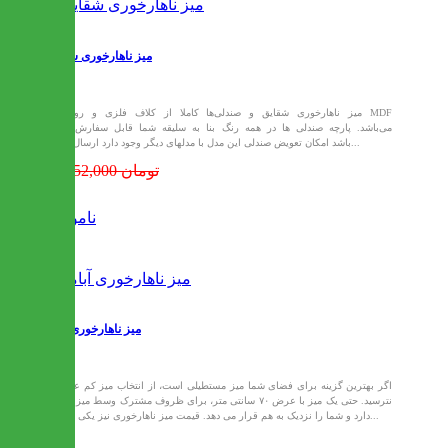
میز ناهارخوری شقایق
میز ناهارخوری شقایق و صندلی‌ها کاملا از کلاف فلزی و روکش MDF
می‌باشد. پارچه صندلی ها در همه رنگ بنا به سلیقه شما قابل سفارش می
باشد امکان تعویض صندلی این مدل با مدلهای دیگر وجود دارد ارسال این...
14,152,000 تومان
ناموجود
میز ناهارخوری آبامو
اگر بهترین گزینه برای فضای شما میز مستطیلی است، از انتخاب میز کم عرض
نترسید. حتی یک میز با عرض ۷۰ سانتی متر، برای ظروف مشترک وسط میز فضا
دارد و شما را نزدیک به هم قرار می دهد. قیمت میز ناهارخوری نیز یکی دیگر...