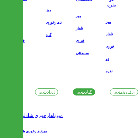
میز
میز
میز
میز
ناهارخوری
ناهار
ناهار
ناهار
گرد
خوری
خوری
خوری
سلطنتی
کم
دو
جا
نفره
پرفروش ترین
گران ترین
ارزان ترین
جدیدترین
میزناهارخوری شادلین