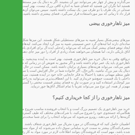
می‌گذارند و بیش از چهار نفر می‌توانند دور آن بنشینند. اگر به دنبال یک میز مستطیل شکل
هستید اما نگران این هستید که فضای شما به اندازه کافی بزرگ نیست، بهتر است به جای
صندلی در یک طرف یا دو طرف میز، یک نیمکت داشته باشید. سپس می‌توان آن‌ها را زیر میز
قرار داد تا زمانی که میز مورداستفاده قرار نمی‌گیرد، فضای بیشتری داشته باشید.
میز ناهارخوری بیضی
میزهای بیضی‌شکل بسیار شبیه به میزهای مستطیلی شکل هستند. این میزها شکل بسیار
ساده‌ای دارند اما لبه‌های گرد حس صمیمیتی شبیه به میز گرد ایجاد می‌کنند. لبه‌های منحنی به
ایجاد توهم فضای بیشتر کمک می‌کند که می‌تواند راه‌حلی ایده آل برای افرادی باشد که فضای
اتاق باریکی دارند، اما همچنان می‌خواهند تعداد زیادی از افراد را دور میز جای دهند.
درواقع، وقتی به دنبال خرید میز ناهارخوری هستید، بهتر است به آینده بیندیشید. یک میز
ناهارخوری باید یک عمر دوام داشته باشد و اگر مجبور به تعویض آن در زمانی که شرایط شما
تغییر می‌کند، می‌تواند هزینه‌های بسیاری برایتان داشته باشد. ممکن است در حال حاضر به
دنبال یک میز بزرگ نباشید، بااین‌حال، اگر خانواده شما در حال افزایش است یا می‌خواهید به
طور منظم مهمانی بدهید یا احتمالاً به فکر جابجایی خانه خود در آینده هستید، می‌توانید یک میز
داخلی با یک قسمت جمع‌شو خریداری کنید. با این انعطاف‌پذیری می‌توانید به راحتی هر روز از
میز کوچک‌تر استفاده کنید و در صورت نیاز به فضای بیشتر قسمت مخفی را گسترش دهید.
مهم‌تر از همه، این نوع میز می‌تواند تقریباً با تمام اشکال اتاق‌ها جور دربیاید.
میز ناهارخوری را از کجا خریداری کنیم؟
خرید میز ناهارخوری یک تصمیم بزرگ است و با انتخاب فروشنده مناسب شروع می‌شود.
هنگامی‌که جستجوی خود را شروع می‌کنید، با شرکت‌های مختلف که طیف گسترده‌ای از
گزینه‌ها را ارائه می‌دهند، روبرو می‌شوید که می‌تواند انتخاب را برای شما سخت‌تر کند.
اطمینان حاصل کنید که فروشندگان در مورد متریال میز ناهارخوری شفاف باشند. از آنجا که
مصرف‌کنندگان بیشتر به سمت خرید مبلمانی سوق داده می‌شوند که از مواد مستحکم ساخته
شده باشد، مهم است که فروشندگان بتوانند اطلاعات لازم در مورد مواد به کار رفته در