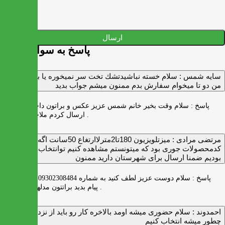
ارسال
پاسخ به سوالات شما
سايه شمس :
سلام خسته نباشيدتشك تخت سر نميخوره يا برنميگرده
من دو تا ميخوام سفارش بدم ممنون ميشم جواب بديد
پاسخ :
سلام وقت بخیر خانم شمس عزیز عکس و براتون داخل واتس اپ
ارسال کردم ملاحظه بفرمایید .
مرتضی مرادی :
میزتلویزیون 180تا2مترلاارتغاع 50سانت اگه
کدمحصولات جوری بود که میتونستم مشاهده کنیم توانتخاب راحت‌تر
بودیم ضمنا ارسال برای شهرستان دارید ممنون
پاسخ :
سلام دوست عزیز لطف کنید به شماره 09302308484 ( واتس اپ )
پیام بدید براتتون مدلها رو بفرستیم .
احمدوند :
سلام حضوری میشه اومد بالاخره کار رو باید از نزدیک دید
چطور میشه انتخاب کنیم