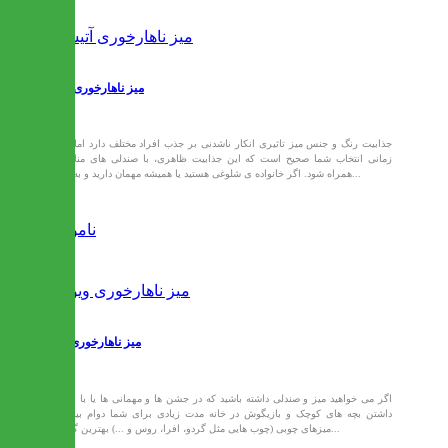
میز ناهارخوری آتیسا
جذابیت رنگ و جنس میز تاثیری انکار ناشدنی بر جذب افراد مختلف دارد اما تنها
زمانی انتخاب شما صحیح است که این جذابیت ظاهری، با صندلی های مناسب
همراه شود. اگر خانواده ی شلوغی هستید یا همیشه مهمان دارید و به میز...
ناموجود
میز ناهارخوری ویونا
اگر می خواهید میز و صندلی داشته باشید که در جشن ها و مهمانی ها یا با وجود
داشتن بچه های کوچک و بازیگوش در خانه مدت زیادی برای شما دوام بیاورد،
میزهای چوبی (چوب هایی مثل گردو، افرا، روس و ...) بهترین گزینه...