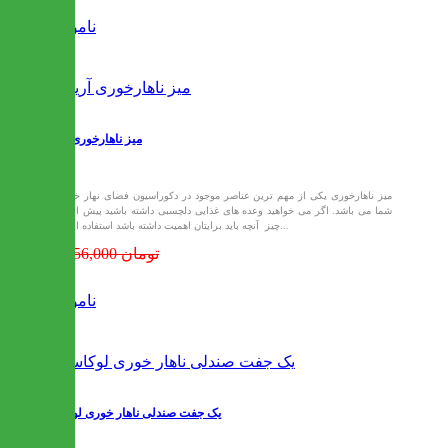
ناموجود
میز ناهارخوری آریانا
میز ناهارخوری یکی از مهم ترین عناصر موجود در دکوراسیون فضای نهار خوری
شما می باشد. اگر می خواهید وعده های غذایی دلچسبی داشته باشید پیش از هر
چیز آنچه باید برایتان اهمیت داشته باشد استفاده از یک...
19,356,000 تومان
ناموجود
یک جفت صندلی ناهار خوری لوکاسر