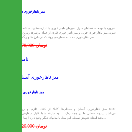
میز ناهارخوری سارینه
امروزه با توجه به فضاهای منزل, میزهای ناهار خوری با اندازه متفاوت ساخته می
شوند. میز ناهار خوری چوبی و میز ناهار خوری فلزی از جمله پرطرفدارترین مدل
میز ناهار خوری جدید به شمار می روند که در طرح ها و رنگ های...
17,778,000 تومان
ناموجود
میز ناهارخوری آیسان
میز ناهارخوری آیسان و صندلی‌ها کاملا از کلاف فلزی و روکش MDF
می‌باشد. پارچه صندلی ها در همه رنگ بنا به سلیقه شما قابل سفارش می
باشد امکان تعویض صندلی این مدل با مدلهای دیگر وجود دارد ارسال این...
18,320,000 تومان