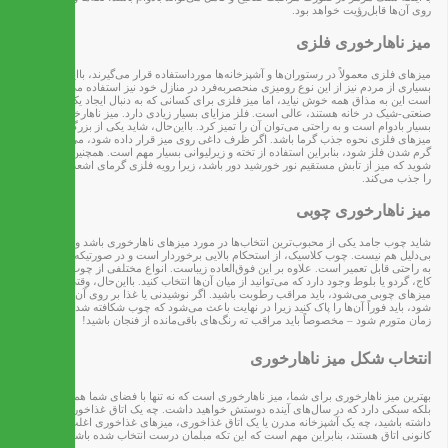
روی آن‌ها قابل‌رؤیت خواهد بود.
میز ناهارخوری فلزی
میزهای فلزی معمولاً در رستوران‌ها و آشپزخانه‌ها مورداستفاده قرار می‌گیرند، بااین‌حال،
بسیاری از مردم نیز از این نوع رومیزی منحصربه‌فرد در منازل خود نیز استفاده می‌کنند. ممکن
است این به مذاق همه خوش نیاید، اما میز فلزی برای کسانی که به دنبال ایجاد یک طرح
صنعتی-شیک در خانه هستند، عالی است. فلز مزایای بسیار زیادی دارد. میز ناهارخوری فلزی
بسیار بادوام است و به راحتی می‌توان آن را تمیز کرد. بااین‌حال، شاید یکی از بزرگ‌ترین معایب
میزهای فلزی نحوه جذب گرما باشد. اگر ظرف داغی روی میز قرار داده شود، می‌تواند باعث
گرم شدن فلز شود، بنابراین استفاده از تخته و زیرلیوانی بسیار مهم است. همچنین باید مطمئن
شوید که میز از تابش مستقیم نور خورشید دور باشد، زیرا رویه فلزی گرمای اشعه‌ی خورشید
را جذب می‌کند.
میز ناهارخوری چوبی
شاید چوب جامد یکی از محبوب‌ترین انتخاب‌ها در مورد میزهای ناهارخوری باشد و این موضوع
بی‌دلیل هم نیست. چوب کلاسیک، از استحکام بالایی برخوردار است و در صورتیکه آسیب ببیند
به راحتی قابل تعمیر است. علاوه بر این فوق‌العاده زیباست. انواع مختلفی از چوب مثل چوب
کاج، گردو یا بلوط وجود دارد که می‌توانید از میان آن‌ها انتخاب کنید. بااین‌حال، وقتی صحبت از
میزهای چوبی می‌شود، باید مراقب رطوبت باشید. اگر نوشیدنی یا غذا بر روی آن‌ها ریخته
شود، باید فوراً آن‌ها را پاک کنید زیرا در نهایت باعث می‌شود که چوب شکافته شده و در طول
زمان متورم شود – مخصوصاً باید مراقب ته رنگ‌های باقی‌مانده از فنجان باشید!
انتخاب شکل میز ناهارخوری
بهترین میز ناهارخوری برای شما، میز ناهارخوری است که نه تنها با فضای شما هماهنگ است،
بلکه سبکی دارد که در سال‌های آینده دوستش خواهید داشت. چه یک اتاق غذاخوری سنتی
داشته باشید، چه یک آشپزخانه مدرن یا یک اتاق غذاخوری، میزهای غذاخوری اغلب نقطه
کانونی اتاق هستند، بنابراین مهم است که این تکه مبلمان درست انتخاب شده باشد.