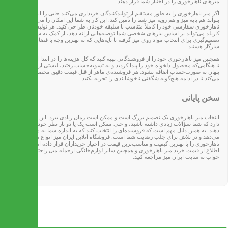
میزهای ناهارخوری را در اختیار شما قرار دهند.
اگر میز ناهارخوری را به طور مستقیم از تولیدکنندگان خریداری می‌کنید جایی را انتخاب کنید که
بتواند هم پایه میز و هم رویه میز شما را تأمین کند. این کار به شما این امکان را می‌دهد که میز
ناهارخوری سفارشی خود را کاملاً متناسب با سلیقه خودتان طراحی کنید. هر تولیدکننده‌ی
کاربلد می‌تواند بر اساس نیازهای شخصی شما توصیه‌هایی ارائه دهد، از کمک به شما در
تصمیم‌گیری برای انتخاب مواد روی میز گرفته تا پایه‌هایی که به بهترین وجه با فضای شما
سازگار هستند.
همچنین میز ناهارخوری خود را از فروشندگانی تهیه کنید که کل هزینه‌ها را در ابتدا ارائه می‌کنند
تا هنگامی‌که محصول دلخواه خود را پیدا کردید و به تسویه‌حساب رفتید، لیستی از هزینه‌های
پنهان به صورت‌حساب اضافه نشود. هر فروشنده‌ی ماهر از قبل قیمت دقیق محصول را ارائه
می‌کند تا در ادامه هیچ‌گونه شگفتی ناخوشایندی را تجربه نکنید.
سخن پایانی
انتخاب میز ناهارخوری یک تصمیم بزرگ است و ممکن است زمان زیادی ببرد. این احتمال وجود
دارد که شما سؤالات زیادی داشته باشید، و حتی ممکن است یک یا دو بار نظر خود را تغییر
دهید. به همین دلیل مهم است که فروشنده‌ای را انتخاب کنید که به اندازه شما به میزتان اهمیت
می‌دهد و در تلاش برای جلب رضایت شما است. فروشگاه آنلاین ایران میز انواع میزهای
ناهارخوری را با بهترین کیفیت و مناسب‌ترین قیمت در اختیار خریداران قرار داده است. برای
اطلاع از قیمت خرید میز ناهارخوری و همچنین سایر لوازم‌خانگی ازجمله مبل راحتی و تخت
خواب به سایت ایران میز مراجعه کنید.
تماس با ما