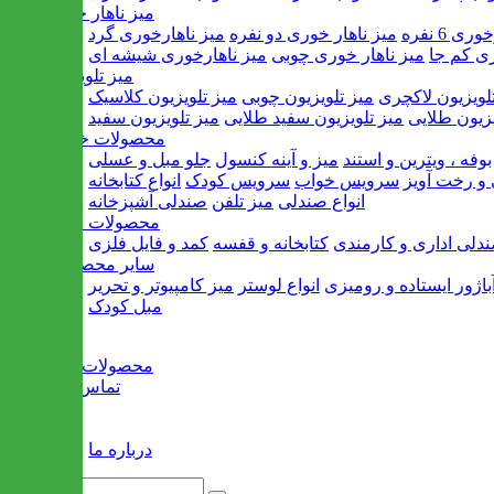
میز ناهار خوری
ی 6 نفره
میز ناهار خوری دو نفره
میز ناهارخوری گرد
ری کم جا
میز ناهار خوری چوبی
میز ناهارخوری شیشه ای
میز تلویزیون
لویزیون لاکچری
میز تلویزیون چوبی
میز تلویزیون کلاسیک
یزیون طلایی
میز تلویزیون سفید طلایی
میز تلویزیون سفید
محصولات خانگی
بوفه ، ویترین و استند
میز و آینه کنسول
جلو مبل و عسلی
و رخت آویز
سرویس خواب
سرویس کودک
انواع کتابخانه
انواع صندلی
میز تلفن
صندلی آشپزخانه
محصولات اداری
دلی اداری و کارمندی
کتابخانه و قفسه
کمد و فایل فلزی
سایر محصولات
باژور ایستاده و رومیزی
انواع لوستر
میز کامپیوتر و تحریر
مبل کودک
خانه
محصولات جدید
تماس با ما
وبلاگ
سایر
درباره ما