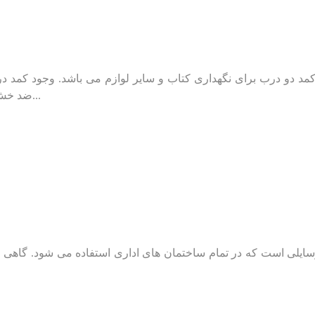
انه تمام طبقه کمد دار، دارای 4 طبقه و یک کمد دو درب برای نگهداری کتاب و سایر لوازم 
MDF ضد خش با بالاترین کیفیت موجود و لبه های PVC ضد خش می...
وسایلی است که در تمام ساختمان های اداری استفاده می شود. گاهی ا