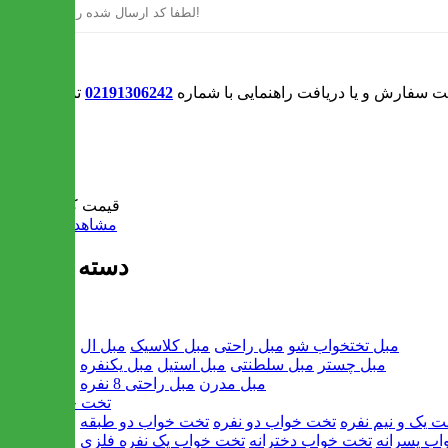
ورود
بت سفارش و یا دریافت راهنمایی با شماره
02191306242
تماس بگیرید
0
سبد خرید
قیمت کل:
0 تومان
مشاهده سبد خرید
دسته بندی ها
مبل
مبل تختخواب شو
مبل راحتی
مبل کلاسیک
مبل ال
مبل چستر
مبل سلطنتی
مبل استیل
مبل یکنفره
مبل مدرن
مبل راحتی 8 نفره
تخت خواب
ت یک و نیم نفره
تخت خواب دو نفره
تخت خواب دو طبقه
اب پسرانه
تخت خواب دخترانه
تخت خواب یک نفره فلزی