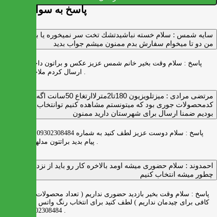
پاسخ به سوالات شما
سايه شمس :
سلام خسته نباشيدتشك تخت سر نميخوره يا برنميگرده
من دو تا ميخوام سفارش بدم ممنون ميشم جواب بديد
پاسخ :
سلام وقت بخیر خانم شمس عزیز عکس و براتون داخل واتس اپ
ارسال کردم ملاحظه بفرمایید .
مرتضی مرادی :
میزتلویزیون 180تا2مترلاارتغاع 50سانت اگه
کدمحصولات جوری بود که میتونستم مشاهده کنیم توانتخاب راحت‌تر
بودیم ضمنا ارسال برای شهرستان دارید ممنون
پاسخ :
سلام دوست عزیز لطف کنید به شماره 09302308484 ( واتس اپ )
پیام بدید براتتون مدلها رو بفرستیم .
احمدوند :
سلام حضوری میشه اومد بالاخره کار رو باید از نزدیک دید
چطور میشه انتخاب کنیم
پاسخ :
سلام وقت بخیر بازدید حضوری نداریم ( تعداد محصولات زیاد و فضای
کافی برای چیدمان نداریم ) لطف کنید برای انتخاب رنگ واتس اپ به شماره
09302308484 پیام بدید .