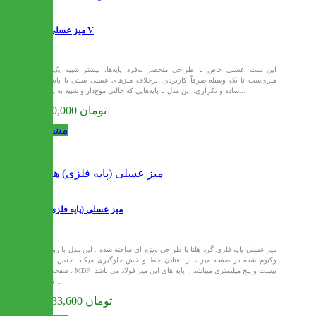
میز عسلی مدل V
این ست عسلی خاص با طراحی منحصر به‌فرد پایه‌ها، بیشتر شبیه یک اثر
هنری‌ست تا یک وسیله صرفاً کاربردی. برخلاف میزهای عسلی سنتی با پایه‌های
ساده و تکراری، این مدل با پایه‌هایی که حالتی موج‌دار و شبیه به پاهای...
9,900,000 تومان
مشاهده
میز عسلی (پایه فلزی) هلنا
میز عسلی پایه فلزی گرد هلنا با طراحی ویژه ای ساخته شده . این مدل با روکش
PVC وکیوم شده در صفحه میز ، از افتادن خط و خش جلوگیری میکند .جنس
صفحه میز ، MDF بیست و پنج میلیمتری میباشد . پایه های این میز فولاد می باشد
که در...
10,533,600 تومان