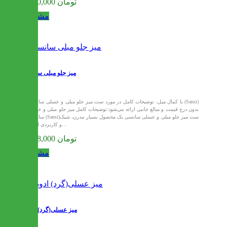
8,910,000 تومان
مشاهده
میز جلو مبلی سانسی
با کمال میل، توضیحات کامل در مورد ست میز جلو مبلی و عسلی سانسی (Sansi)
بدون درج قیمت و مبالغ جانبی ارائه می‌شود:توضیحات کامل میز جلو مبلی و عسلی
سانسی (Sansi)ست میز جلو مبلی و عسلی سانسی یک محصول بسیار مدرن، شیک
و کاربردی است...
9,248,000 تومان
مشاهده
میز عسلی(گرد) ادوین