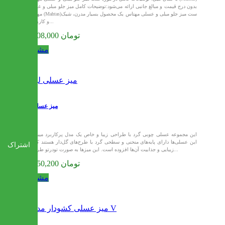
بدون درج قیمت و مبالغ جانبی ارائه می‌شود:توضیحات کامل میز جلو مبلی و عسلی
مهتاس (Mahtas)ست میز جلو مبلی و عسلی مهتاس یک محصول بسیار مدرن، شیک
و کاربردی...
11,808,000 تومان
مشاهده
میز عسلی لیلا
این مجموعه عسلی چوبی گرد با طراحی زیبا و خاص یک مدل پرکاربرد میباشد.
این عسلی‌ها دارای پایه‌های منحنی و سطحی گرد با طرح‌های گل‌دار هستند که به
اشتراک
زیبایی و جذابیت آن‌ها افزوده است. این میزها به صورت تودرتو طراحی...
11,950,200 تومان
مشاهده