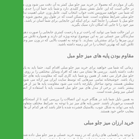
یکی از مواردی که معمولا در خرید میز جلو مبل کمتر به آن دقت می شود وزن میز است. این
در حالی است که این عامل نقش بسیار کلیدی دارد و شما باید حتما آن را جدی بگیرید. زمانی
که شما می خواهید سرویس تخت خواب انتخاب کنید، عامل وزن خیلی اهمیت ندارد اما در میز
جلو مبلی شرایط متفاوت است. شما ممکن است که در طول روز مجبور شوید چند مرتبه میز
جلو مبل یا عسلی را جابجا کنید. برای اینکه این جابجایی برای شما آسان تر باشد، باید حتما وزن
میز خود را تا جایی که امکان دارد سبک بگیرید.
در این حالت شما می توانید که راحت تر و با زحمت کمتری جابجایی را صورت دهید. خوشبختانه
سازندگان میز عسلی نیز به این موضوع توجه ویژه ای دارند و همواره تلاش می کنند تا سبک
ترین میزها را برای مشتریان بسازند. با توجه به اهمیت بالایی که در وزن میز وجود دارد،‌ حتما
تلاش کنید که بهترین انتخاب را در این زمینه داشته باشید.
مقاوم بودن پایه های میز جلو مبل
زمانی که شما می خواهید برای خرید میز جلو مبلی اقدام کنید، حتما باید به پایه های آن نیز
دقت داشته باشید. بررسی ها نشان می دهد که افراد وسایل مختلفی را بر روی عسلی یا میز
جلو مبل قرار می دهند. از همین رو شما باید کاری کنید که مقاومت پایه های جلو مبلی بسیار
زیاد باشد. خوشبختانه تمامی میزهایی که توسط سایت ایران میز ارائه می شوند از این نظر
مطمئن هستند. وجود ساختار یکپارچه باعث می شود مقاومت پایه ها نیز از هر زمان دیگری
بیشتر باشد. در برخی از مدل های میز جلو مبل قسمت پایه با استفاده از اتصالات به بدنه
اصلی میز وصل شده است.
به همین دلیل شما باید در هنگام خرید این اتصالات را بررسی کنید تا از استحکام لازم در این
قسمت برخوردار باشند. جنس پایه های میز نیز با توجه به شرایط مختلف متفاوت خواهد بود.
پایه می تواند به شکل چوب، پلاستیک فشرده شده یا فلز باشد که هر کدام آن ها دارای مزایا و
معایب خاص خود هستند.
خرید ارزان میز جلو مبلی
با توجه به راهنمایی های زیادی که در زمینه خرید عسلی و میز جلو مبل داده شد، احتمالا شما
هم برای خرید خود جدی شده اید. عامل قیمت همواره نقش بسیار مهمی در خرید این کالا