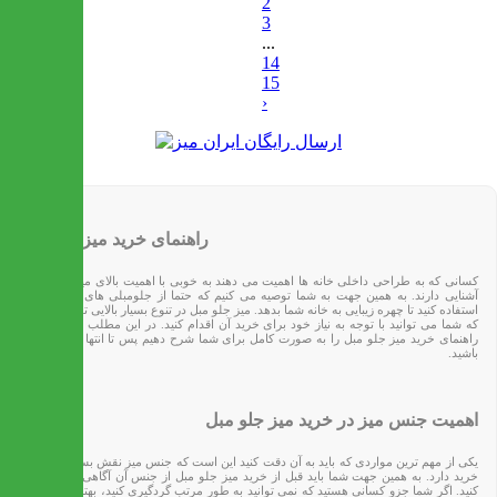
2
3
...
14
15
›
راهنمای خرید میز جلو مبل
کسانی که به طراحی داخلی خانه ها اهمیت می دهند به خوبی با اهمیت بالای میز جلوی مبل
آشنایی دارند. به همین جهت به شما توصیه می کنیم که حتما از جلومبلی های زیبا و جذاب
استفاده کنید تا چهره زیبایی به خانه شما بدهد. میز جلو مبل در تنوع بسیار بالایی تولید می شود
که شما می توانید با توجه به نیاز خود برای خرید آن اقدام کنید. در این مطلب قصد داریم تا
راهنمای خرید میز جلو مبل را به صورت کامل برای شما شرح دهیم پس تا انتها با ماه همراه
باشید.
اهمیت جنس میز در خرید میز جلو مبل
یکی از مهم ترین مواردی که باید به آن دقت کنید این است که جنس میز نقش بسیار مهمی در
خرید دارد. به همین جهت شما باید قبل از خرید میز جلو مبل از جنس آن آگاهی کافی را پیدا
کنید. اگر شما جزو کسانی هستید که نمی توانید به طور مرتب گردگیری کنید، بهتر است که به