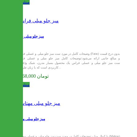
مشاهده
میز جلو مبلی فراس
وضیحات کامل در مورد ست میز جلو مبلی و عسلی فراس (Faras) بدون درج قیمت
و مبالغ جانبی ارائه می‌شود:توضیحات کامل میز جلو مبلی و عسلی فراس
(Faras)ست میز جلو مبلی و عسلی فراس یک محصول بسیار مدرن، شیک و
کاربردی است که با زبان طراحی...
11,168,000 تومان
مشاهده
میز جلو مبلی مهتاس
با کمال میل، توضیحات کامل در مورد ست میز جلو مبلی و عسلی مهتاس (Mahtas)