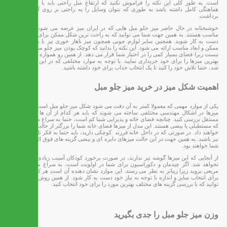
است. به طور کلی این نکته را فراموش نکنید که ارتفاع مبل راحتی باید با میز جلو مبل
هماهنگی کامل داشته باشد به طوری که بتوان وسایل را به راحتی بر روی آن گذاشت و
برداشت.
خوشبختانه در حال حاضر میز جلو مبل هایی که در ایران میز عرضه می شوند دارای ابعاد
مناسب هستند. به همین جهت شما می توانید که به راحت ترین شکل ممکن برای خرید عسلی
دست به کار شوید. همچنین سایر لوازم چوبی همچون میز ناهار خوری نیز با بهترین کیفیت
ممکن و ابعاد مناسب ارائه می شود. این نکته را بدانید که کوچک بودن میز جلو مبل نیز مناسب
نیست زیرا فضای بسیار کمی را در اختیار شما قرار می دهد. از همین رو همواره سعی کنید که
بهترین میزها را برای خود خریداری نمایید. با توجه به موارد مختلفی که در این قسمت گفته
شد، حتما تلاش خود را کنید تا یک انتخاب جذاب برای خود داشته باشید.
اهمیت شکل میز در خرید میز جلو مبل
یکی از موارد مهمی که معمولا کمتر به‌ آن دقت می شود شکل میز جلو مبل است. امروزه این
میزها در اشکال مهندسی مختلفی ساخته می شوند که باید هر کدام از آن ها را به صورت
مستقل بررسی کنید. چنانچه فضای خانه و پذیرایی شما کم است، حتما به سراغ میزهایی بروید
که مستطیلی یا بیضی هستند. این مدل از میزها فضای خانه شما را بزرگتر از حالت عادی نشان
خواهند داد. در صورتی که در داخل خانه فرزند کوچکی دارید، باید حتما به فکر تامین امنیت او
نیز باشید. به همین جهت در این حالت میزهای دایره ای و بیضی گزینه های فوق العاده ای برای
شما خواهند بود.
از‌ آنجایی که این میزها گوشه تیز ندارند، در صورت برخورد کودکان آسیب زیادی به‌ آنان وارد
نخواهد شد. اگر چیدمان و دکوراسیون برای شما در اولویت است، به سراغ میزهای گرد و
مربعی بروید زیرا زیباتر به نظر می رسند. این موارد نشان دهنده آن است هر کس می تواند
برای انتخاب سایز و اندازه با توجه به نیاز خود دست به کار شود. از همین روش شما هم می
توانید که با بررسی گزینه های مختلف بهترین مورد را برای خود انتخاب کنید.
وزن میز جلو مبل را جدی بگیرید