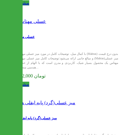
مشاهده
عسلی مهتاس
با کمال میل، توضیحات کامل در مورد میز عسلی مهتاس (Mahtas) بدون درج قیمت
و مبالغ جانبی ارائه می‌شود:توضیحات کامل میز عسلی مهتاس (Mahtas)میز عسلی
مهتاس یک محصول بسیار شیک، کاربردی و مدرن است که با الهام از خطوط
هندسی منظم و...
4,352,000 تومان
مشاهده
میز عسلی(گرد) پایه ایفلی هنا