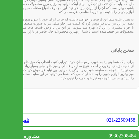
دارد که باید به آن دقت زیادی کرد. برای اینکه بتوانید به ارزان ترین محصولات دسترسی داشته
باشید، بهتر است که آن را از ایران میز بخواهید. این مجموعه انواع مختلف مبل راحتی و سایر
لوازم چوبی را با قیمت و شرایط مناسب عرضه می کند.
به همین علت شما این فرصت را خواهید داشت که خرید ارزان خود را بدون هیچ مشکلی انجام
دهید. در این بین نباید فراموش کرد که قیمت میز جلو مبلی نیز به صورت منصفانه تعیین شده
تا افراد بیشتری از این کالا بهره مند شوند. در این بین با وجود قیمت های مناسب، کیفیت
محصولات نیز حفظ شده است تا شما از بهترین محصولات حال حاضر در بازار استفاده کنید.
سخن پایانی
برای اینکه شما بتوانید به خوبی از مهمانان خود پذیرایی کنید، انتخاب یک میز جلو مبلی مناسب
از اهمیت زیادی برخوردار است. تنوع مدل در عسلی و میز جلو مبلی بسیار زیاد است که شما
می توانید با توجه به سلیقه خود‌ آن را برگزینید. در این بین نباید فراموش کرد که سایت ایران
میز بهترین لوازم چوبی را به شما ارائه می کند. شما می توانید در این سایت محصولات مختلف
را ببینید و سپس با توجه به نیاز خود خرید را نهایی کنید.
تماس با ما
021-22509458
تلفن فروش
09302308484
مشاوره واتس آپ