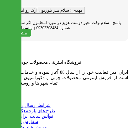
مهدی :
سلام میز تلوزیون آرک رو انتخاب کردم
پاسخ :
سلام وقت بخیر دوست عزیز در مورد انتخابتون اگر سوالی دارید به
شماره 09302308484 ( واتس اپ ) پیام بدید .
مشاهده همه
فروشگاه اینترنتی محصولات چوبی ایران میز
ایران میز فعالیت خود را از سال 88 آغاز نموده و خدمات آن عبارت
است از فروش اینترنتی محصولات چوبی و دکوراسیون و ارسال به
تمام شهر ها و روستاهای کشور
اطلاعات
شرایط ارسال رایگان
طرح های پارچه (کالیته)
قوانین سایت ایران میز
سفارش عمده
پرسش های متداول