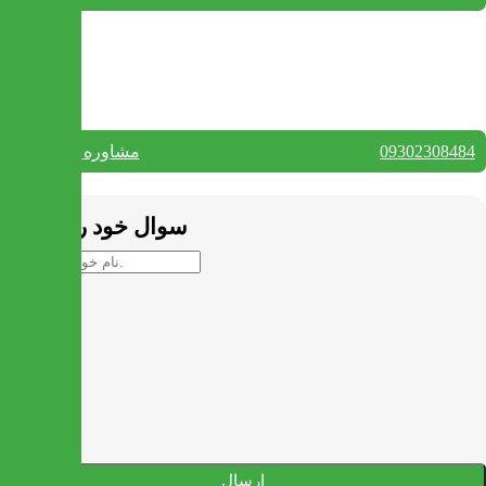
بستن
تماس با ما
09302308484
مشاوره واتس آپ
بستن
سوال خود را بپرسید
ارسال