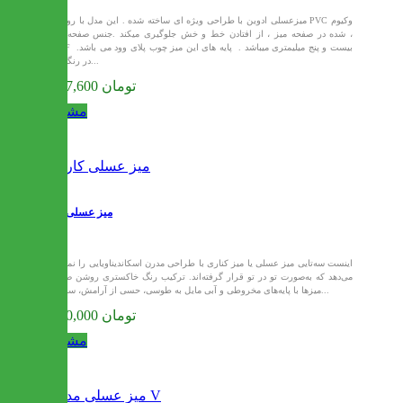
میزعسلی ادوین با طراحی ویژه ای ساخته شده . این مدل با روکش PVC وکیوم
شده در صفحه میز ، از افتادن خط و خش جلوگیری میکند .جنس صفحه میز ،
MDF بیست و پنج میلیمتری میباشد . پایه های این میز چوب پلای وود می باشد.
در رنگبندی...
9,477,600 تومان
مشاهده
میز عسلی کارن
اینست سه‌تایی میز عسلی یا میز کناری با طراحی مدرن اسکاندیناویایی را نمایش
می‌دهد که به‌صورت تو در تو قرار گرفته‌اند. ترکیب رنگ خاکستری روشن صفحه
میزها با پایه‌های مخروطی و آبی مایل به طوسی، حسی از آرامش، سادگی...
9,900,000 تومان
مشاهده