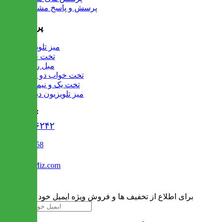
پرسش و پاسخ مشتریان
پرفروش ها
میز تلویزیون
تخت خواب
مبل راحتی
تخت خواب دو طبقه
تخت یک و نیم نفره
میز تلویزیون دیواری
تماس با ما :
۰۲۱۹۱۳۰۶۲۴۲
02122509458
Info@IranMiz.com
برای اطلاع از تخفیف ها و فروش ویژه ایمیل خود را وارد کنید