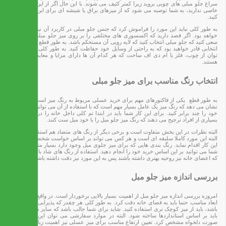
سراغ جلو مبلی های چوبی بروید زیرا کمتر کثیف می شوند. با این حال اگر از این نظر مشکل
خاصی ندارید، به شما توصیه می شود که از میزهای براق یا شیشه ای برای این کار استفاده
کنید.
به طور کلی نباید این مورد را فراموش کرد که جنس جلو مبلی در کاربرد آن نیز بسیار موثر
خواهد بود. اگر قصد دارید که اکسسوری های مختلفی را بر روی میز جلو مبلی قرار دهید،
سعی کنید که جلو مبلی انتخاب کنید که لایه رویی آن مستحکم باشد. به طور قطع با انجام چنین
انتخابی قادر خواهید بود که به راحتی از وسایل خود حفاظت کنید. به طور کلی میزها را می
توان از چوب، فلز یا ام دی اف ساخت که هر کدام آن ها دارای مزایا و معایب خاص خود
هستند.
انتخاب رنگ مناسب برای میز جلو مبلی
به طور قطع یکی از فاکتورهای مهم برای خرید عسلی مربوط به رنگ میز است. بررسی ها
نشان می دهد که رنگ میز یک عامل بسیار مهم است که با استفاده از آن می توانید زیبایی خانه
خود را چند برابر کنید. برای این کار شما باید در ابتدا تم کلی داخل خانه را در نظر بگیرید.
بسیاری از افراد ترجیح می دهند که رنگ میز جلو مبل را با خود مبل ست کنند.
البته نظرات در این بخش متفاوت است و برخی دیگر از رنگ های متضاد هم استفاده می کنند.
البته این مورد کاملا سلیقه ای است و هر کس می تواند بر اساس خواست شخصی خود برای
این کار اقدام نماید. رنگ بندی هایی که برای میز جلوی مبل وجود دارد بسیار متنوع است که
شما می توانید بر این اساس خرید خود را انجام دهید. استفاده از رنگ های شاد باعث می شود
که اعضای خانه نیز روحیه بهتری داشته باشند پس به این مورد نیز دقت داشته باشید.
بررسی اندازه میز جلو مبل
امروزه بررسی اندازه میز جلو مبل از اهمیت بسیار بالایی برخوردار است. در واقع برای انتخاب
ابعاد مناسب حتما باید به فضای خانه دقت کرد. به طور کلی هر چقدر که پذیرایی شما کوچکتر
باشد، باید از میز کوچک تری استفاده کنید. شاید برای شما جالب باشد که سایز میز جلو مبلی
باید بر اساس استانداردها ساخته شود. البته در موارد سفارشی می توان این اندازه را به
صورت دلخواه مشخص کرد. تعیین ارتفاع مناسب برای میز عسلی نیز اهمیت زیادی برخوردار