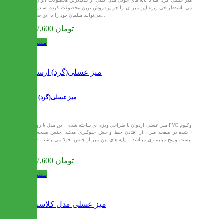
میز عسلی گرد هنا با پایه های چوبی مدل ایفلی از جدیدترین محصولات ایران میز
می باشدطراحی ویژه این میز آن را جز پرفروش ترین محصولات کرده استدرواقع
می‌توانید مبلمان خود را با این صندلی...
6,837,600 تومان
مشاهده
میز عسلی(گرد) ارسام
میز عسلی اردوان با طراحی ویژه ای ساخته شده . این مدل با روکش PVC وکیوم
شده در صفحه میز ، از افتادن خط و خش جلوگیری میکند .جنس صفحه میز ،
MDF بیست و پنج میلیمتری میباشد . پایه های این میز از جنس فولا می باشد.
در...
6,837,600 تومان
مشاهده