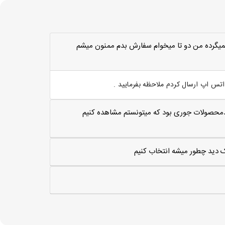
ميگرده من دو تا ميخوام سفارش بدم ممنون ميشم
س اپ ارسال کردم ملاحظه بفرمایید .
مترلاارتغاع 50سانت اگه کدمحصولات جوری بود که میتونستم مشاهده کنیم
یک دید چطور میشه انتخاب کنیم