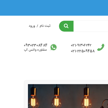
ثبت نام
/
ورود
09302308484
021-۹۱۳۰۶۲۴۲
مشاوره واتس آپ
021-22509458