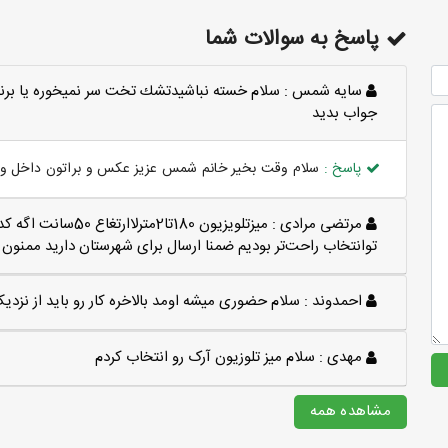
پاسخ به سوالات شما
سايه شمس :
سلام خسته نباشيدتشك تخت سر نميخوره يا برن
جواب بديد
پاسخ :
سلام وقت بخیر خانم شمس عزیز عکس و براتون داخل وات
مرتضی مرادی :
میزتلویزیون 180تا2
توانتخاب راحت‌تر بودیم ضمنا ارسال برای شهرستان دارید ممنون
احمدوند :
سلام حضوری میشه اومد بالاخره کار رو باید از نزد
مهدی :
سلام میز تلوزیون آرک رو انتخاب کردم
مشاهده همه