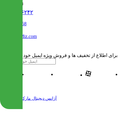
تماس با ما :
۰۲۱۹۱۳۰۶۲۴۲
02122509458
Info@IranMiz.com
برای اطلاع از تخفیف ها و فروش ویژه ایمیل خود را وارد کنید
| طراحی و پیاده سازی شده توسط
آژانس دیجیتال مارکتینگ مهرنت