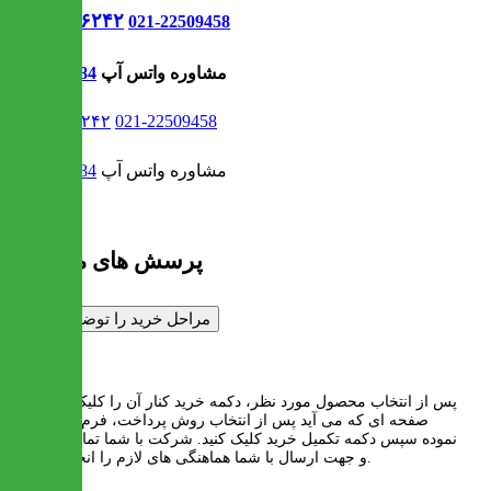
021-۹۱۳۰۶۲۴۲
021-22509458
مشاوره واتس آپ
09302308484
021-۹۱۳۰۶۲۴۲
021-22509458
مشاوره واتس آپ
09302308484
پرسش های متداول
مراحل خرید را توضیح دهید
پاسخ :
پس از انتخاب محصول مورد نظر، دکمه خرید کنار آن را کلیک کنید. در
صفحه ای که می آید پس از انتخاب روش پرداخت، فرم را تکمیل
نموده سپس دکمه تکمیل خرید کلیک کنید. شرکت با شما تماس گرفته
و جهت ارسال با شما هماهنگی های لازم را انجام میدهد.