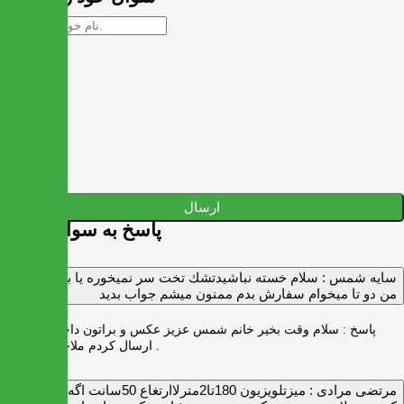
ارسال
پاسخ به سوالات شما
سايه شمس :
سلام خسته نباشيدتشك تخت سر نميخوره يا برنميگرده
من دو تا ميخوام سفارش بدم ممنون ميشم جواب بديد
پاسخ :
سلام وقت بخیر خانم شمس عزیز عکس و براتون داخل واتس اپ
ارسال کردم ملاحظه بفرمایید .
مرتضی مرادی :
میزتلویزیون 180تا2مترلاارتغاع 50سانت اگه