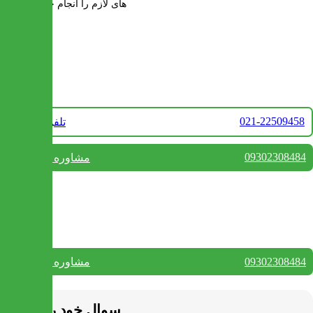
های لازم را انجام خواهند داد
تماس با ما
021-22509458
تلفن فروش
09302308484
مشاوره واتس آپ
بستن
تماس با ما
09302308484
مشاوره واتس آپ
بستن
سوال خود را بپرسید