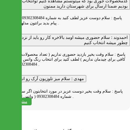
کدمحصولات جوری بود که میتونستم مشاهده کنیم توانتخاب راحت‌تر
بودیم ضمنا ارسال برای شهرستان دارید ممنون
پاسخ :
سلام دوست عزیز لطف کنید به شماره 09302308484 ( واتس اپ )
پیام بدید براتتون مدلها رو بفرستیم .
احمدوند :
سلام حضوری میشه اومد بالاخره کار رو باید از نزدیک دید
چطور میشه انتخاب کنیم
پاسخ :
سلام وقت بخیر بازدید حضوری نداریم ( تعداد محصولات زیاد و فضای
کافی برای چیدمان نداریم ) لطف کنید برای انتخاب رنگ واتس اپ به شماره
09302308484 پیام بدید .
مهدی :
سلام میز تلوزیون آرک رو انتخاب کردم
پاسخ :
سلام وقت بخیر دوست عزیز در مورد انتخابتون اگر سوالی دارید به
شماره 09302308484 ( واتس اپ ) پیام بدید .
مشاهده همه