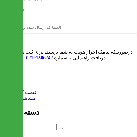
ارسال
ورود
درصورتیکه پیامک احراز هویت به شما نرسید، برای ثبت سفارش و یا
دریافت راهنمایی با شماره
02191306242
تماس بگیرید
0
سبد خرید
قیمت کل:
0 تومان
مشاهده سبد خرید
دسته بندی ها