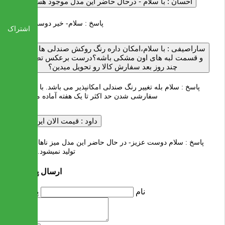
احسان :
با سلام - درحال حاضر این مدل موجود هستش؟
پاسخ :
سلام- خیر دوست عزیز
اشتراک
ساراصیفی :
با سلام،امکان داره رنگ روکش صندلی ها سفید
و قسمت لبه های اون مشکی باشه؟درست برعکس تصویر.
چند روز بعد سفارش کالا رو تحویل میدین؟
پاسخ :
سلام بله تغییر رنگ صندلی امکانپذیر می باشد. با توجه به
سفارشی شدن حد اکثر تا یک هفته آماده می شود
داود :
قیمت الان این مدل
پاسخ :
سلام دوست عزیز- در حال حاضر این مدل میز ناهار خوری
تولید نمیشود.با تشکر
ارسال پرسش
نام
پرسش