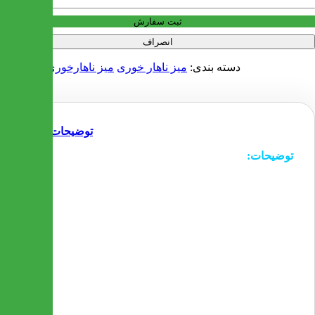
ثبت سفارش
انصراف
دسته بندی:
میز ناهار خوری
میز ناهارخوری شیشه ای
توضیحات
توضیحات:
- نیم طبقه زیر شیشه این میز که حالت دکوری دارد از جنس
چرم بوده و زیبایی خاصی را به این میز می بخشد
- صندلی های این محصول به شکلی خاص و منحصربفرد
طراحی شده اند تا هماهنگی لازم را با میز داشته باشند
- امکان تعویض صندلی این مدل با مدلهای دیگر وجود دارد
- صندلی ها در رنگ های دلخواه مشتری قابل تولید هستند
- شیشه روی میز با قطر 1 متر و ضخامت 10 میلیمتر می
باشد
- جنس پایه های این میز از فلز آبکاری شده می باشد و از
استحکام بالایی برخوردار است
- جنس صندلی ها مانند میز از فلز آبکاری شده می باشد