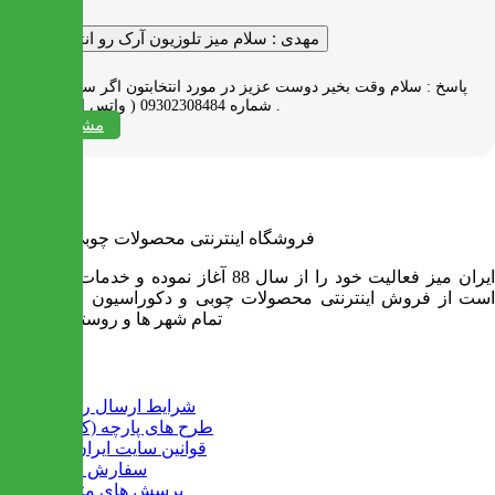
مهدی :
سلام میز تلوزیون آرک رو انتخاب کردم
پاسخ :
سلام وقت بخیر دوست عزیز در مورد انتخابتون اگر سوالی دارید به
شماره 09302308484 ( واتس اپ ) پیام بدید .
مشاهده همه
فروشگاه اینترنتی محصولات چوبی ایران میز
ایران میز فعالیت خود را از سال 88 آغاز نموده و خدمات آن عبارت
است از فروش اینترنتی محصولات چوبی و دکوراسیون و ارسال به
تمام شهر ها و روستاهای کشور
اطلاعات
شرایط ارسال رایگان
طرح های پارچه (کالیته)
قوانین سایت ایران میز
سفارش عمده
پرسش های متداول