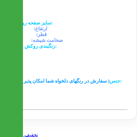
- ارسال این محصول به سراسر کشور امکان پذیر و رایگان
است
ابعاد:
سایز صفحه روی میز:
ارتفاع:
75 سانتیمتر
قطر:
100 سانتیمتر
ضخامت شیشه:
10
میلیمتر
رنگبندی روکش صندلی:
سفید
مشکی
قهوه ای
فندقی
طلایی
جنس:
( سفارش در رنگهای دلخواه شما امکان پذیر است )
- برای روکش صندلی ها از چرم وی استفاده شده است
- جنس پایه ها از فلز آبکاری شده می باشد
- جنس رویه صندلی ها به انتخاب مشتری می تواند پارچه یا
چرم وی باشد