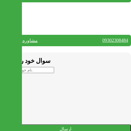
بستن
تماس با ما
09302308484
مشاوره واتس آپ
بستن
سوال خود را بپرسید
ارسال