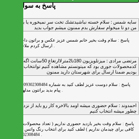
پاسخ به سوالات شما
سايه شمس :
سلام خسته نباشيدتشك تخت سر نميخوره يا برنميگرده
من دو تا ميخوام سفارش بدم ممنون ميشم جواب بديد
پاسخ :
سلام وقت بخیر خانم شمس عزیز عکس و براتون داخل واتس اپ
ارسال کردم ملاحظه بفرمایید .
مرتضی مرادی :
میزتلویزیون 180تا2مترلاارتغاع 50سانت اگه
کدمحصولات جوری بود که میتونستم مشاهده کنیم توانتخاب راحت‌تر
بودیم ضمنا ارسال برای شهرستان دارید ممنون
پاسخ :
سلام دوست عزیز لطف کنید به شماره 09302308484 ( واتس اپ )
پیام بدید براتتون مدلها رو بفرستیم .
احمدوند :
سلام حضوری میشه اومد بالاخره کار رو باید از نزدیک دید
چطور میشه انتخاب کنیم
پاسخ :
سلام وقت بخیر بازدید حضوری نداریم ( تعداد محصولات زیاد و فضای
کافی برای چیدمان نداریم ) لطف کنید برای انتخاب رنگ واتس اپ به شماره
09302308484 پیام بدید .