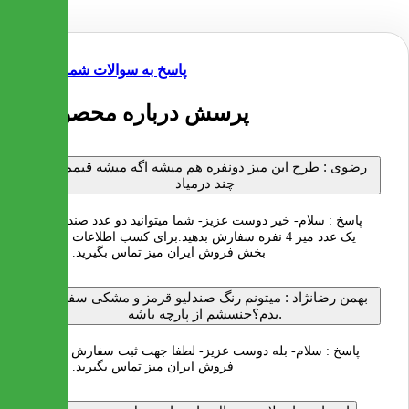
پاسخ به سوالات شما
5 پرسش درباره محصول
رضوی :
طرح این میز دونفره هم میشه اگه میشه قیممتش
چند درمیاد
پاسخ :
سلام- خیر دوست عزیز- شما میتوانید دو عدد صندلی را با
یک عدد میز 4 نفره سفارش بدهید.برای کسب اطلاعات بیشتر با
بخش فروش ایران میز تماس بگیرید. با تشکر
بهمن رضانژاد :
میتونم رنگ صندلیو قرمز و مشکی سفارش
بدم؟جنسشم از پارچه باشه.
پاسخ :
سلام- بله دوست عزیز- لطفا جهت ثبت سفارش با بخش
فروش ایران میز تماس بگیرید. با تشکر