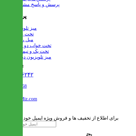
پرسش و پاسخ مشتریان
پرفروش ها
میز تلویزیون
تخت خواب
مبل راحتی
تخت خواب دو طبقه
تخت یک و نیم نفره
میز تلویزیون دیواری
تماس با ما :
۰۲۱۹۱۳۰۶۲۴۲
02122509458
Info@IranMiz.com
برای اطلاع از تخفیف ها و فروش ویژه ایمیل خود را وارد کنید