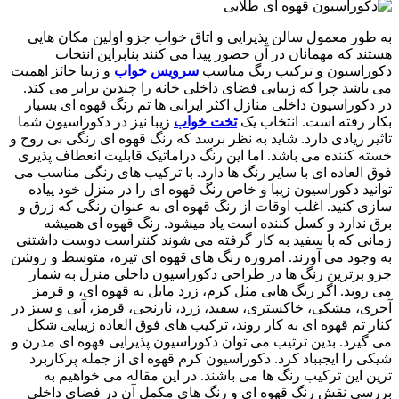
به طور معمول سالن پذیرایی و اتاق خواب جزو اولین مکان هایی
هستند که مهمانان در آن حضور پیدا می کنند بنابراین انتخاب
دکوراسیون و ترکیب رنگ مناسب
سرویس خواب
و زیبا حائز اهمیت
می باشد چرا که زیبایی فضای داخلی خانه را چندین برابر می کند.
در دکوراسیون داخلی منازل اکثر ایرانی ها تم رنگ قهوه ای بسیار
بکار رفته است. انتخاب یک
تخت خواب
زیبا نیز در دکوراسیون شما
تاثیر زیادی دارد. شاید به نظر برسد که رنگ قهوه ای رنگی بی روح و
خسته کننده می باشد. اما این رنگ دراماتیک قابلیت انعطاف پذیری
فوق العاده ای با سایر رنگ ها دارد. با ترکیب های رنگی مناسب می
توانید دکوراسیون زیبا و خاص رنگ قهوه ای را در منزل خود پیاده
سازی کنید. اغلب اوقات از رنگ قهوه ‎ای به عنوان رنگی که زرق و
برق ندارد و کسل کننده است یاد می‎شود. رنگ قهوه ای همیشه
زمانی که با سفید به کار گرفته می شوند کنتراست دوست داشتنی
به وجود می آورند. امروزه رنگ های قهوه ای تیره، متوسط و روشن
جزو برترین رنگ ها در طراحی دکوراسیون داخلی منزل به شمار
می روند. اگر رنگ هایی مثل کرم، زرد مایل به قهوه ای، و قرمز
آجری، مشکی، خاکستری، سفید، زرد، نارنجی، قرمز، آبی و سبز در
کنار تم قهوه ای به کار روند، ترکیب های فوق العاده زیبایی شکل
می گیرد. بدین ترتیب می توان دکوراسیون پذیرایی قهوه ای مدرن و
شیکی را ایجبباد کرد. دکوراسیون کرم قهوه ای از جمله پرکاربرد
ترین این ترکیب رنگ ها می باشند. در این مقاله می خواهیم به
بررسی نقش رنگ قهوه ای و رنگ های مکمل آن در فضای داخلی