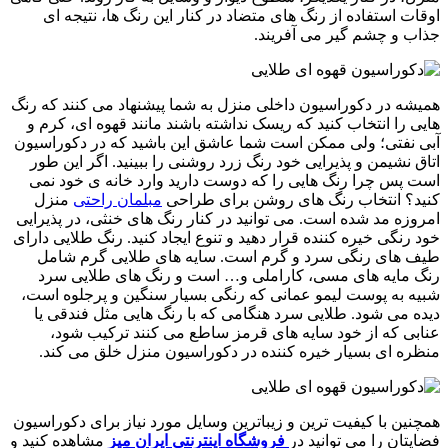
اوقات استفاده از رنگ های متضاد در کنار این رنگ ها، نتیجه ای
جذاب و چشم گیر می آفریند.
همیشه در دکوراسیون داخلی منزل به شما پیشنهاد می کنند که رنگ
هایی را انتخاب کنید که ریسک نداشته باشند مانند قهوه ای، کرم و
آبی نفتی؛ ولی ممکن است شما عاشق این باشید که در دکوراسیون
اتاق نشیمن و پذیرایی خود رنگ زرد روشنی را ببینید. اگر این طور
است پس چرا رنگ هایی را که دوست دارید وارد خانه ی خود نمی
کنید؟ انتخاب رنگ های روشن برای طراحی
مبلمان راحتی
منزل
امروزه مد شده است. می توانید در کنار رنگ های خنثی، در پذیرایی
خود رنگی خیره کننده قرار دهید و تنوع ایجاد کنید. رنگ طلایی دارای
طیف های رنگی سرد و گرم است. سایه های طلایی گرم شامل
رنگ مایه های مسی، کاراملی و… است و رنگ های طلایی سرد
شبیه به پوست لیمو عمانی که رنگی بسیار سنگین و پرجلوه است،
دیده می شود. طلایی سرد هنگامی که با رنگ هایی مثل فندقی یا
عنابی که از خود سایه های قرمز ساطع می کنند ترکیب شود،
منظره ای بسیار خیره کننده در دکوراسیون منزل خلق می کند.
همچنین با کیفیت ترین و زیباترین وسایل مورد نیاز برای دکوراسیون
فضایتان را می توانید در
فروشگاه اینترنتی ایران میز
مشاهده کنید و