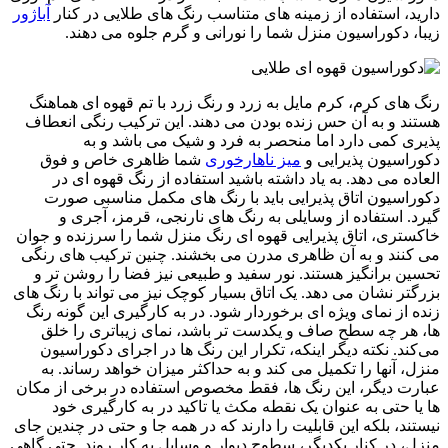
دارید، استفاده از زمینه های متناسب رنگ های طلایی در کنار
آباژور
زیبا، دکوراسیون منزل شما را نورانی و گرم جلوه می دهند.
رنگ های کرم، کرم مایل به زرد و رنگ زرد با تم قهوه ای هماهنگ
هستند و به آن حس زنده بودن می دهند. این ترکیب رنگی انعطاف
پذیری کمی دارد اما منحصر به فرد و شیک می باشد و به
دکوراسیون پذیرایی و
میز ناهارخوری
شما ظاهری خاص و فوق
العاده می دهد. به یاد داشته باشید استفاده از رنگ قهوه ای در
دکوراسیون اتاق پذیرایی باید با رنگ های مکمل مناسبی صورت
گیرد. استفاده از وسایلی به رنگ های نارنجی، قرمز، آجری و
خاکستری، اتاق پذیرایی قهوه ای رنگ منزل شما را سرزنده و جوان
می کنند و به آن ظاهری مدرن می بخشند. چنین ترکیب های رنگی
تحسین برانگیز هستند. نور سفید و طبیعی نیز فضا را روشن تر و
بزرگتر نشان می دهد. یک اتاق بسیار کوچک نیز می تواند با رنگ های
زنده از نمای ویژه ای برخوردار شود. در به کارگیری این گونه رنگ
ها، هر چه سطح صاف و یکدست تر باشد، نمای زیباتری را خلق
می‌کند. نکته دیگر اینکه، تکرار این رنگ ها در اجرای دکوراسیون
منزل، آنها را تکمیل می کند و به حداکثر میزان خواهد رساند. به
عبارت دیگر، این رنگ ها، فقط مخصوص استفاده در برخی از مکان
ها یا حتی به عنوان یک نقطه مکث یا تاکید در به کارگیری خود
نیستند، بلکه این قابلیت را دارند که در همه جا و حتی در چندین جای
منزل، در کنار یکدیگر، سطوح دیوار و وسایل به کار روند. حتی گاهی