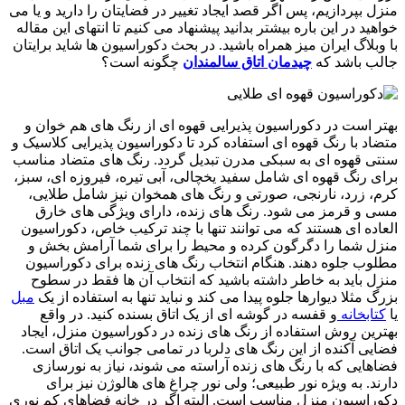
منزل بپردازیم، پس اگر قصد ایجاد تغییر در فضایتان را دارید و یا می
خواهید در این باره بیشتر بدانید پیشنهاد می کنیم تا انتهای این مقاله
با وبلاگ ایران میز همراه باشید. در بحث دکوراسیون ها شاید برایتان
جالب باشد که
چیدمان اتاق سالمندان
چگونه است؟
بهتر است در دکوراسیون پذیرایی قهوه ای از رنگ های هم خوان و
متضاد با رنگ قهوه ای استفاده کرد تا دکوراسیون پذیرایی کلاسیک و
سنتی قهوه ای به سبکی مدرن تبدیل گردد. رنگ های متضاد مناسب
برای رنگ قهوه ای شامل سفید یخچالی، آبی تیره، فیروزه ای، سبز،
کرم، زرد، نارنجی، صورتی و رنگ های همخوان نیز شامل طلایی،
مسی و قرمز می شود. رنگ های زنده، دارای ویژگی های خارق
العاده ای هستند که می توانند تنها با چند ترکیب خاص،‌ دکوراسیون
منزل شما را دگرگون کرده و محیط را برای شما آرامش بخش و
مطلوب جلوه دهند. هنگام انتخاب رنگ های زنده برای دکوراسیون
منزل باید به خاطر داشته باشید که انتخاب آن ها فقط در سطوح
بزرگ مثلا دیوارها جلوه پیدا می کند و نباید تنها به استفاده از یک
مبل
یا
کتابخانه
و قفسه در گوشه ای از یک اتاق بسنده کنید. در واقع
بهترین روش استفاده از رنگ های زنده در دکوراسیون منزل، ایجاد
فضایی آکنده از این رنگ های دلربا در تمامی جوانب یک اتاق است.
فضاهایی که با رنگ های زنده آراسته می شوند، نیاز به نورسازی
دارند. به ویژه نور طبیعی؛ ولی نور چراغ های هالوژن نیز برای
دکوراسیون منزل مناسب است. البته اگر در خانه فضاهای کم نوری