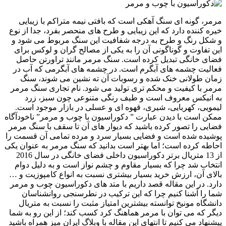
مرمر، گونه ای سنگ آهکی است که بافتی نیمه متراکم با زیبایی
خیره کننده دارد که این زیبایی و طرح های منحصر بفرد، جدا از نوع
و شکل رنگ و طرح به درجه شفافیت این سنگ مربوط می شود و
این تفاوت و گوناگونی آن را به یکی از مصالح گران و لوکس برای
فضای خانگی تبدیل کرده است. سنگ مرمر مانند تراورتن حاصل
فعالیت چشمه های آبگرم است. در چشمه های آبگرمی که آب در
زمان طولانی خنک شده و رسوبات آن ته نشین می شوند، سنگ
مرمر با کیفیت و محکم تری تولید می شود. نام تجاری سنگ مرمر
به انیکس معروف است و طیف رنگی متنوعی چون سبز، زرد
لیمویی، کهربایی، شیری، قهوه ای و عسلی در بازار موجود است.
ممکن است با دیدن عبارت ” دکوراسیون با چوب و مرمر” ناخودآگاه
فضایی را تصور کرده باشید که دیوار های آن تا سقف با سنگ مرمر
پوشیده شده است و فضایی بسیار سرد و مرده تمامی آن قسمت را
احاطه کرده است؛ اما بهتر است بدانید که سنگ مرمر به عنوان یکی
از 13 متریال برتر دکوراسیون داخلی فضای خانگی در سال 2016
انتخاب شد چرا که بسیار مقاوم و چشم نواز است و به دلیل دوام
بالای آن، ارزش خرید بسیار بیشتری نسبت به انواع کامپوزیت و …
دارد. در این مقاله قصد داریم با متد های دکوراسیون چوب و مرمر
شما را آشنا کنیم چرا که این ترکیب در نطرسنجی روانشناسان
دانشگاه مونیخ توانسته بیشترین امتیاز مثبت را نسبت به متریال
دیگر که می توان با مرمر هماهنگ کرد کسب کند؛ از این رو به شما
پیشنهاد می کنیم تا انتهای این مقاله با وبلاگ ایران میز همراه باشید