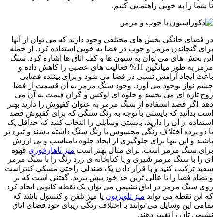
تا شما را به خوبی راهنمایی کنیم.
در فضای خانگی بخش های مختلفی وجود دارند که می توان از آنها
برای گنجاندن مرمر و چوب در فضا به خوبی استفاده کرد. از جمله
این بخش های می توان به ستون ها و کف اتاق ها اشاره کرد. سنگ
مرمر به طور میانگین 11% فعالیت های عصبی را کاهش داده و
باعث ایجاد آرامش نسبی در فضا می شود و برای بیننده فضایی
چشم نواز بوجود می آورد. وجود سنگ مرمر به آن قسمت از فضا
روح تازه ای می بخشد و جلوه ای لوکس و گران قیمت به آن می
دهد. اگر قصد استفاده از سنگ مرمر به عنوان کفپوش را دارید بهتر
است بدانید که بایستی با توجه به رنگ سنگی که برای کفپوش قصد
استفاده از آن را دارید، بایستی وسایلی را انتخاب کنید که حداقل یک
یا دو پرده اختلاف رنگی محسوس با رنگ سنگ داشته باشند و تیره تر
باشند و این تنها برای جلوگیری از ایجاد جلوه نامناسب و بی ارزش
برای سنگ مرمر است. برای مثال بهتر است
میز ناهارخوری
قهوه
ای را با سنگ مرمر شیری و یا کتابخانه ی زرد رنگ را با سنگ مرمر
سفید ترکیب کنید و با قرار دادن یک صندلی راحتی مشکی کنتراست
و تضاد فضا را تا عالی ترین حد خود پیش ببرید. گفتنی است که بر
روی سنگ مرمر در اتاق نشیمن می توان یک نقطه کانونی ایجاد کرد
که این نقطه می تواند
میز تلویزیون
یا میز تلفن و کنسول باشد که
تمامی این وسایل می توانند با اختلاف رنگی زیبای خود فضای اتاق
نشیمن تان را تغییر دهند.