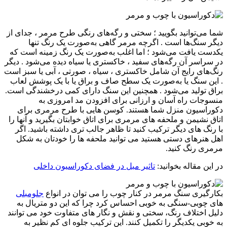
شما می‌توانید بگویید ؛ سختی و رگه‌های رنگی طرح مرمر ، جدای از
دیگر سنگ‌ها است . اگرچه مرمر گاهی به‌صورت یک رنگ تنها
یکدست یافت می‌شود ؛ اما اغلب به‌صورت یک رنگ زمینه است که
در سراسر آن رگه‌های سفید ، خاکستری یا سیاه دیده می‌شود . دیگر
رنگ‌های رایج آن شامل خاکستری ، سیاه ، صورتی ، آبی یا سبز است
. این سنگ یا به‌صورت یک سطح صاف و براق یا با یک پوشش لعاب
براق تولید می‌شود . همچنین این سنگ دارای کمی درخشندگی است.
منسوجات راه آسان و ارزانی برای افزودن مد امروزی به
دکوراسیون منزل شما هستند. کوسن هایی با طرح مرمری برای
اتاق نشیمن و ملحفه های مرمری برای اتاق خوابتان بگیرید و آنها را
با رنگ های دیگر ترکیب کنید تا ظاهر جالب تری داشته باشید. اگر
اهل هنرهای دستی هستید می توانید ملحفه ها را خودتان به شکل
مرمری رنگ کنید.
در این مقاله بخوانید:
تاثیر مبل در فضای دکوراسیون داخلی
بکارگیری سنگ مرمر در کنار چوب را می توان در انواع
جلومبلی
های چوبی-سنگی به خوبی احساس کرد چرا که این دو متریال به
دلیل اختلاف رنگ، سختی و نقش و نگار های متفاوت خود می توانند
به خوبی یکدیگر را تکمیل کنند. این ترکیب جلوه ای کم نظیر به