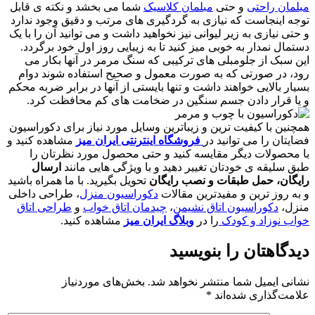
مبلمان راحتی
و حتی
مبلمان کلاسیک
شما می بخشد و نکته ی قابل
توجه اینجاست که نیازی به گردگیری های مرتب و دقیق وجود ندارد
و حتی نیازی به زیر لیوانی نیز نخواهید داشت و می توانید آن را با یک
دستمال نمدار به خوبی میز کنید تا به زیبایی روز اول خود برگردد.
این سبک از جلومبلی های ترکیبی که سنگ مرمر در آنها بکار می
رود، در صورتی که به صورت معمول و صحیح استفاده شوند دوام
بسیار بالایی خواهند داشت و تنها بایستی از آنها در برابر ضربه محکم
و یا قرار دادن جسم سنگین در ضخامت های کم محافظت کرد.
همچنین با کیفیت ترین و زیباترین وسایل مورد نیاز برای دکوراسیون
فضایتان را می توانید در
فروشگاه اینترنتی ایران میز
مشاهده کنید و
با محصولات دیگر مقایسه کنید و حتی محصول مورد نظرتان را
طبق سلیقه ی خودتان تغییر دهید و با ویژگی هایی مانند
ارسال
رایگان، حمل طبقات و نصب رایگان
تحویل بگیرید. با ما همراه باشید
و به روز ترین و مفیدترین مقالات
دکوراسیون منزل
، طراحی داخلی
منزل،
دکوراسیون اتاق نشیمن
،
چیدمان اتاق خواب
و
طراحی اتاق
خواب نوزاد و کودک
را در
وبلاگ ایران میز
مشاهده کنید.
دیدگاهتان را بنویسید
نشانی ایمیل شما منتشر نخواهد شد.
بخش‌های موردنیاز
علامت‌گذاری شده‌اند
*