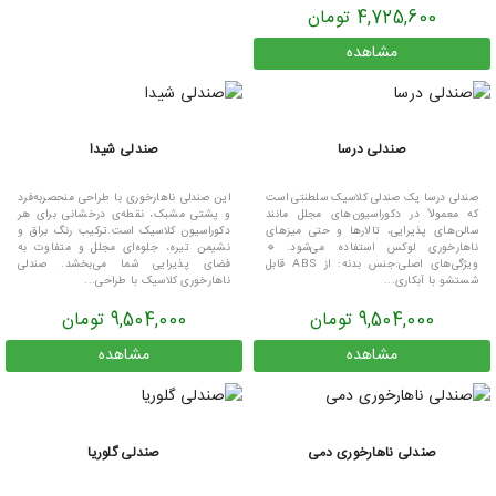
4,725,600 تومان
مشاهده
صندلی درسا
صندلی شیدا
صندلی درسا یک صندلی کلاسیک سلطنتی است
این صندلی ناهارخوری با طراحی منحصربه‌فرد
که معمولاً در دکوراسیون‌های مجلل مانند
و پشتی مشبک، نقطه‌ی درخشانی برای هر
سالن‌های پذیرایی، تالارها و حتی میزهای
دکوراسیون کلاسیک است.ترکیب رنگ براق و
ناهارخوری لوکس استفاده می‌شود.🔹
نشیمن تیره، جلوه‌ای مجلل و متفاوت به
ویژگی‌های اصلی:جنس بدنه: از ABS قابل
فضای پذیرایی شما می‌بخشد. صندلی
شستشو با آبکاری...
ناهارخوری کلاسیک با طراحی...
9,504,000 تومان
9,504,000 تومان
مشاهده
مشاهده
صندلی ناهارخوری دمی
صندلی گلوریا