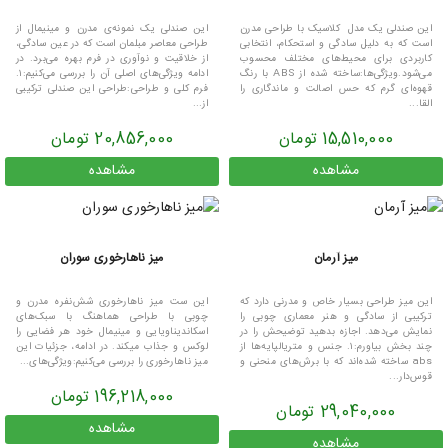
این صندلی یک مدل کلاسیک با طراحی مدرن
این صندلی یک نمونه‌ی مدرن و مینیمال از
است که به دلیل سادگی و استحکام، انتخابی
طراحی معاصر مبلمان است که در عین سادگی،
کاربردی برای محیط‌های مختلف محسوب
از خلاقیت و نوآوری در فرم بهره می‌برد. در
می‌شود.ویژگی‌ها:ساخته شده از ABS با رنگ
ادامه ویژگی‌های اصلی آن را بررسی می‌کنیم:۱.
قهوه‌ای گرم که حس اصالت و ماندگاری را
فرم کلی و طراحی:طراحی این صندلی ترکیبی
القا...
از...
15,510,000 تومان
20,856,000 تومان
مشاهده
مشاهده
میز آرمان
میز ناهارخوری سوران
این میز طراحی بسیار خاص و مدرنی دارد که
این ست میز ناهارخوری شش‌نفره مدرن و
ترکیبی از سادگی و هنر معماری چوبی را
چوبی با طراحی هماهنگ با سبک‌های
نمایش می‌دهد. اجازه بدهید توضیحش را در
اسکاندیناویایی و مینیمال خود هر فضایی را
چند بخش بیاورم:۱. جنس و متریالپایه‌ها از
لوکس و جذاب میکند. در ادامه، جزئیات این
abs ساخته شده‌اند که با برش‌های منحنی و
میز ناهارخوری را بررسی می‌کنیم:ویژگی‌های...
قوس‌دار...
196,218,000 تومان
29,040,000 تومان
مشاهده
مشاهده