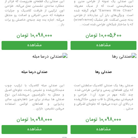
این صندلی یک نمونه از طراحی مدرن و
این صندلی یک قطعه‌ی هنری‌ست که فراتر از
مینیمالیستی است که از سبک معروف
عملکرد ساده‌ی نشستن عمل می‌کنه، طراحی
"Eames Wire Chair" الهام گرفته شده
اون ترکیبی از ظرافت کلاسیک و جزئیات
است. ویژگی‌های بارز آن عبارت‌اند از:طراحی
منقوشه که حس اشرافی و اصالت رو منتقل
بدنه:جنس اسکلت: فلز مشبک (wireframe)
می‌کنه. اجازه بده چند جنبه‌ی خاصش رو برات
که با ساختار شبکه‌ای طراحی شده است؛...
باز...
10,005,600 تومان
10,098,000 تومان
مشاهده
مشاهده
صندلی رها
صندلی درسا مبله
صندلی رها یک صندلی کلاسیک سلطنتی است
این صندلی مبله کلاسیک با ترکیب چوب
که برای فضاهای رسمی و لوکس طراحی شده.
منبت‌کاری‌شده و نشیمن راحت، جلوه‌ای اصیل
چند نکته مهم در مورد آن:۱. طراحی و
و مجلل به دکوراسیون می‌بخشد.این نوع
فرمپشتی بیضی‌شکل با قاب چوبی حکاکی‌شده
صندلی ها بیشتر برای میز ناهارخوری، سالن
در بالای آن دیده می‌شود که جلوه‌ای اشرافی و
پذیرایی و فضاهای لوکس استفاده
سنتی...
می‌شن.نشیمن: دارای...
10,098,000 تومان
10,098,000 تومان
مشاهده
مشاهده