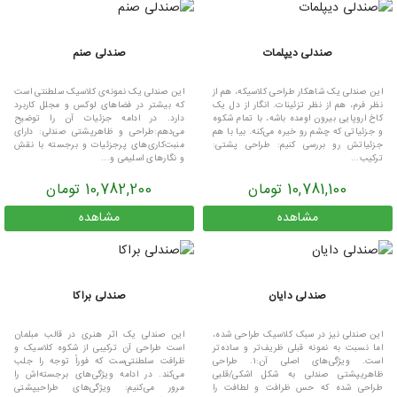
صندلی دیپلمات
صندلی صنم
این صندلی یک شاهکار طراحی کلاسیکه، هم از
این صندلی یک نمونه‌ی کلاسیک سلطنتی است
نظر فرم، هم از نظر تزئینات. انگار از دل یک
که بیشتر در فضاهای لوکس و مجلل کاربرد
کاخ اروپایی بیرون اومده باشه، با تمام شکوه
دارد. در ادامه جزئیات آن را توضیح
و جزئیاتی که چشم رو خیره می‌کنه. بیا با هم
می‌دهم:طراحی و ظاهرپشتی صندلی: دارای
جزئیاتش رو بررسی کنیم: طراحی پشتی:
منبت‌کاری‌های پرجزئیات و برجسته با نقش
ترکیب...
و نگارهای اسلیمی و...
10,781,100 تومان
10,782,200 تومان
مشاهده
مشاهده
صندلی دایان
صندلی براکا
این صندلی نیز در سبک کلاسیک طراحی شده،
این صندلی یک اثر هنری در قالب مبلمان
اما نسبت به نمونه قبلی ظریف‌تر و ساده‌تر
است طراحی آن ترکیبی از شکوه کلاسیک و
است. ویژگی‌های اصلی آن:۱. طراحی
ظرافت سلطنتی‌ست که فوراً توجه را جلب
ظاهریپشتی صندلی به شکل اشکی/قلبی
می‌کند. در ادامه ویژگی‌های برجسته‌اش را
طراحی شده که حس ظرافت و لطافت را
مرور می‌کنیم: ویژگی‌های طراحیپشتی