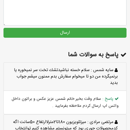
ارسال
پاسخ به سوالات شما
سايه شمس :
سلام خسته نباشيدتشك تخت سر نميخوره يا
برنميگرده من دو تا ميخوام سفارش بدم ممنون ميشم جواب
بديد
پاسخ :
سلام وقت بخیر خانم شمس عزیز عکس و براتون داخل
واتس اپ ارسال کردم ملاحظه بفرمایید .
مرتضی مرادی :
میزتلویزیون 180تا2مترلاارتغاع 50سانت اگه
کدمحصولات جوری بود که میتونستم مشاهده کنیم توانتخاب