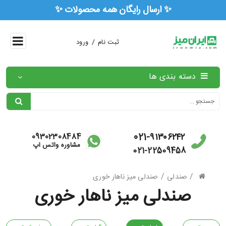
✨ ارسال رایگان همه محصولات ✨
/
ثبت نام
ورود
دسته بندی ها
021-۹۱۳۰۶۲۴۲
09302308484
مشاوره واتس آپ
021-22509458
/
/
صندلی
صندلی میز ناهار خوری
صندلی میز ناهار خوری