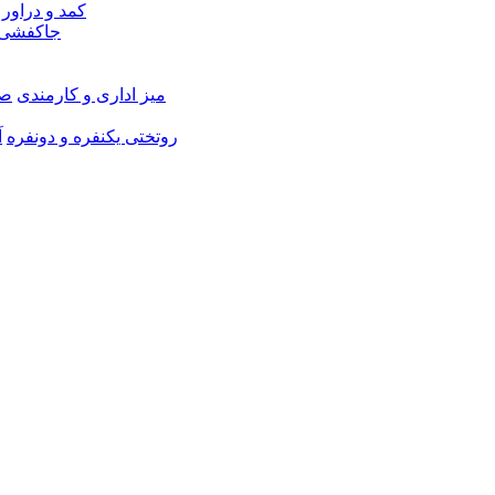
کمد و دراور
جاکفشی 
میز اداری و کارمندی
صن
روتختی یکنفره و دونفره
آ