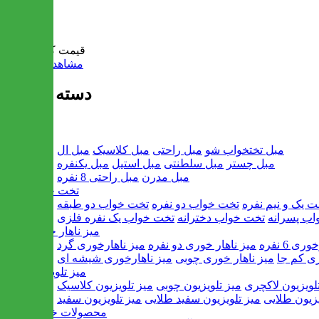
سبد خرید
قیمت کل:
0 تومان
مشاهده سبد خرید
دسته بندی ها
مبل
مبل تختخواب شو
مبل راحتی
مبل کلاسیک
مبل ال
مبل چستر
مبل سلطنتی
مبل استیل
مبل یکنفره
مبل مدرن
مبل راحتی 8 نفره
تخت خواب
ت یک و نیم نفره
تخت خواب دو نفره
تخت خواب دو طبقه
اب پسرانه
تخت خواب دخترانه
تخت خواب یک نفره فلزی
میز ناهار خوری
ی 6 نفره
میز ناهار خوری دو نفره
میز ناهارخوری گرد
ری کم جا
میز ناهار خوری چوبی
میز ناهارخوری شیشه ای
میز تلویزیون
لویزیون لاکچری
میز تلویزیون چوبی
میز تلویزیون کلاسیک
یزیون طلایی
میز تلویزیون سفید طلایی
میز تلویزیون سفید
محصولات خانگی