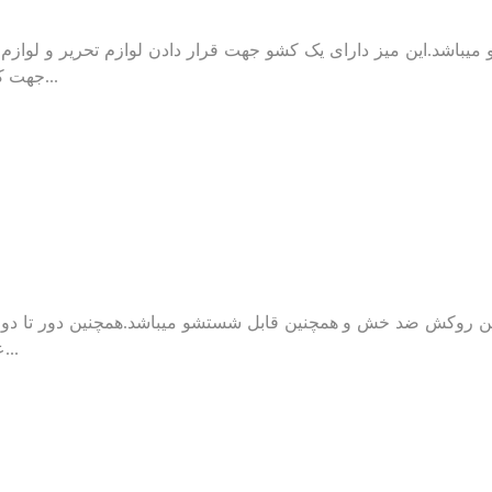
جهت کار با لپ تاپ بسیار مناسب است و با توجه به ابعادش این میز...
عالی برخوردار است.این میز در رنگ سفید قابل تولید است .در...