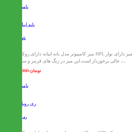
ناموجود
بانه ابیانه
میز کامپیوتر مدل بانه ابیانه دارای روکش HPL اداری است. که این روکش ضد خش و همچنین قابل شستشو میباشد.همچنین دور تا دور میز دارای نوار PVC میباشد و از زیبایی بی نظیر و کیفیتی
عالی برخوردار است.این میز در رنگ های قرمز و سفید ،...
829,000 تومان
ناموجود
ری رویان