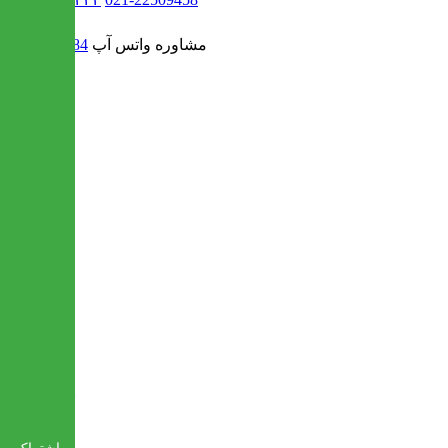
مشاوره واتس آپ
09302308484
بم