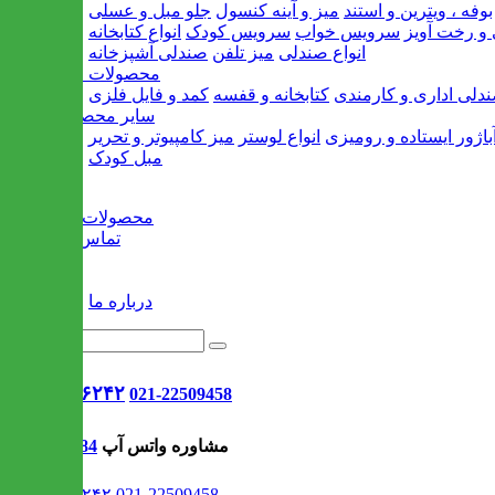
بوفه ، ویترین و استند
میز و آینه کنسول
جلو مبل و عسلی
و رخت آویز
سرویس خواب
سرویس کودک
انواع کتابخانه
انواع صندلی
میز تلفن
صندلی آشپزخانه
محصولات اداری
دلی اداری و کارمندی
کتابخانه و قفسه
کمد و فایل فلزی
سایر محصولات
باژور ایستاده و رومیزی
انواع لوستر
میز کامپیوتر و تحریر
مبل کودک
خانه
محصولات جدید
تماس با ما
وبلاگ
سایر
درباره ما
021-۹۱۳۰۶۲۴۲
021-22509458
مشاوره واتس آپ
09302308484
021-۹۱۳۰۶۲۴۲
021-22509458