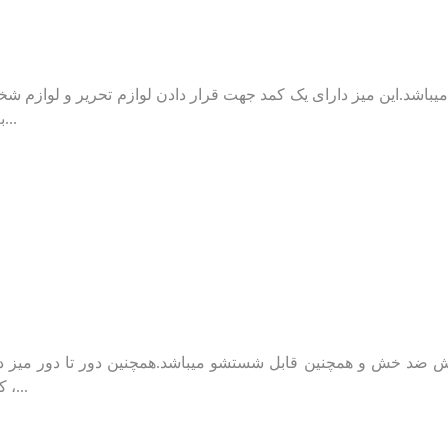
به ابعادش این میز کمترین فضا را اشغال میکند .همچنین دور تا...
کیفیتی عالی برخوردار است.این میز در رنگ های قرمز و سفید ،...