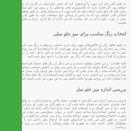
به طور کلی نباید این مورد را فراموش کرد که جنس جلو مبلی در کاربرد آن نیز بسیار موثر
خواهد بود. اگر قصد دارید که اکسسوری های مختلفی را بر روی میز جلو مبلی قرار دهید،
سعی کنید که جلو مبلی انتخاب کنید که لایه رویی آن مستحکم باشد. به طور قطع با انجام چنین
انتخابی قادر خواهید بود که به راحتی از وسایل خود حفاظت کنید. به طور کلی میزها را می
توان از چوب، فلز یا ام دی اف ساخت که هر کدام آن ها دارای مزایا و معایب خاص خود
هستند.
انتخاب رنگ مناسب برای میز جلو مبلی
به طور قطع یکی از فاکتورهای مهم برای خرید عسلی مربوط به رنگ میز است. بررسی ها
نشان می دهد که رنگ میز یک عامل بسیار مهم است که با استفاده از آن می توانید زیبایی خانه
خود را چند برابر کنید. برای این کار شما باید در ابتدا تم کلی داخل خانه را در نظر بگیرید.
بسیاری از افراد ترجیح می دهند که رنگ میز جلو مبل را با خود مبل ست کنند.
البته نظرات در این بخش متفاوت است و برخی دیگر از رنگ های متضاد هم استفاده می کنند.
البته این مورد کاملا سلیقه ای است و هر کس می تواند بر اساس خواست شخصی خود برای
این کار اقدام نماید. رنگ بندی هایی که برای میز جلوی مبل وجود دارد بسیار متنوع است که
شما می توانید بر این اساس خرید خود را انجام دهید. استفاده از رنگ های شاد باعث می شود
که اعضای خانه نیز روحیه بهتری داشته باشند پس به این مورد نیز دقت داشته باشید.
بررسی اندازه میز جلو مبل
امروزه بررسی اندازه میز جلو مبل از اهمیت بسیار بالایی برخوردار است. در واقع برای انتخاب
ابعاد مناسب حتما باید به فضای خانه دقت کرد. به طور کلی هر چقدر که پذیرایی شما کوچکتر
باشد، باید از میز کوچک تری استفاده کنید. شاید برای شما جالب باشد که سایز میز جلو مبلی
باید بر اساس استانداردها ساخته شود. البته در موارد سفارشی می توان این اندازه را به
صورت دلخواه مشخص کرد. تعیین ارتفاع مناسب برای میز عسلی نیز اهمیت زیادی برخوردار
است. به طور کلی این نکته را فراموش نکنید که ارتفاع مبل راحتی باید با میز جلو مبل
هماهنگی کامل داشته باشد به طوری که بتوان وسایل را به راحتی بر روی آن گذاشت و
برداشت.