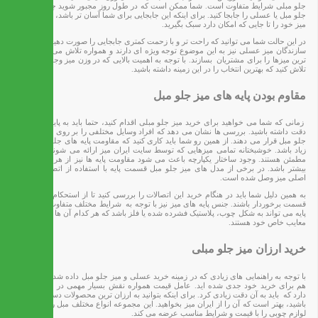
جلو مبلی شرایط متفاوت است. شما ممکن است که در طول روز مجبور شوید چند مرتبه میز
جلو مبل یا عسلی را جابجا کنید. برای اینکه این جابجایی برای شما آسان تر باشد، باید حتما وزن
میز خود را تا جایی که امکان دارد سبک بگیرید.
در این حالت شما می توانید که راحت تر و با زحمت کمتری جابجایی را صورت دهید. خوشبختانه
سازندگان میز عسلی نیز به این موضوع توجه ویژه ای دارند و همواره تلاش می کنند تا سبک
ترین میزها را برای مشتریان بسازند. با توجه به اهمیت بالایی که در وزن میز وجود دارد،‌ حتما
تلاش کنید که بهترین انتخاب را در این زمینه داشته باشید.
مقاوم بودن پایه های میز جلو مبل
زمانی که شما می خواهید برای خرید میز جلو مبلی اقدام کنید، حتما باید به پایه های آن نیز
دقت داشته باشید. بررسی ها نشان می دهد که افراد وسایل مختلفی را بر روی عسلی یا میز
جلو مبل قرار می دهند. از همین رو شما باید کاری کنید که مقاومت پایه های جلو مبلی بسیار
زیاد باشد. خوشبختانه تمامی میزهایی که توسط سایت ایران میز ارائه می شوند از این نظر
مطمئن هستند. وجود ساختار یکپارچه باعث می شود مقاومت پایه ها نیز از هر زمان دیگری
بیشتر باشد. در برخی از مدل های میز جلو مبل قسمت پایه با استفاده از اتصالات به بدنه
اصلی میز وصل شده است.
به همین دلیل شما باید در هنگام خرید این اتصالات را بررسی کنید تا از استحکام لازم در این
قسمت برخوردار باشند. جنس پایه های میز نیز با توجه به شرایط مختلف متفاوت خواهد بود.
پایه می تواند به شکل چوب، پلاستیک فشرده شده یا فلز باشد که هر کدام آن ها دارای مزایا و
معایب خاص خود هستند.
خرید ارزان میز جلو مبلی
با توجه به راهنمایی های زیادی که در زمینه خرید عسلی و میز جلو مبل داده شد، احتمالا شما
هم برای خرید خود جدی شده اید. عامل قیمت همواره نقش بسیار مهمی در خرید این کالا
دارد که باید به آن دقت زیادی کرد. برای اینکه بتوانید به ارزان ترین محصولات دسترسی داشته
باشید، بهتر است که آن را از ایران میز بخواهید. این مجموعه انواع مختلف مبل راحتی و سایر
لوازم چوبی را با قیمت و شرایط مناسب عرضه می کند.