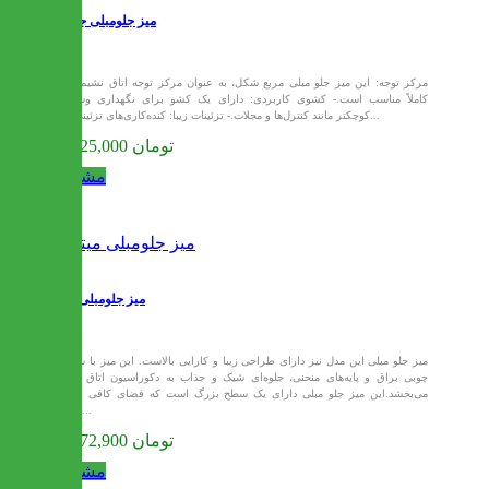
میز جلومبلی جاکارتا
- مرکز توجه: این میز جلو مبلی مربع شکل، به عنوان مرکز توجه اتاق نشیمن،
کاملاً مناسب است.- کشوی کاربردی: دارای یک کشو برای نگهداری وسایل
کوچکتر مانند کنترل‌ها و مجلات.- تزئینات زیبا: کنده‌کاری‌های تزئینی در...
31,125,000 تومان
مشاهده
میز جلومبلی میترا
میز جلو مبلی این مدل نیز دارای طراحی زیبا و کارایی بالاست. این میز با سطح
چوبی براق و پایه‌های منحنی، جلوه‌ای شیک و جذاب به دکوراسیون اتاق شما
می‌بخشد.این میز جلو مبلی دارای یک سطح بزرگ است که فضای کافی برای
قرار...
29,772,900 تومان
مشاهده