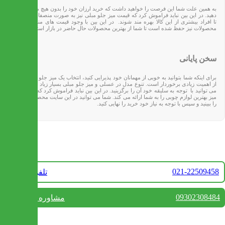
به همین علت شما این فرصت را خواهید داشت که خرید ارزان خود را بدون هیچ مشکلی انجام
دهید. در این بین نباید فراموش کرد که قیمت میز جلو مبلی نیز به صورت منصفانه تعیین شده
تا افراد بیشتری از این کالا بهره مند شوند. در این بین با وجود قیمت های مناسب، کیفیت
محصولات نیز حفظ شده است تا شما از بهترین محصولات حال حاضر در بازار استفاده کنید.
سخن پایانی
برای اینکه شما بتوانید به خوبی از مهمانان خود پذیرایی کنید، انتخاب یک میز جلو مبلی مناسب
از اهمیت زیادی برخوردار است. تنوع مدل در عسلی و میز جلو مبلی بسیار زیاد است که شما
می توانید با توجه به سلیقه خود‌ آن را برگزینید. در این بین نباید فراموش کرد که سایت ایران
میز بهترین لوازم چوبی را به شما ارائه می کند. شما می توانید در این سایت محصولات مختلف
را ببینید و سپس با توجه به نیاز خود خرید را نهایی کنید.
تماس با ما
021-22509458
تلفن فروش
09302308484
مشاوره واتس آپ
بستن