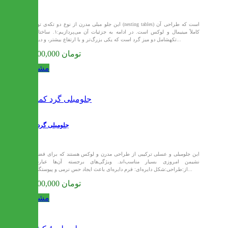
این جلو مبلی مدرن از نوع دو تکه‌ی تودرتو (nesting tables) است که طراحی آن
کاملاً مینیمال و لوکس است. در ادامه به جزئیات آن می‌پردازیم:۱. ساختار دو
تکهشامل دو میز گرد است که یکی بزرگ‌تر و با ارتفاع بیشتر، و دیگری...
82,500,000 تومان
مشاهده
جلومبلی گرد کمجا
این جلومبلی و عسلی‌ ترکیبی از طراحی مدرن و لوکس هستند که برای فضاهای
نشیمن امروزی بسیار مناسب‌اند. ویژگی‌های برجسته آن‌ها عبارت‌اند
از:طراحی:شکل دایره‌ای: فرم دایره‌ای باعث ایجاد حس نرمی و پیوستگی در...
72,600,000 تومان
مشاهده