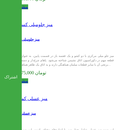
مشاهده
میز جلومبلی کسرا
میز جلو مبلی مرکزی با دو کشو و یک قفسه باز در قسمت پایین، به عنوان یک
قطعه مهم در دکوراسیون اتاق نشیمن شناخته می‌شود. پاهای چرخ‌دار و دسته‌های
برنجی آن با سایر قطعات مبلمان هماهنگی دارند و به اتاق یک ظاهر هماهنگ و...
33,375,000 تومان
اشتراک
مشاهده
میز عسلی کمند
این ست میز عسلی شامل چهار میز با اندازه‌های مختلف است. این میزها به