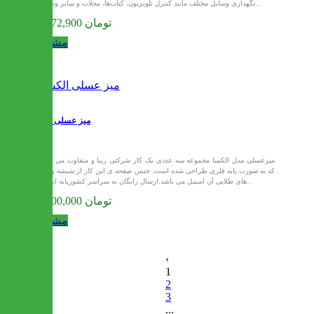
نگهداری وسایل مختلف مانند کنترل تلویزیون، کتاب‌ها، مجلات و سایر وسایل...
29,772,900 تومان
مشاهده
میز عسلی الکسا
میزعسلی مدل الکسا مجموعه سه عددی یک کار شرکتی زیبا و متفاوت می باشد
که به صورت پایه فلزی طراحی شده است. جنس صفحه ی این کار از شیشه و پایه
های طلایی آن استیل می باشد.ارسال رایگان به سراسر کشورپایه استیل...
29,700,000 تومان
مشاهده
‹
1
2
3
...