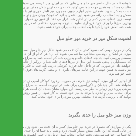
خوشبختانه در حال حاضر میز جلو مبل هایی که در ایران میز عرضه می شوند دارای ابعاد
مناسب هستند. به همین جهت شما می توانید که به راحت ترین شکل ممکن برای خرید عسلی
دست به کار شوید. همچنین سایر لوازم چوبی همچون میز ناهار خوری نیز با بهترین کیفیت
ممکن و ابعاد مناسب ارائه می شود. این نکته را بدانید که کوچک بودن میز جلو مبل نیز مناسب
نیست زیرا فضای بسیار کمی را در اختیار شما قرار می دهد. از همین رو همواره سعی کنید که
بهترین میزها را برای خود خریداری نمایید. با توجه به موارد مختلفی که در این قسمت گفته
شد، حتما تلاش خود را کنید تا یک انتخاب جذاب برای خود داشته باشید.
اهمیت شکل میز در خرید میز جلو مبل
یکی از موارد مهمی که معمولا کمتر به‌ آن دقت می شود شکل میز جلو مبل است. امروزه این
میزها در اشکال مهندسی مختلفی ساخته می شوند که باید هر کدام از آن ها را به صورت
مستقل بررسی کنید. چنانچه فضای خانه و پذیرایی شما کم است، حتما به سراغ میزهایی بروید
که مستطیلی یا بیضی هستند. این مدل از میزها فضای خانه شما را بزرگتر از حالت عادی نشان
خواهند داد. در صورتی که در داخل خانه فرزند کوچکی دارید، باید حتما به فکر تامین امنیت او
نیز باشید. به همین جهت در این حالت میزهای دایره ای و بیضی گزینه های فوق العاده ای برای
شما خواهند بود.
از‌ آنجایی که این میزها گوشه تیز ندارند، در صورت برخورد کودکان آسیب زیادی به‌ آنان وارد
نخواهد شد. اگر چیدمان و دکوراسیون برای شما در اولویت است، به سراغ میزهای گرد و
مربعی بروید زیرا زیباتر به نظر می رسند. این موارد نشان دهنده آن است هر کس می تواند
برای انتخاب سایز و اندازه با توجه به نیاز خود دست به کار شود. از همین روش شما هم می
توانید که با بررسی گزینه های مختلف بهترین مورد را برای خود انتخاب کنید.
وزن میز جلو مبل را جدی بگیرید
یکی از مواردی که معمولا در خرید میز جلو مبل کمتر به آن دقت می شود وزن میز است. این
در حالی است که این عامل نقش بسیار کلیدی دارد و شما باید حتما آن را جدی بگیرید. زمانی
که شما می خواهید سرویس تخت خواب انتخاب کنید، عامل وزن خیلی اهمیت ندارد اما در میز