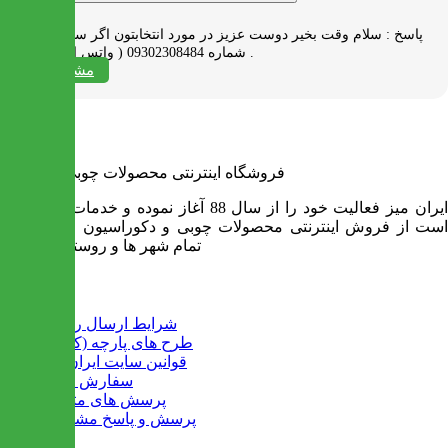
پاسخ :
سلام وقت بخیر دوست عزیز در مورد انتخابتون اگر سوالی دارید به
شماره 09302308484 ( واتس اپ ) پیام بدید .
مشاهده همه
فروشگاه اینترنتی محصولات چوبی ایران میز
ایران میز فعالیت خود را از سال 88 آغاز نموده و خدمات آن عبارت
است از فروش اینترنتی محصولات چوبی و دکوراسیون و ارسال به
تمام شهر ها و روستاهای کشور
اطلاعات
شرایط ارسال رایگان
طرح های پارچه (کالیته)
قوانین سایت ایران میز
سفارش عمده
پرسش های متداول
پرسش و پاسخ مشتریان