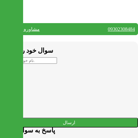
تماس با ما
09302308484
مشاوره واتس آپ
بستن
سوال خود را بپرسید
ارسال
پاسخ به سوالات شما