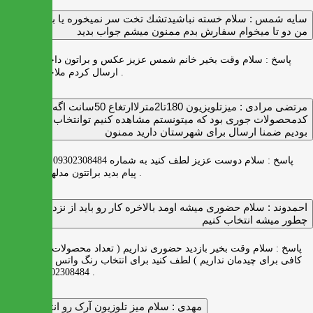
سايه شمس :
سلام خسته نباشيدتشك تخت سر نميخوره يا برنميگرده
من دو تا ميخوام سفارش بدم ممنون ميشم جواب بديد
پاسخ :
سلام وقت بخیر خانم شمس عزیز عکس و براتون داخل واتس اپ
ارسال کردم ملاحظه بفرمایید .
مرتضی مرادی :
میزتلویزیون 180تا2مترلاارتغاع 50سانت اگه
کدمحصولات جوری بود که میتونستم مشاهده کنیم توانتخاب راحت‌تر
بودیم ضمنا ارسال برای شهرستان دارید ممنون
پاسخ :
سلام دوست عزیز لطف کنید به شماره 09302308484 ( واتس اپ )
پیام بدید براتتون مدلها رو بفرستیم .
احمدوند :
سلام حضوری میشه اومد بالاخره کار رو باید از نزدیک دید
چطور میشه انتخاب کنیم
پاسخ :
سلام وقت بخیر بازدید حضوری نداریم ( تعداد محصولات زیاد و فضای
کافی برای چیدمان نداریم ) لطف کنید برای انتخاب رنگ واتس اپ به شماره
09302308484 پیام بدید .
مهدی :
سلام میز تلوزیون آرک رو انتخاب کردم