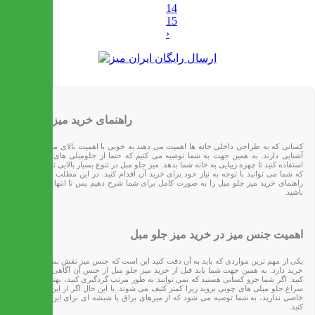
14
15
›
راهنمای خرید میز جلو مبل
کسانی که به طراحی داخلی خانه ها اهمیت می دهند به خوبی با اهمیت بالای میز جلوی مبل
آشنایی دارند. به همین جهت به شما توصیه می کنیم که حتما از جلومبلی های زیبا و جذاب
استفاده کنید تا چهره زیبایی به خانه شما بدهد. میز جلو مبل در تنوع بسیار بالایی تولید می شود
که شما می توانید با توجه به نیاز خود برای خرید آن اقدام کنید. در این مطلب قصد داریم تا
راهنمای خرید میز جلو مبل را به صورت کامل برای شما شرح دهیم پس تا انتها با ماه همراه
باشید.
اهمیت جنس میز در خرید میز جلو مبل
یکی از مهم ترین مواردی که باید به آن دقت کنید این است که جنس میز نقش بسیار مهمی در
خرید دارد. به همین جهت شما باید قبل از خرید میز جلو مبل از جنس آن آگاهی کافی را پیدا
کنید. اگر شما جزو کسانی هستید که نمی توانید به طور مرتب گردگیری کنید، بهتر است که به
سراغ جلو مبلی های چوبی بروید زیرا کمتر کثیف می شوند. با این حال اگر از این نظر مشکل
خاصی ندارید، به شما توصیه می شود که از میزهای براق یا شیشه ای برای این کار استفاده
کنید.