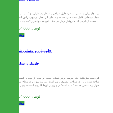
میز جلو مبلی و عسلی ثمین به دلیل طراحی و شکل مستطیلی ای که دارند با هر
سبک چیدمانی قابل ست شدن هستند.پایه های این مدل از چوب راش است و
صفحه آن ام دی اف با روکش راش می باشد. این محصول در رنگ های فندقی و...
52,164,000 تومان
مشاهده
جلومبلی و عسلی شانا
این ست میز شامل یک جلومبلی و دو عسلی است. این ست از چوب با کیفیت بالا
ساخته شده و دارای طراحی کلاسیک و زیبا است. هر سه میز دارای سطح صاف و
چهار پایه منحنی هستند که به استحکام و زیبایی آن‌ها افزوده است.جلومبلی: این
میز...
52,164,000 تومان
مشاهده