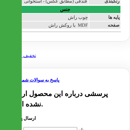
رنگبندی
فندقی (مطابق عکس) - استخوانی
جنس
پایه ها
چوب راش
صفحه
MDF با روکش راش
پاسخ به سوالات شما
پرسشی درباره این محصول ارسال
نشده است.
ارسال پرسش
نام
پرسش