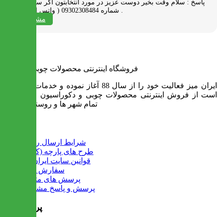
پاسخ :
سلام وقت بخیر دوست عزیز در مورد انتخابتون اگر سوالی دارید به
شماره 09302308484 ( واتس اپ ) پیام بدید .
مشاهده همه
فروشگاه اینترنتی محصولات چوبی ایران میز
ایران میز فعالیت خود را از سال 88 آغاز نموده و خدمات آن عبارت
است از فروش اینترنتی محصولات چوبی و دکوراسیون و ارسال به
تمام شهر ها و روستاهای کشور
اطلاعات
شرایط ارسال رایگان
طرح های پارچه (کالیته)
قوانین سایت ایران میز
سفارش عمده
پرسش های متداول
پرسش و پاسخ مشتریان
پرفروش ها