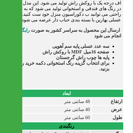
اف درجه یک با روکش راش تولید می شود. این مدل زیبا
در رنگ های فندقی و استخوانی تولید می شود که به
راحتی می توانید ب دکوراسیون منزل خود ست کنید.
عسلی بهارین با بسته بندی حباب دار عرضه می شود.
ارسال این محصول به سراسر کشور به صورت
رایگان
انجام می شود
سه عدد عسلی پایه سم آهویی
صفحه 16میل MDF با روکش راش
پايه ها چوب راش گرجستان
برای انتخاب گزینه رنگ استخوانی دکمه خرید را
بزنید.
ابعاد
ارتفاع
48 سانتی متر
عرض
40 سانتی متر
طول
60 سانتی متر
رنگبندی