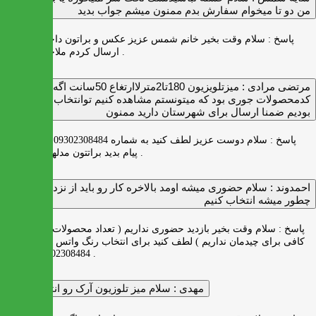
من دو تا ميخوام سفارش بدم ممنون ميشم جواب بديد
پاسخ :
سلام وقت بخیر خانم شمس عزیز عکس و براتون داخل واتس اپ
ارسال کردم ملاحظه بفرمایید .
مرتضی مرادی :
میزتلویزیون 180تا2مترلاارتغاع 50سانت اگه
کدمحصولات جوری بود که میتونستم مشاهده کنیم توانتخاب راحت‌تر
بودیم ضمنا ارسال برای شهرستان دارید ممنون
پاسخ :
سلام دوست عزیز لطف کنید به شماره 09302308484 ( واتس اپ )
پیام بدید براتتون مدلها رو بفرستیم .
احمدوند :
سلام حضوری میشه اومد بالاخره کار رو باید از نزدیک دید
چطور میشه انتخاب کنیم
پاسخ :
سلام وقت بخیر بازدید حضوری نداریم ( تعداد محصولات زیاد و فضای
کافی برای چیدمان نداریم ) لطف کنید برای انتخاب رنگ واتس اپ به شماره
09302308484 پیام بدید .
مهدی :
سلام میز تلوزیون آرک رو انتخاب کردم