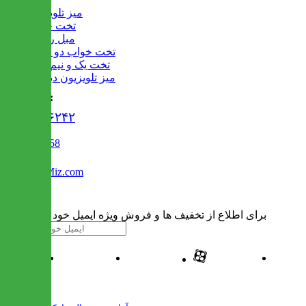
میز تلویزیون
تخت خواب
مبل راحتی
تخت خواب دو طبقه
تخت یک و نیم نفره
میز تلویزیون دیواری
تماس با ما :
۰۲۱۹۱۳۰۶۲۴۲
02122509458
Info@IranMiz.com
برای اطلاع از تخفیف ها و فروش ویژه ایمیل خود را وارد کنید