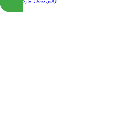
| طراحی و پیاده سازی شده توسط
آژانس دیجیتال مارکتینگ مهرنت