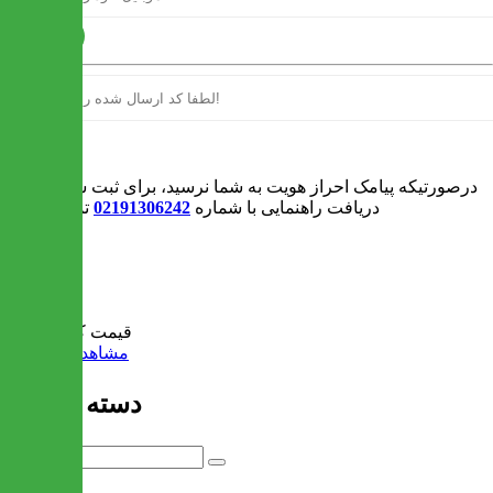
ارسال
ورود
درصورتیکه پیامک احراز هویت به شما نرسید، برای ثبت سفارش و یا
دریافت راهنمایی با شماره
02191306242
تماس بگیرید
0
سبد خرید
قیمت کل:
0 تومان
مشاهده سبد خرید
دسته بندی ها