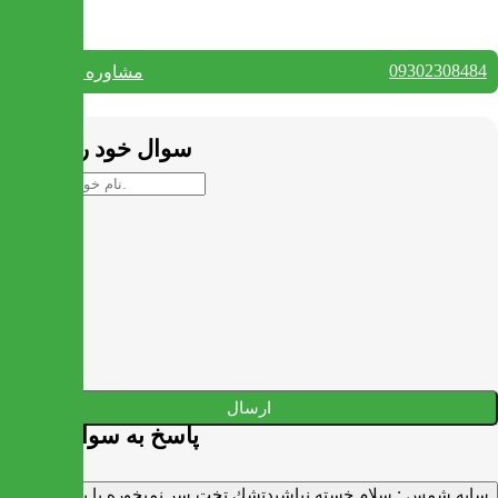
09302308484
مشاوره واتس آپ
بستن
سوال خود را بپرسید
ارسال
پاسخ به سوالات شما
سايه شمس :
سلام خسته نباشيدتشك تخت سر نميخوره يا برنميگرده