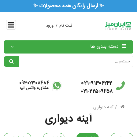
✨ ارسال رایگان همه محصولات ✨
/
ثبت نام
ورود
دسته بندی ها
021-۹۱۳۰۶۲۴۲
09302308484
مشاوره واتس آپ
021-22509458
/
آینه دیواری
آینه دیواری