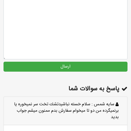
ارسال
پاسخ به سوالات شما
سايه شمس :
سلام خسته نباشيدتشك تخت سر نميخوره يا
برنميگرده من دو تا ميخوام سفارش بدم ممنون ميشم جواب
بديد