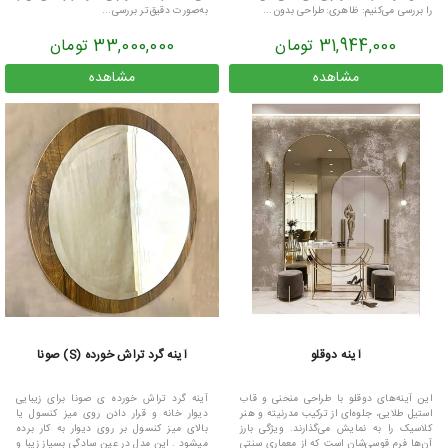
را بررسی می‌کنیم: ظاهری:طراحی بدون...
به‌صورت دقیق‌تر بررسی...
31,944,000 تومان
33,000,000 تومان
مشاهده
مشاهده
آینه دوقلو
آینه گرد تراش خورده (S) صونا
این آینه‌های دوقلو با طراحی منحنی و قاب
آینه گرد تراش خورده ی صونا برای زیبایی
استیل طلایی، جلوه‌ای از ترکیب مدرنیته و هنر
دیوار خانه و قرار دادن روی میز کنسول یا
کلاسیک را به نمایش می‌گذارند. ویژگی بارز
بالای میز کنسول بر روی دیوار به کار برده
آن‌ها فرم قوسی‌شان است که از معماری سنتی
میشود . این مدل در عین سادگی بسیاز زیبا و