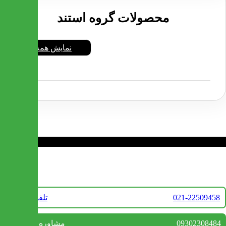
محصولات گروه استند
نمایش همه
❮
❯
تماس با ما
021-22509458
تلفن فروش
09302308484
مشاوره واتس آپ