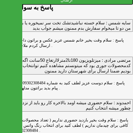
پاسخ به سوالات شما
سايه شمس :
سلام خسته نباشيدتشك تخت سر نميخوره يا برنميگرده
من دو تا ميخوام سفارش بدم ممنون ميشم جواب بديد
پاسخ :
سلام وقت بخیر خانم شمس عزیز عکس و براتون داخل واتس اپ
ارسال کردم ملاحظه بفرمایید .
مرتضی مرادی :
میزتلویزیون 180تا2مترلاارتغاع 50سانت اگه
کدمحصولات جوری بود که میتونستم مشاهده کنیم توانتخاب راحت‌تر
بودیم ضمنا ارسال برای شهرستان دارید ممنون
پاسخ :
سلام دوست عزیز لطف کنید به شماره 09302308484 ( واتس اپ )
پیام بدید براتتون مدلها رو بفرستیم .
احمدوند :
سلام حضوری میشه اومد بالاخره کار رو باید از نزدیک دید
چطور میشه انتخاب کنیم
پاسخ :
سلام وقت بخیر بازدید حضوری نداریم ( تعداد محصولات زیاد و فضای
کافی برای چیدمان نداریم ) لطف کنید برای انتخاب رنگ واتس اپ به شماره
09302308484 پیام بدید .