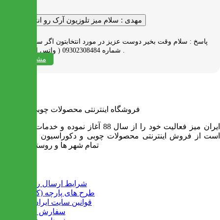
مهدی :
سلام میز تلوزیون آرک رو انتخاب کردم
پاسخ :
سلام وقت بخیر دوست عزیز در مورد انتخابتون اگر سوالی دارید به
شماره 09302308484 ( واتس اپ ) پیام بدید .
مشاهده همه
فروشگاه اینترنتی محصولات چوبی ایران میز
ایران میز فعالیت خود را از سال 88 آغاز نموده و خدمات آن عبارت
است از فروش اینترنتی محصولات چوبی و دکوراسیون و ارسال به
تمام شهر ها و روستاهای کشور
اطلاعات
شرایط ارسال رایگان
طرح های پارچه (کالیته)
قوانین سایت ایران میز
سفارش عمده