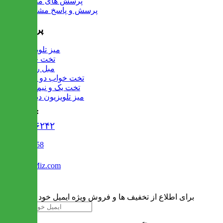
پرسش های متداول
پرسش و پاسخ مشتریان
پرفروش ها
میز تلویزیون
تخت خواب
مبل راحتی
تخت خواب دو طبقه
تخت یک و نیم نفره
میز تلویزیون دیواری
تماس با ما :
۰۲۱۹۱۳۰۶۲۴۲
02122509458
Info@IranMiz.com
برای اطلاع از تخفیف ها و فروش ویژه ایمیل خود را وارد کنید