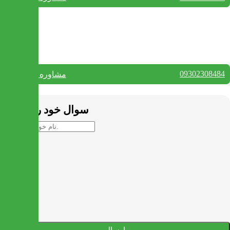
بستن
تماس با ما
09302308484
مشاوره واتس آپ
بستن
سوال خود را بپرسید
ارسال