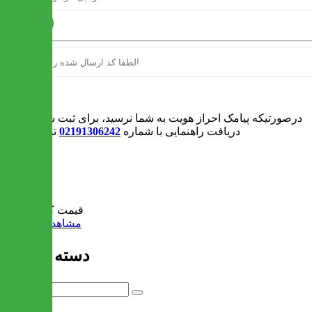
ارسال
ورود
درصورتیکه پیامک احراز هویت به شما نرسید، برای ثبت سفارش و یا
دریافت راهنمایی با شماره
02191306242
تماس بگیرید
0
سبد خرید
قیمت کل:
0 تومان
مشاهده سبد خرید
دسته بندی ها