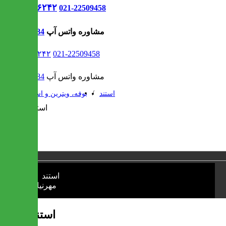
021-۹۱۳۰۶۲۴۲
021-22509458
مشاوره واتس آپ
09302308484
021-۹۱۳۰۶۲۴۲
021-22509458
مشاوره واتس آپ
09302308484
/
/
استند
بوفه، ویترین و استند
1 / 1
❮
❯
استند مهرنیا