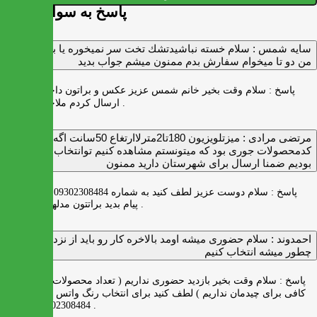
پاسخ به سوالات شما
سايه شمس :
سلام خسته نباشيدتشك تخت سر نميخوره يا برنميگرده
من دو تا ميخوام سفارش بدم ممنون ميشم جواب بديد
پاسخ :
سلام وقت بخیر خانم شمس عزیز عکس و براتون داخل واتس اپ
ارسال کردم ملاحظه بفرمایید .
مرتضی مرادی :
میزتلویزیون 180تا2مترلاارتغاع 50سانت اگه
کدمحصولات جوری بود که میتونستم مشاهده کنیم توانتخاب راحت‌تر
بودیم ضمنا ارسال برای شهرستان دارید ممنون
پاسخ :
سلام دوست عزیز لطف کنید به شماره 09302308484 ( واتس اپ )
پیام بدید براتتون مدلها رو بفرستیم .
احمدوند :
سلام حضوری میشه اومد بالاخره کار رو باید از نزدیک دید
چطور میشه انتخاب کنیم
پاسخ :
سلام وقت بخیر بازدید حضوری نداریم ( تعداد محصولات زیاد و فضای
کافی برای چیدمان نداریم ) لطف کنید برای انتخاب رنگ واتس اپ به شماره
09302308484 پیام بدید .