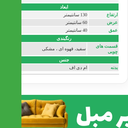
ابعاد
ارتفاع
130 سانتیمتر
عرض
60 سانتیمتر
عمق
40 سانتیمتر
رنگبندی
قسمت های
سفید، قهوه ای ، مشکی
چوبی
جنس
بدنه
ام دی اف