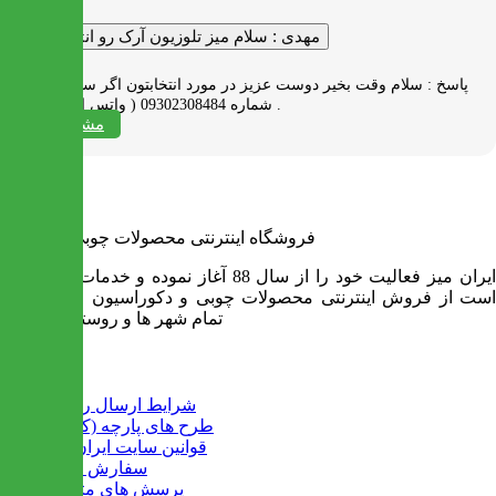
مهدی :
سلام میز تلوزیون آرک رو انتخاب کردم
پاسخ :
سلام وقت بخیر دوست عزیز در مورد انتخابتون اگر سوالی دارید به
شماره 09302308484 ( واتس اپ ) پیام بدید .
مشاهده همه
فروشگاه اینترنتی محصولات چوبی ایران میز
ایران میز فعالیت خود را از سال 88 آغاز نموده و خدمات آن عبارت
است از فروش اینترنتی محصولات چوبی و دکوراسیون و ارسال به
تمام شهر ها و روستاهای کشور
اطلاعات
شرایط ارسال رایگان
طرح های پارچه (کالیته)
قوانین سایت ایران میز
سفارش عمده
پرسش های متداول