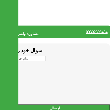
بستن
تماس با ما
09302308484
مشاوره واتس آپ
بستن
سوال خود را بپرسید
ارسال