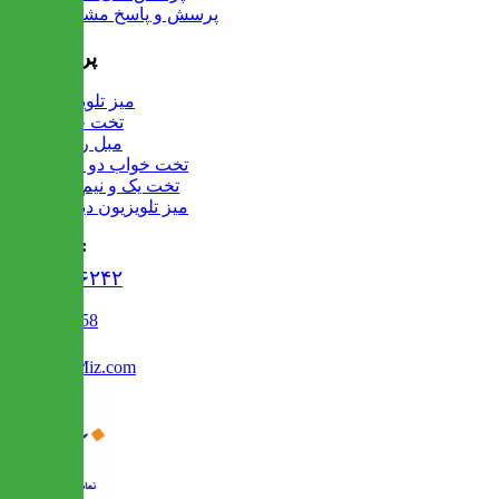
پرسش و پاسخ مشتریان
پرفروش ها
میز تلویزیون
تخت خواب
مبل راحتی
تخت خواب دو طبقه
تخت یک و نیم نفره
میز تلویزیون دیواری
تماس با ما :
۰۲۱۹۱۳۰۶۲۴۲
02122509458
Info@IranMiz.com