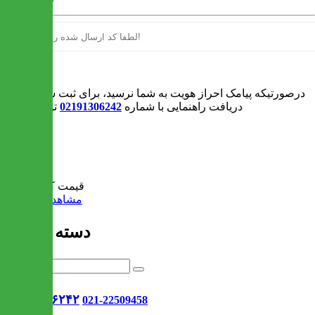
ورود
درصورتیکه پیامک احراز هویت به شما نرسید، برای ثبت سفارش و یا
دریافت راهنمایی با شماره
02191306242
تماس بگیرید
0
سبد خرید
قیمت کل:
0 تومان
مشاهده سبد خرید
دسته بندی ها
021-۹۱۳۰۶۲۴۲
021-22509458