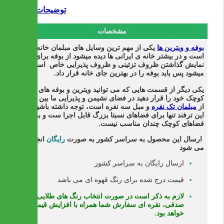
توضیحات
مشخصات
بوفه و ویترین ها
یکی از مهم ترین وسایل های مبلمان خانه
است و در بیشتر خانه ی ایرانی ها دیده میشود از بوفه برای به
نمایش گذاشتن ظروف تزئینی و ظروف پذیرایی خاص استفاده
میشود پس باید بوفه را در بهترین جای خانه قرار داد.
یکی دیگر از قسمت هایی که می توانید ویترین و بوفه های
کوچک خود را قرار دهید در فضای نشیمن و پذیرایی ما بین یکی
از
مبلمان تک نفره
و مبل سه نفره است، توجه داشته باشید که
این ترفند تنها برای فضاهای نسبتا بزرگ قابل اجرا ست و برای
فضاهای کوچک چندان مناسب نیست.
ارسال این محصول به سراسر کشور به صورت
رایگان
انجام
می شود
ارسال رایگان به سراسر کشور
قیمت درج شده برای رنگ قهوه ای می باشد
لازم به ذکر است در صورت انتخاب رنگ های طلایی،
صدفی، نقره ای سفارش شما همراه با افزایش قیمت
خواهد بود.