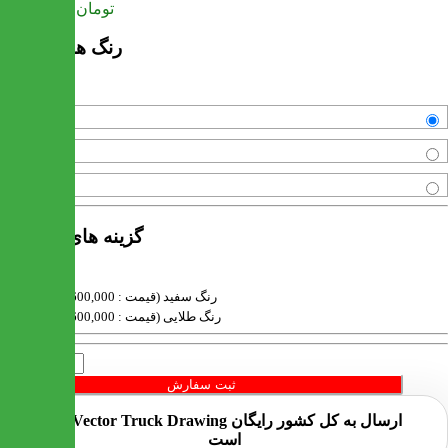
تومان
27,750,000
رنگ های موجود
قهوه ای
سفید
طلایی
گزینه های محصول
رنگ سفید (قیمت : 600,000 تومان)
رنگ طلایی (قیمت : 600,000 تومان)
تعداد
ثبت سفارش
ارسال به کل کشور
رایگان
است