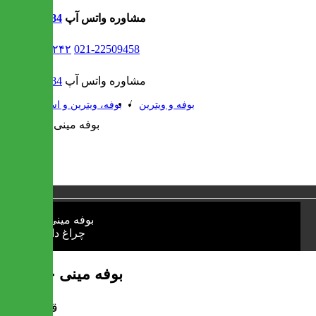
مشاوره واتس آپ
09302308484
021-۹۱۳۰۶۲۴۲
021-22509458
مشاوره واتس آپ
09302308484
/
/
بوفه و ویترین
بوفه، ویترین و استند
1 / 1
❮
❯
بوفه مینی چراغ دار
قیمت