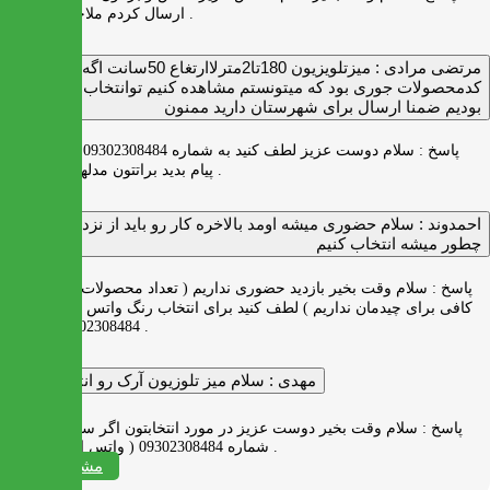
ارسال کردم ملاحظه بفرمایید .
مرتضی مرادی :
میزتلویزیون 180تا2مترلاارتغاع 50سانت اگه
کدمحصولات جوری بود که میتونستم مشاهده کنیم توانتخاب راحت‌تر
بودیم ضمنا ارسال برای شهرستان دارید ممنون
پاسخ :
سلام دوست عزیز لطف کنید به شماره 09302308484 ( واتس اپ )
پیام بدید براتتون مدلها رو بفرستیم .
احمدوند :
سلام حضوری میشه اومد بالاخره کار رو باید از نزدیک دید
چطور میشه انتخاب کنیم
پاسخ :
سلام وقت بخیر بازدید حضوری نداریم ( تعداد محصولات زیاد و فضای
کافی برای چیدمان نداریم ) لطف کنید برای انتخاب رنگ واتس اپ به شماره
09302308484 پیام بدید .
مهدی :
سلام میز تلوزیون آرک رو انتخاب کردم
پاسخ :
سلام وقت بخیر دوست عزیز در مورد انتخابتون اگر سوالی دارید به
شماره 09302308484 ( واتس اپ ) پیام بدید .
مشاهده همه