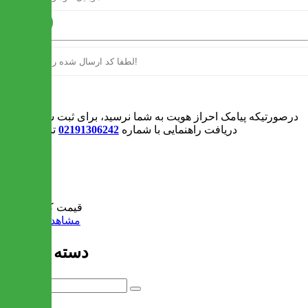
ارسال
ورود
درصورتیکه پیامک احراز هویت به شما نرسید، برای ثبت سفارش و یا
دریافت راهنمایی با شماره
02191306242
تماس بگیرید
0
سبد خرید
قیمت کل:
0 تومان
مشاهده سبد خرید
دسته بندی ها