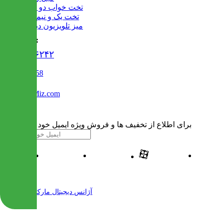
تخت خواب دو طبقه
تخت یک و نیم نفره
میز تلویزیون دیواری
تماس با ما :
۰۲۱۹۱۳۰۶۲۴۲
02122509458
Info@IranMiz.com
برای اطلاع از تخفیف ها و فروش ویژه ایمیل خود را وارد کنید
| طراحی و پیاده سازی شده توسط
آژانس دیجیتال مارکتینگ مهرنت