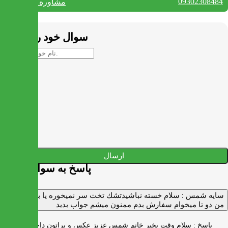
09302308484
مشاوره واتس آپ
بستن
سوال خود را بپرسید
ارسال
پاسخ به سوالات شما
سايه شمس :
سلام خسته نباشيدتشك تخت سر نميخوره يا برنميگرده
من دو تا ميخوام سفارش بدم ممنون ميشم جواب بديد
پاسخ :
سلام وقت بخیر خانم شمس عزیز عکس و براتون داخل واتس اپ