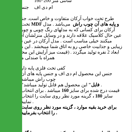
160*200 سانتی متر
ابعاد
ام دی اف
جنس بدنه
طرح تخت خواب آرکان متفاوت و خاص است. جنس این
MDF و پایه های آن چوب راش
می‌باشد . مدل
تخت خواب
آرکان برای کسانی که به مدلهای رنگ چوبی و چوبی و در
عین حال کلاسیک علاقه دارند و در وسایل منزلشان استفاده
میکنند خیلی مناسب است . مدل آرکان در عین سادگی
زیبایی و جذابیت خاصی رو به اتاق شما میبخشد . این مدل در
ابعاد 2 نفره تولید میگردد . (قیمت میز آرایش این محصول ،
همراه با صندلی میباشد)
کفی تخت فلزی پایه دار
جنس این محصول ام دی اف و جنس پایه های آن
چوب راش میباشد
این محصول هم قابل تولید میباشد .
"فایل"
قیمت درج شده برای سایز
160
میباشد . برای انتخاب
سایز
180 ،
گرینه مورد نظر روی سایت را انتخاب
نمایید .
برای خرید بقیه موارد ، گزینه مورد نظر روی سایت
را انتخاب بفرمایید .