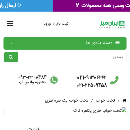
🏅 ۳ سال ضمانت رسمی همه محصولات 🏅
/
ثبت نام
ورود
دسته بندی ها
021-۹۱۳۰۶۲۴۲
09302308484
مشاوره واتس آپ
021-22509458
/
تخت خواب
/
تخت خواب یک نفره فلزی
قیمت