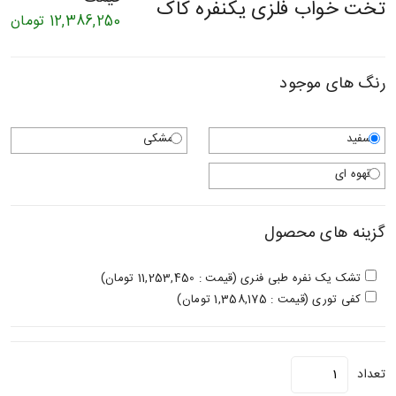
تخت خواب فلزی یکنفره کاک
12,386,250
تومان
رنگ های موجود
سفید
مشکی
قهوه ای
گزینه های محصول
تشک یک نفره طبی فنری (قیمت : 11,253,450 تومان)
کفی توری (قیمت : 1,358,175 تومان)
تعداد