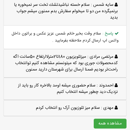
سايه شمس :
سلام خسته نباشيدتشك تخت سر نميخوره يا
برنميگرده من دو تا ميخوام سفارش بدم ممنون ميشم جواب
بديد
پاسخ :
سلام وقت بخیر خانم شمس عزیز عکس و براتون داخل
واتس اپ ارسال کردم ملاحظه بفرمایید .
مرتضی مرادی :
میزتلویزیون 180تا2مترلاارتغاع 50سانت اگه
کدمحصولات جوری بود که میتونستم مشاهده کنیم توانتخاب
راحت‌تر بودیم ضمنا ارسال برای شهرستان دارید ممنون
احمدوند :
سلام حضوری میشه اومد بالاخره کار رو باید از
نزدیک دید چطور میشه انتخاب کنیم
مهدی :
سلام میز تلوزیون آرک رو انتخاب کردم
مشاهده همه