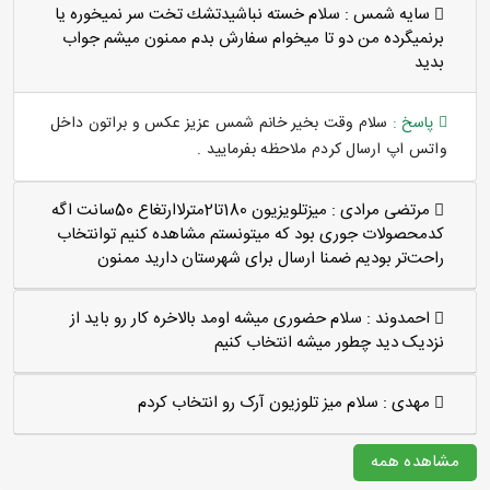
سايه شمس :
سلام خسته نباشيدتشك تخت سر نميخوره يا
برنميگرده من دو تا ميخوام سفارش بدم ممنون ميشم جواب
بديد
پاسخ :
سلام وقت بخیر خانم شمس عزیز عکس و براتون داخل
واتس اپ ارسال کردم ملاحظه بفرمایید .
مرتضی مرادی :
میزتلویزیون 180تا2مترلاارتغاع 50سانت اگه
کدمحصولات جوری بود که میتونستم مشاهده کنیم توانتخاب
راحت‌تر بودیم ضمنا ارسال برای شهرستان دارید ممنون
احمدوند :
سلام حضوری میشه اومد بالاخره کار رو باید از
نزدیک دید چطور میشه انتخاب کنیم
مهدی :
سلام میز تلوزیون آرک رو انتخاب کردم
مشاهده همه