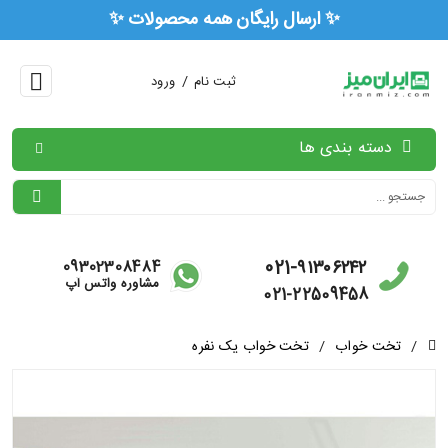
🏅 ۳ سال ضمانت رسمی همه محصولات 🏅
/
ثبت نام
ورود
دسته بندی ها
021-۹۱۳۰۶۲۴۲
09302308484
مشاوره واتس آپ
021-22509458
/
تخت خواب
/
تخت خواب یک نفره