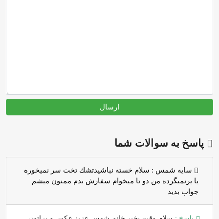
ارسال
پاسخ به سوالات شما
سايه شمس :
سلام خسته نباشيدتشك تخت سر نميخوره
يا برنميگرده من دو تا ميخوام سفارش بدم ممنون ميشم
جواب بديد
پاسخ :
سلام وقت بخیر خانم شمس عزیز عکس و براتون