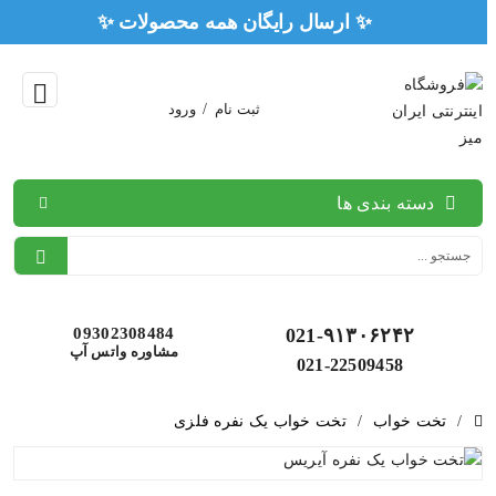
✨ ارسال رایگان همه
ثبت نام
/
ورود
دسته بندی ها
09302308484
021-۹۱۳۰۶۲۴۲
مشاوره واتس آپ
021-22509458
/
تخت خواب
/
تخت خواب یک نفره فلزی