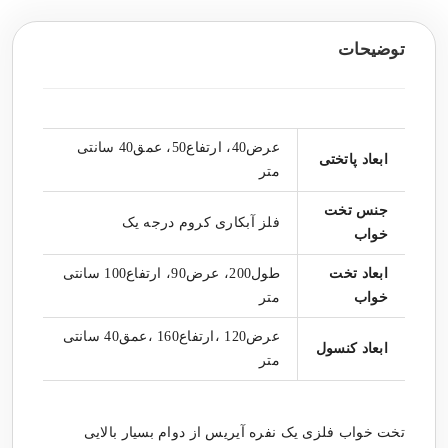
توضیحات
عرض40، ارتفاع50، عمق40 سانتی
ابعاد پاتختی
متر
جنس تخت
فلز آبکاری کروم درجه یک
خواب
ابعاد تخت
طول200، عرض90، ارتفاع100 سانتی
خواب
متر
عرض120 ،ارتفاع160 ،عمق40 سانتی
ابعاد کنسول
متر
تخت خواب فلزی یک نفره آیریس از دوام بسیار بالایی