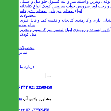
بوفه ، ویترین و استند
میز و آینه کنسول
جلو مبل و عسلی
و رخت آویز
سرویس خواب
سرویس کودک
انواع کتابخانه
انواع صندلی
میز تلفن
صندلی آشپزخانه
محصولات اداری
دلی اداری و کارمندی
کتابخانه و قفسه
کمد و فایل فلزی
سایر محصولات
باژور ایستاده و رومیزی
انواع لوستر
میز کامپیوتر و تحریر
مبل کودک
خانه
محصولات جدید
تماس با ما
وبلاگ
سایر
درباره ما
021-۹۱۳۰۶۲۴۲
021-22509458
مشاوره واتس آپ
09302308484
021-۹۱۳۰۶۲۴۲
021-22509458