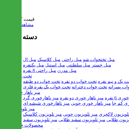
سبد خرید
قیمت کل:
0 تومان
مشاهده سبد خرید
دسته بندی ها
مبل
مبل تختخواب شو
مبل راحتی
مبل کلاسیک
مبل ال
مبل چستر
مبل سلطنتی
مبل استیل
مبل یکنفره
مبل مدرن
مبل راحتی 8 نفره
تخت خواب
ت یک و نیم نفره
تخت خواب دو نفره
تخت خواب دو طبقه
اب پسرانه
تخت خواب دخترانه
تخت خواب یک نفره فلزی
میز ناهار خوری
ی 6 نفره
میز ناهار خوری دو نفره
میز ناهارخوری گرد
ری کم جا
میز ناهار خوری چوبی
میز ناهارخوری شیشه ای
میز تلویزیون
لویزیون لاکچری
میز تلویزیون چوبی
میز تلویزیون کلاسیک
یزیون طلایی
میز تلویزیون سفید طلایی
میز تلویزیون سفید
محصولات خانگی