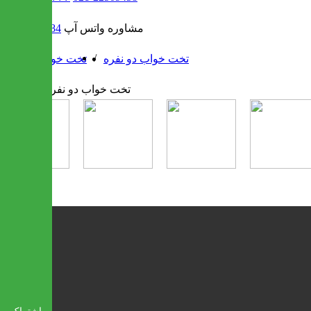
مشاوره واتس آپ
09302308484
/
/
تخت خواب دو نفره
تخت خواب