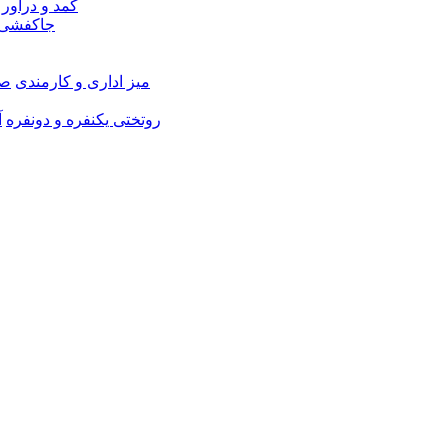
کمد و دراور
جاکفشی 
میز اداری و کارمندی
صن
روتختی یکنفره و دونفره
آ