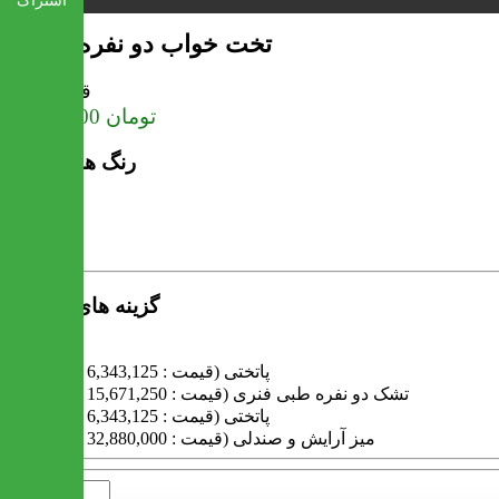
اشتراک
تخت خواب دو نفره دیاموند
قیمت
تومان
22,992,000
رنگ های موجود
گزینه های محصول
پاتختی (قیمت : 6,343,125 تومان)
تشک دو نفره طبی فنری (قیمت : 15,671,250 تومان)
پاتختی (قیمت : 6,343,125 تومان)
میز آرایش و صندلی (قیمت : 32,880,000 تومان)
تعداد