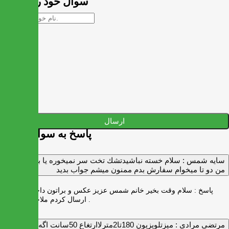
سوال خود را بپرسید
ارسال
پاسخ به سوالات شما
سايه شمس :
سلام خسته نباشيدتشك تخت سر نميخوره يا برنميگرده
من دو تا ميخوام سفارش بدم ممنون ميشم جواب بديد
پاسخ :
سلام وقت بخیر خانم شمس عزیز عکس و براتون داخل واتس اپ
ارسال کردم ملاحظه بفرمایید .
مرتضی مرادی :
میزتلویزیون 180تا2مترلاارتغاع 50سانت اگه