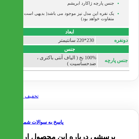
جنس پارچه ژاکارد ابریشم
یک نفره این مدل نیز موجود می باشد( بدیهی است قیمت
متفاوت خواهد بود)
ابعاد
دونفره
230*220 سانتیمتر
جنس
100% نخ ( الیاف آنتی باکتری ،
جنس پارچه
ضدحساسیت )
پاسخ به سوالات شما
پرسشی درباره این محصول ارسال