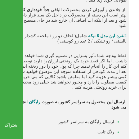
طولانی خودداری کنید .
از چلاندن و آویزان کردن محصولات الیافی
جداً خودداری کنید
.
بهتر است این دسته از محصولات در داخل یک سبد قرار داده
شود و بعد از اینکه آب اضافی آن خارج شد در جای مسطح پهن
شود .
2نفره این مدل 6 تیکه
شامل( لحاف دو رو / ملحفه کشدار / 2 رو
بالشتی / رو تشکی / 2 عدد رو کوسنی )
قطعا بودجه شما تأثیر بسزایی در تصمیم گیری شما خواهد
داشت . اما اگر قصد خرید یک روتختی ارزان را دارید توصیه می
کنم این کار را انجام ندهید چرا که پول خود را دور ریخته اید و
بعد از مدت کوتاهی از استفاده متوجه این موضوع خواهید شد .
کمی بیشتر هزینه کنید اما مطمئن باشید کالایی که می خرید
کیفیت مطلوب را دارد و مجبور نخواهید شد خیلی زود مجددا
برای خرید روتختی هزینه کنید .
ارسال این محصول به سراسر کشور به صورت
رایگان
انجام
می شود
ارسال رایگان به سراسر کشور
اشتراک
رنگ ثابت