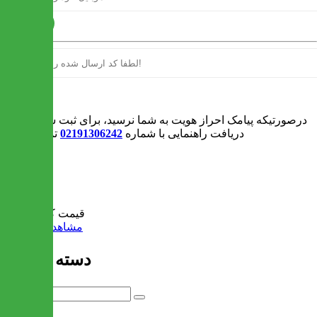
ارسال
ورود
درصورتیکه پیامک احراز هویت به شما نرسید، برای ثبت سفارش و یا
دریافت راهنمایی با شماره
02191306242
تماس بگیرید
0
سبد خرید
قیمت کل:
0 تومان
مشاهده سبد خرید
دسته بندی ها