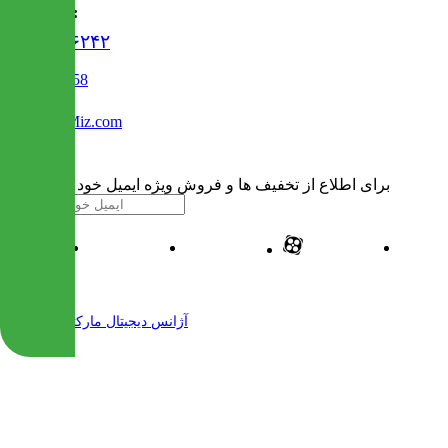
تماس با ما :
۰۲۱۹۱۳۰۶۲۴۲
02122509458
Info@IranMiz.com
برای اطلاع از تخفیف ها و فروش ویژه ایمیل خود را وارد کنید
| طراحی و پیاده سازی شده توسط
آژانس دیجیتال مارکتینگ مهرنت