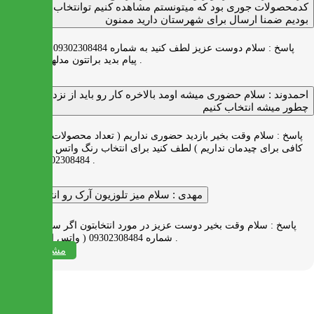
کدمحصولات جوری بود که میتونستم مشاهده کنیم توانتخاب راحت‌تر
بودیم ضمنا ارسال برای شهرستان دارید ممنون
پاسخ :
سلام دوست عزیز لطف کنید به شماره 09302308484 ( واتس اپ )
پیام بدید براتتون مدلها رو بفرستیم .
احمدوند :
سلام حضوری میشه اومد بالاخره کار رو باید از نزدیک دید
چطور میشه انتخاب کنیم
پاسخ :
سلام وقت بخیر بازدید حضوری نداریم ( تعداد محصولات زیاد و فضای
کافی برای چیدمان نداریم ) لطف کنید برای انتخاب رنگ واتس اپ به شماره
09302308484 پیام بدید .
مهدی :
سلام میز تلوزیون آرک رو انتخاب کردم
پاسخ :
سلام وقت بخیر دوست عزیز در مورد انتخابتون اگر سوالی دارید به
شماره 09302308484 ( واتس اپ ) پیام بدید .
مشاهده همه