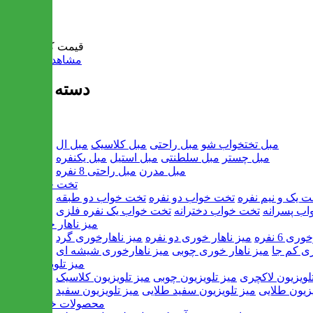
سبد خرید
قیمت کل:
0 تومان
مشاهده سبد خرید
دسته بندی ها
مبل
مبل تختخواب شو
مبل راحتی
مبل کلاسیک
مبل ال
مبل چستر
مبل سلطنتی
مبل استیل
مبل یکنفره
مبل مدرن
مبل راحتی 8 نفره
تخت خواب
ت یک و نیم نفره
تخت خواب دو نفره
تخت خواب دو طبقه
اب پسرانه
تخت خواب دخترانه
تخت خواب یک نفره فلزی
میز ناهار خوری
ی 6 نفره
میز ناهار خوری دو نفره
میز ناهارخوری گرد
ری کم جا
میز ناهار خوری چوبی
میز ناهارخوری شیشه ای
میز تلویزیون
لویزیون لاکچری
میز تلویزیون چوبی
میز تلویزیون کلاسیک
یزیون طلایی
میز تلویزیون سفید طلایی
میز تلویزیون سفید
محصولات خانگی