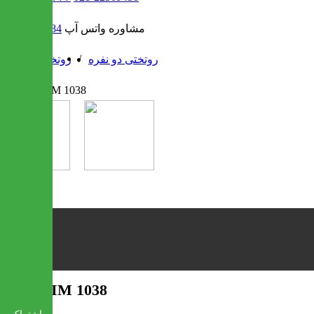
مشاوره واتس آپ
09302308484
/
/
روتختی دو نفره
روتختی
روتختی IM 1038