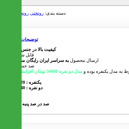
دسته بندی:
روتختی
روتختی دو نفره
توضیحات
کیفیت بالا در جنس و رنگ
قابل شستشو
ارسال محصول
به سراسر ایران رایگان می باشد
ضد حساسیت
 به مدل یکنفره بوده و
مدل دو نفره 50000 تومان افزایش میابد
ابعاد :
یکنفره : 220*190
دو نفره : 240*220
جنس :
صد در صد پنبه و کتان