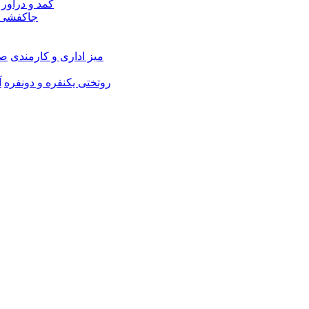
کمد و دراور
جاکفشی 
میز اداری و کارمندی
صن
روتختی یکنفره و دونفره
آ