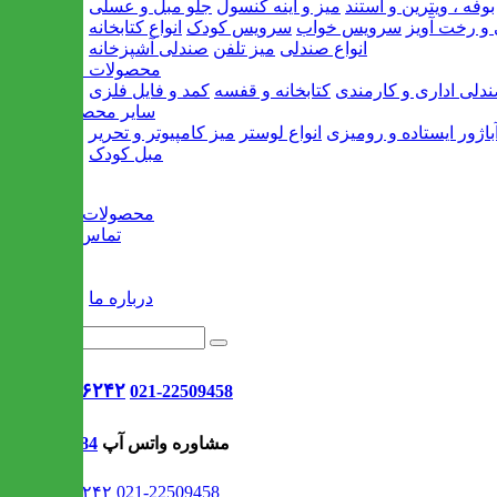
بوفه ، ویترین و استند
میز و آینه کنسول
جلو مبل و عسلی
و رخت آویز
سرویس خواب
سرویس کودک
انواع کتابخانه
انواع صندلی
میز تلفن
صندلی آشپزخانه
محصولات اداری
دلی اداری و کارمندی
کتابخانه و قفسه
کمد و فایل فلزی
سایر محصولات
باژور ایستاده و رومیزی
انواع لوستر
میز کامپیوتر و تحریر
مبل کودک
خانه
محصولات جدید
تماس با ما
وبلاگ
سایر
درباره ما
021-۹۱۳۰۶۲۴۲
021-22509458
مشاوره واتس آپ
09302308484
021-۹۱۳۰۶۲۴۲
021-22509458