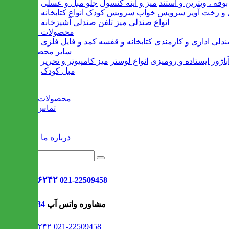
بوفه ، ویترین و استند
میز و آینه کنسول
جلو مبل و عسلی
و رخت آویز
سرویس خواب
سرویس کودک
انواع کتابخانه
انواع صندلی
میز تلفن
صندلی آشپزخانه
محصولات اداری
دلی اداری و کارمندی
کتابخانه و قفسه
کمد و فایل فلزی
سایر محصولات
باژور ایستاده و رومیزی
انواع لوستر
میز کامپیوتر و تحریر
مبل کودک
خانه
محصولات جدید
تماس با ما
وبلاگ
سایر
درباره ما
021-۹۱۳۰۶۲۴۲
021-22509458
مشاوره واتس آپ
09302308484
021-۹۱۳۰۶۲۴۲
021-22509458