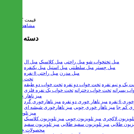
سبد خرید
قیمت کل:
0 تومان
مشاهده سبد خرید
دسته بندی ها
مبل
مبل تختخواب شو
مبل راحتی
مبل کلاسیک
مبل ال
مبل چستر
مبل سلطنتی
مبل استیل
مبل یکنفره
مبل مدرن
مبل راحتی 8 نفره
تخت خواب
ت یک و نیم نفره
تخت خواب دو نفره
تخت خواب دو طبقه
اب پسرانه
تخت خواب دخترانه
تخت خواب یک نفره فلزی
میز ناهار خوری
ی 6 نفره
میز ناهار خوری دو نفره
میز ناهارخوری گرد
ری کم جا
میز ناهار خوری چوبی
میز ناهارخوری شیشه ای
میز تلویزیون
لویزیون لاکچری
میز تلویزیون چوبی
میز تلویزیون کلاسیک
یزیون طلایی
میز تلویزیون سفید طلایی
میز تلویزیون سفید
محصولات خانگی