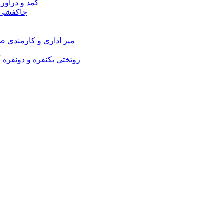
کمد و دراور
جاکفشی 
میز اداری و کارمندی
صن
روتختی یکنفره و دونفره
آ