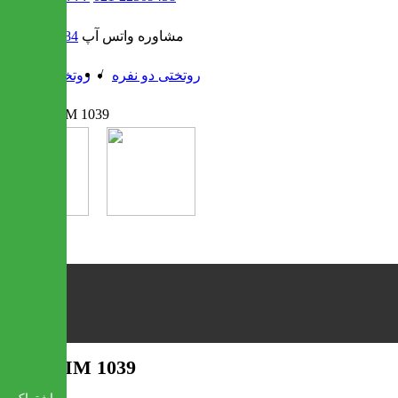
مشاوره واتس آپ
09302308484
/
/
روتختی دو نفره
روتختی
روتختی IM 1039