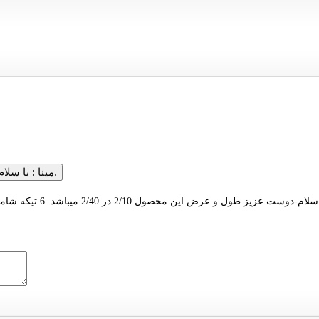
با سلام، میشه محتوای کامل این محصول را در حالت دو نفرش را بفرمایید.
مینا :
سلام-دوست عزیز طول و عرض این محصول 2/10 در 2/40 میباشد. 6 تیکه شامل دو رو بالشی، دو عدد رو کوسنی،یک ملافه و یک لحاف میباشد. با تشکر