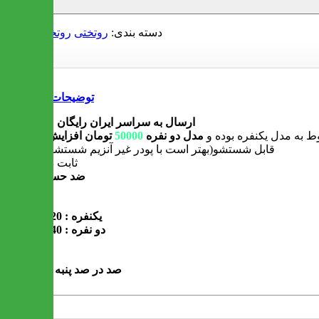
دسته بندی:
روتختی
روتختی دو نفره
توضیحات
ارسال به سراسر ایران رایگان میباشد
 به مدل یکنفره بوده و
مدل دو نفره
50000
تومان افزایش میابد
قابل شستشو(بهتر است با پودر غیر آنزیم شستشو شود)
ثابت در رنگ
ضد حساسیت
ابعاد :
یکنفره : 220*190
دو نفره : 240*220
جنس :
صد در صد پنبه و کتان