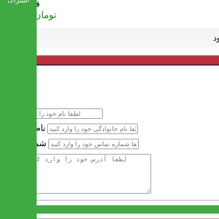
اشتراک
قیمت
تومان
436,000
خرید سریع
نام
نام خانوادگی
شماره تماس
آدرس