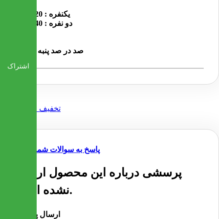
ابعاد :
یکنفره : 220*190
دو نفره : 240*220
جنس :
صد در صد پنبه و کتان
اشتراک
پاسخ به سوالات شما
پرسشی درباره این محصول ارسال
نشده است.
ارسال پرسش