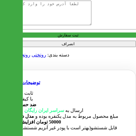
آدرس
ثبت سفارش
انصراف
دسته بندی:
روتختی
روتختی دو نفره
توضیحات
ثابت در رنگ
با کیفیت بالا
ضد حساسیت
ارسال به
سراسر ایران رایگان
میباشد
مبلغ محصول مربوط به مدل یکنفره بوده و
مدل دو نفره
50000 تومان افزایش میابد
قابل شستشو(بهتر است با پودر غیر آنزیم شستشو شود)