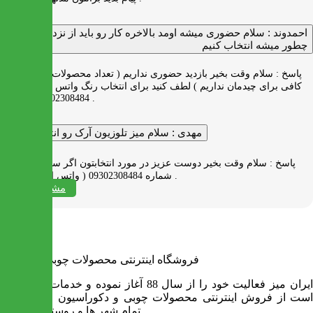
احمدوند :
سلام حضوری میشه اومد بالاخره کار رو باید از نزدیک دید
چطور میشه انتخاب کنیم
پاسخ :
سلام وقت بخیر بازدید حضوری نداریم ( تعداد محصولات زیاد و فضای
کافی برای چیدمان نداریم ) لطف کنید برای انتخاب رنگ واتس اپ به شماره
09302308484 پیام بدید .
مهدی :
سلام میز تلوزیون آرک رو انتخاب کردم
پاسخ :
سلام وقت بخیر دوست عزیز در مورد انتخابتون اگر سوالی دارید به
شماره 09302308484 ( واتس اپ ) پیام بدید .
مشاهده همه
فروشگاه اینترنتی محصولات چوبی ایران میز
ایران میز فعالیت خود را از سال 88 آغاز نموده و خدمات آن عبارت
است از فروش اینترنتی محصولات چوبی و دکوراسیون و ارسال به
تمام شهر ها و روستاهای کشور