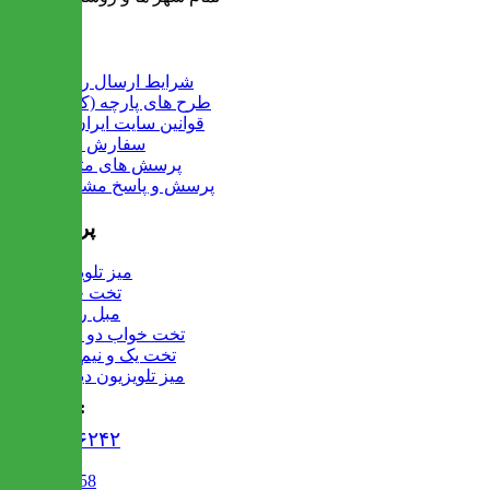
اطلاعات
شرایط ارسال رایگان
طرح های پارچه (کالیته)
قوانین سایت ایران میز
سفارش عمده
پرسش های متداول
پرسش و پاسخ مشتریان
پرفروش ها
میز تلویزیون
تخت خواب
مبل راحتی
تخت خواب دو طبقه
تخت یک و نیم نفره
میز تلویزیون دیواری
تماس با ما :
۰۲۱۹۱۳۰۶۲۴۲
02122509458