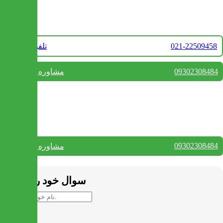
تماس با ما
021-22509458
تلفن فروش
09302308484
مشاوره واتس آپ
بستن
تماس با ما
09302308484
مشاوره واتس آپ
بستن
سوال خود را بپرسید