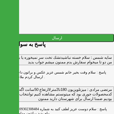
ارسال
پاسخ به سوالات شما
سايه شمس :
سلام خسته نباشيدتشك تخت سر نميخوره يا برنميگرده
من دو تا ميخوام سفارش بدم ممنون ميشم جواب بديد
پاسخ :
سلام وقت بخیر خانم شمس عزیز عکس و براتون داخل واتس اپ
ارسال کردم ملاحظه بفرمایید .
مرتضی مرادی :
میزتلویزیون 180تا2مترلاارتغاع 50سانت اگه
کدمحصولات جوری بود که میتونستم مشاهده کنیم توانتخاب راحت‌تر
بودیم ضمنا ارسال برای شهرستان دارید ممنون
پاسخ :
سلام دوست عزیز لطف کنید به شماره 09302308484 ( واتس اپ )
پیام بدید براتتون مدلها رو بفرستیم .