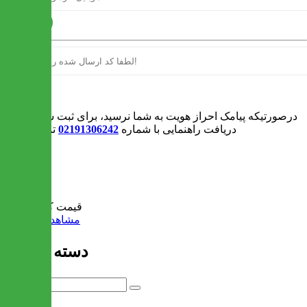
ارسال
ورود
درصورتیکه پیامک احراز هویت به شما نرسید، برای ثبت سفارش و یا
دریافت راهنمایی با شماره
02191306242
تماس بگیرید
0
سبد خرید
قیمت کل:
0 تومان
مشاهده سبد خرید
دسته بندی ها