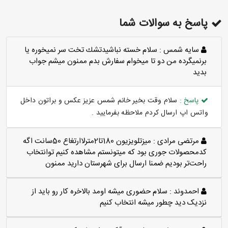
پاسخ به سوالات شما
سايه شمس :
سلام خسته نباشيدتشك تخت سر نميخوره يا
برنميگرده من دو تا ميخوام سفارش بدم ممنون ميشم جواب
بديد
پاسخ :
سلام وقت بخیر خانم شمس عزیز عکس و براتون داخل
واتس اپ ارسال کردم ملاحظه بفرمایید .
مرتضی مرادی :
میزتلویزیون 180تا2مترلاارتغاع 50سانت اگه
کدمحصولات جوری بود که میتونستم مشاهده کنیم توانتخاب
راحت‌تر بودیم ضمنا ارسال برای شهرستان دارید ممنون
احمدوند :
سلام حضوری میشه اومد بالاخره کار رو باید از
نزدیک دید چطور میشه انتخاب کنیم