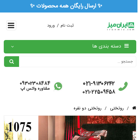
✨ ارسال رایگان همه محصولات ✨
/
ثبت نام
ورود
دسته بندی ها
021-۹۱۳۰۶۲۴۲
09302308484
مشاوره واتس آپ
021-22509458
/
روتختی
/
روتختی دو نفره