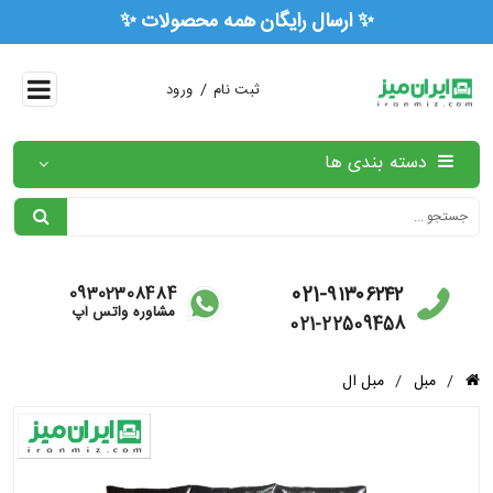
✨ ارسال رایگان همه م
/
ثبت نام
ورود
دسته بندی ها
021-۹۱۳۰۶۲۴۲
09302308484
مشاوره واتس آپ
021-22509458
/
مبل
/
مبل ال