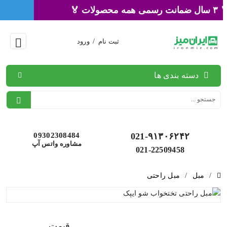
🏅 ۳ سال ضمانت رسمی همه محصولات 🏅
ثبت نام
/
ورود
دسته بندی ها
09302308484
021-۹۱۳۰۶۲۴۲
مشاوره واتس آپ
021-22509458
/
مبل
/
مبل راحتی
قیمت