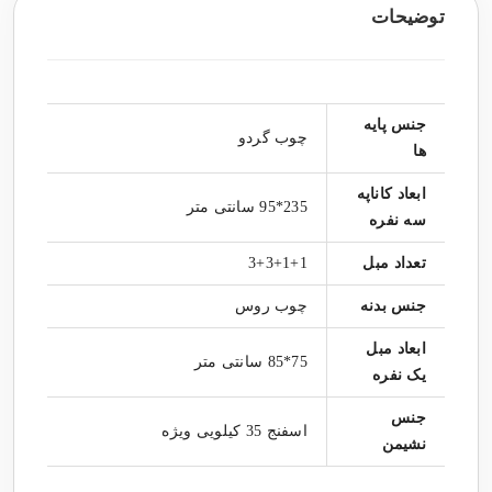
توضیحات
جنس پایه
چوب گردو
ها
ابعاد کاناپه
235*95 سانتی متر
سه نفره
تعداد مبل
3+3+1+1
جنس بدنه
چوب روس
ابعاد مبل
75*85 سانتی متر
یک نفره
جنس
اسفنج 35 کیلویی ویژه
نشیمن