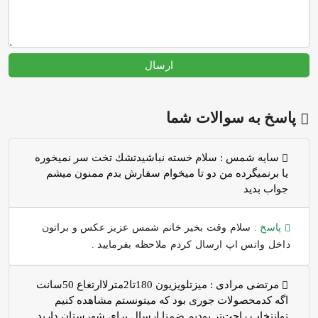
ارسال
پاسخ به سوالات شما
سايه شمس :
سلام خسته نباشيدتشك تخت سر نميخوره
يا برنميگرده من دو تا ميخوام سفارش بدم ممنون ميشم
جواب بديد
پاسخ :
سلام وقت بخیر خانم شمس عزیز عکس و براتون
داخل واتس اپ ارسال کردم ملاحظه بفرمایید .
مرتضی مرادی :
میزتلویزیون 180تا2مترلاارتغاع 50سانت
اگه کدمحصولات جوری بود که میتونستم مشاهده کنیم
توانتخاب راحت‌تر بودیم ضمنا ارسال برای شهرستان دارید