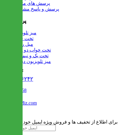
پرسش های متداول
پرسش و پاسخ مشتریان
پرفروش ها
میز تلویزیون
تخت خواب
مبل راحتی
تخت خواب دو طبقه
تخت یک و نیم نفره
میز تلویزیون دیواری
تماس با ما :
۰۲۱۹۱۳۰۶۲۴۲
02122509458
Info@IranMiz.com
برای اطلاع از تخفیف ها و فروش ویژه ایمیل خود را وارد کنید