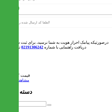
ارسال
ورود
درصورتیکه پیامک احراز هویت به شما نرسید، برای ثبت سفارش و یا
دریافت راهنمایی با شماره
02191306242
تماس بگیرید
0
سبد خرید
قیمت کل:
0 تومان
مشاهده سبد خرید
دسته بندی ها