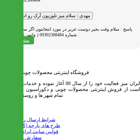
09302308484 پیام بدید .
مهدی :
سلام میز تلوزیون آرک رو انتخاب کردم
پاسخ :
سلام وقت بخیر دوست عزیز در مورد انتخابتون اگر سوالی دارید به
شماره 09302308484 ( واتس اپ ) پیام بدید .
مشاهده همه
فروشگاه اینترنتی محصولات چوبی ایران میز
ایران میز فعالیت خود را از سال 88 آغاز نموده و خدمات آن عبارت
است از فروش اینترنتی محصولات چوبی و دکوراسیون و ارسال به
تمام شهر ها و روستاهای کشور
اطلاعات
شرایط ارسال رایگان
طرح های پارچه (کالیته)
قوانین سایت ایران میز
سفارش عمده