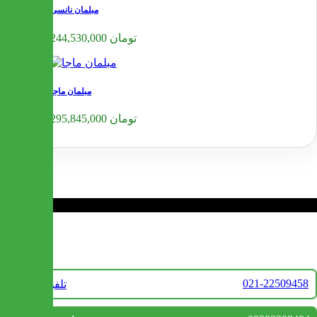
مبلمان نانسی
244,530,000 تومان
مبلمان ماجا
295,845,000 تومان
❮
❯
تماس با ما
021-22509458
تلفن فروش