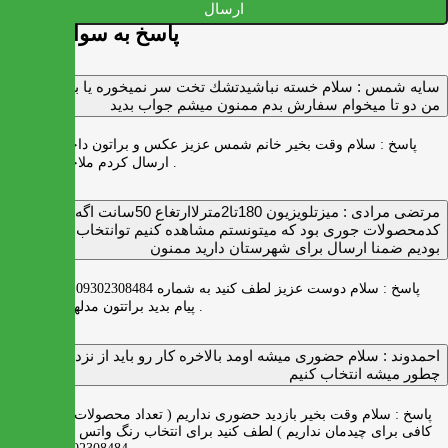
ارسال
پاسخ به سوالات شما
سايه شمس :
سلام خسته نباشيدتشك تخت سر نميخوره يا برنميگرده
من دو تا ميخوام سفارش بدم ممنون ميشم جواب بديد
پاسخ :
سلام وقت بخیر خانم شمس عزیز عکس و براتون داخل واتس اپ
ارسال کردم ملاحظه بفرمایید .
مرتضی مرادی :
میزتلویزیون 180تا2مترلاارتغاع 50سانت اگه
کدمحصولات جوری بود که میتونستم مشاهده کنیم توانتخاب راحت‌تر
بودیم ضمنا ارسال برای شهرستان دارید ممنون
پاسخ :
سلام دوست عزیز لطف کنید به شماره 09302308484 ( واتس اپ )
پیام بدید براتتون مدلها رو بفرستیم .
احمدوند :
سلام حضوری میشه اومد بالاخره کار رو باید از نزدیک دید
چطور میشه انتخاب کنیم
پاسخ :
سلام وقت بخیر بازدید حضوری نداریم ( تعداد محصولات زیاد و فضای
کافی برای چیدمان نداریم ) لطف کنید برای انتخاب رنگ واتس اپ به شماره