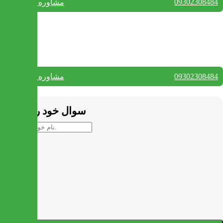
09302308484
مشاوره واتس آپ
بستن
تماس با ما
09302308484
مشاوره واتس آپ
بستن
سوال خود را بپرسید