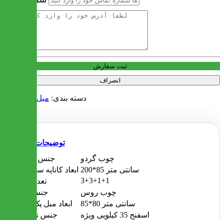
آدرس
ثبت سفارش
انصراف
دسته بندی:
مبل
مبل راحتی
توضیحات
چوب گردو
جنس پایه ها
200*85 سانتی متر
ابعاد کاناپه سه نفره
3+3+1+1
تعداد مبل
چوب روس
جنس بدنه
85*80 سانتی متر
ابعاد مبل یک نفره
اسفنج 35 کیلویی ویژه
جنس نشیمن