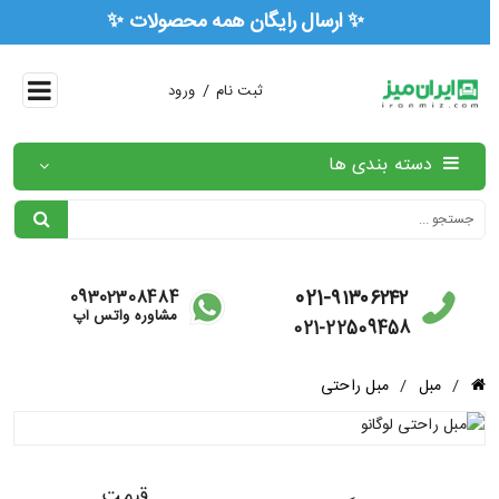
✨ ارسال رایگان همه محصولات ✨
/
ثبت نام
ورود
دسته بندی ها
021-۹۱۳۰۶۲۴۲
09302308484
مشاوره واتس آپ
021-22509458
/
مبل
/
مبل راحتی
قیمت