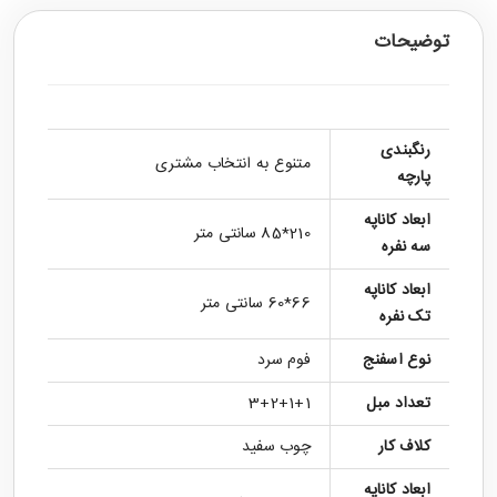
توضیحات
رنگبندی
متنوع به انتخاب مشتری
پارچه
ابعاد کاناپه
210*85 سانتی متر
سه نفره
ابعاد کاناپه
66*60 سانتی متر
تک نفره
نوع اسفنج
فوم سرد
تعداد مبل
3+2+1+1
کلاف کار
چوب سفید
ابعاد کاناپه