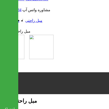
مشاوره واتس آپ
09302308484
/
/
مبل راحتی
مبل
مبل راحتی کارینا