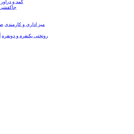
کمد و دراور
جاکفشی 
میز اداری و کارمندی
صن
روتختی یکنفره و دونفره
آ