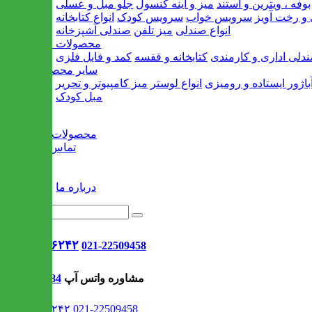
بوفه ، ویترین و استند
میز و آینه کنسول
جلو مبل و عسلی
و رخت آویز
سرویس خواب
سرویس کودک
انواع کتابخانه
انواع صندلی
میز تلفن
صندلی آشپزخانه
محصولات اداری
دلی اداری و کارمندی
کتابخانه و قفسه
کمد و فایل فلزی
سایر محصولات
باژور ایستاده و رومیزی
انواع لوستر
میز کامپیوتر و تحریر
مبل کودک
خانه
محصولات جدید
تماس با ما
وبلاگ
سایر
درباره ما
021-۹۱۳۰۶۲۴۲
021-22509458
مشاوره واتس آپ
09302308484
021-۹۱۳۰۶۲۴۲
021-22509458