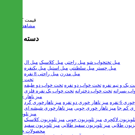
سبد خرید
قیمت کل:
0 تومان
مشاهده سبد خرید
دسته بندی ها
مبل
مبل تختخواب شو
مبل راحتی
مبل کلاسیک
مبل ال
مبل چستر
مبل سلطنتی
مبل استیل
مبل یکنفره
مبل مدرن
مبل راحتی 8 نفره
تخت خواب
ت یک و نیم نفره
تخت خواب دو نفره
تخت خواب دو طبقه
اب پسرانه
تخت خواب دخترانه
تخت خواب یک نفره فلزی
میز ناهار خوری
ی 6 نفره
میز ناهار خوری دو نفره
میز ناهارخوری گرد
ری کم جا
میز ناهار خوری چوبی
میز ناهارخوری شیشه ای
میز تلویزیون
لویزیون لاکچری
میز تلویزیون چوبی
میز تلویزیون کلاسیک
یزیون طلایی
میز تلویزیون سفید طلایی
میز تلویزیون سفید
محصولات خانگی