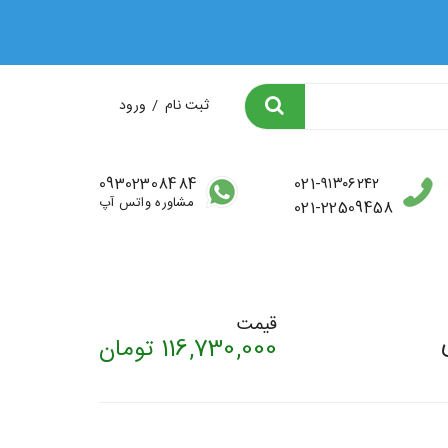
✨ ارسال رایگان همه محصولات ✨
ثبت نام
/
ورود
09302308484
021-۹۱۳۰۶۲۴۲
مشاوره واتس آپ
021-22509458
قیمت
116,730,000
تومان