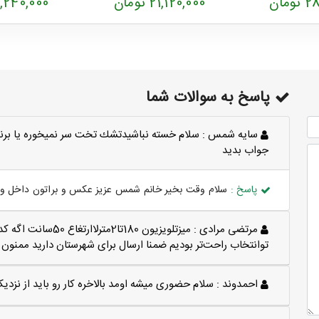
مان
21,120,000 تومان
26,240,000 تو
پاسخ به سوالات شما
سايه شمس :
سلام خسته نباشيدتشك تخت سر نميخوره يا برن
جواب بديد
پاسخ :
سلام وقت بخیر خانم شمس عزیز عکس و براتون داخل وات
مرتضی مرادی :
میزتلویزیون 180تا2
توانتخاب راحت‌تر بودیم ضمنا ارسال برای شهرستان دارید ممنون
احمدوند :
سلام حضوری میشه اومد بالاخره کار رو باید از نزد