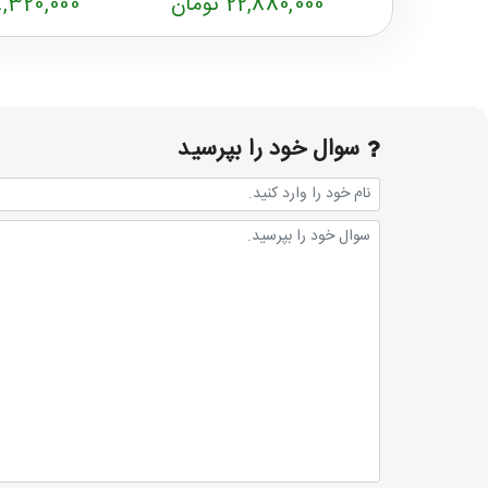
22,880,000 تومان
28,320,000 تو
سوال خود را بپرسید