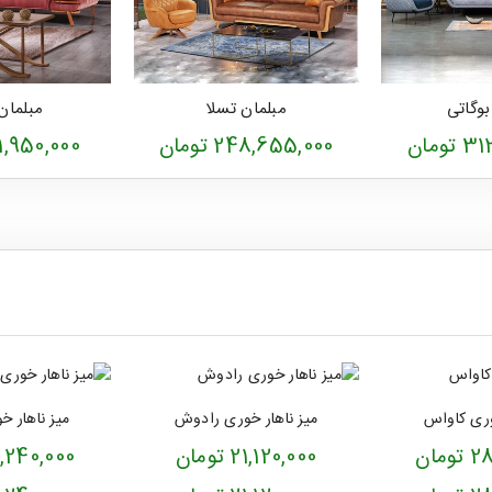
بوگاتی
مبلمان تسلا
مبلمان
ومان
248,655,000 تومان
301,950,000 ت
وری کاواس
میز ناهار خوری رادوش
میز ناهار 
مان
21,120,000 تومان
26,240,000 تو