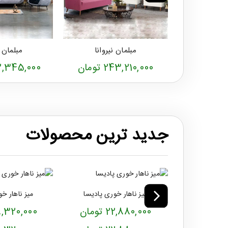
مبلمان نیروانا
مبلمان 
243,210,000 تومان
312,345,000 ت
جدید ترین محصولات
میز ناهار خوری پادیسا
میز ناهار خ
22,880,000 تومان
28,320,000 تو