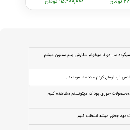
مان
15,200,000 تومان
23,200,000 ت
ميگرده من دو تا ميخوام سفارش بدم ممنون ميشم
س اپ ارسال کردم ملاحظه بفرمایید .
مترلاارتغاع 50سانت اگه کدمحصولات جوری بود که میتونستم مشاهده کنیم
یک دید چطور میشه انتخاب کنیم